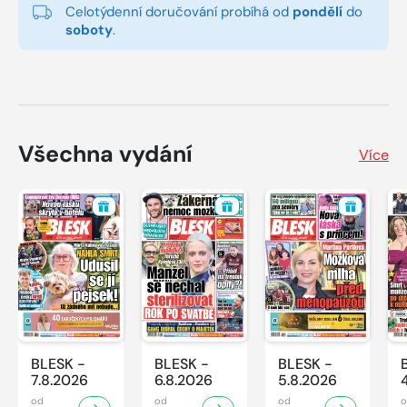
Celotýdenní doručování probíhá od
pondělí
do
soboty
.
Všechna vydání
Více
BLESK -
BLESK -
BLESK -
7.8.2026
6.8.2026
5.8.2026
od
od
od