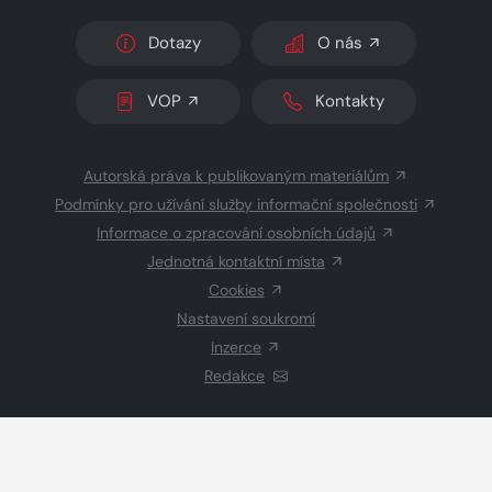
Dotazy
O nás
VOP
Kontakty
Autorská práva k publikovaným materiálům
Podmínky pro užívání služby informační společnosti
Informace o zpracování osobních údajů
Jednotná kontaktní místa
Cookies
Nastavení soukromí
Inzerce
Redakce
© 2026 Copyright
CZECH NEWS CENTER a.s.
a dodavatelé
obsahu