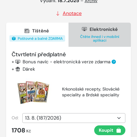
Vydání:
18.7.2025
–
Archiv
Anotace
Elektronické
Tištěné
Čtěte ihned i v mobilní
Poštovné a balné ZDARMA
aplikaci
Čtvrtletní předplatné
+
Bonus navíc - elektronická verze zdarma
?
+
Dárek
Krkonošské recepty, Slovácké
speciality a Brdské speciality
Od:
1708
Koupit
Kč