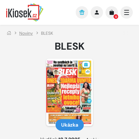
Přejít na hlavní obsah
0
Noviny
BLESK
BLESK
Ukázka