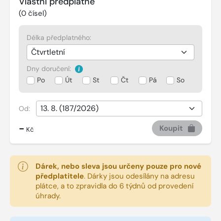
Vlastní předplatné
(
0
čísel)
Délka předplatného:
Dny doručení:
Po
Út
St
Čt
Pá
So
Od:
-
Koupit
Kč
Dárek, nebo sleva jsou určeny pouze pro nové
předplatitele
.
Dárky jsou odesílány na adresu
plátce, a to zpravidla do 6 týdnů od provedení
úhrady.