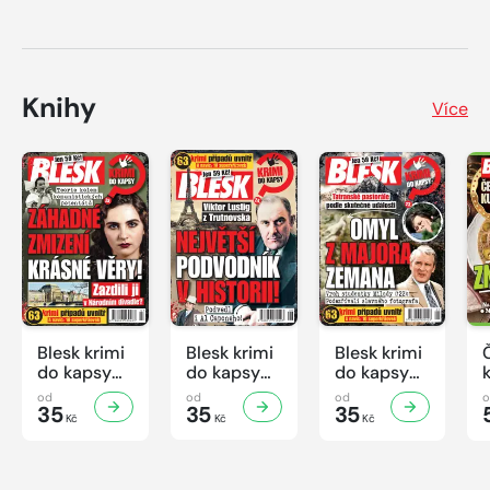
Knihy
Více
Blesk krimi
Blesk krimi
Blesk krimi
do kapsy
do kapsy
do kapsy
č.7/2026
č.6/2026
č.5/2026
od
od
od
35
35
35
Kč
Kč
Kč