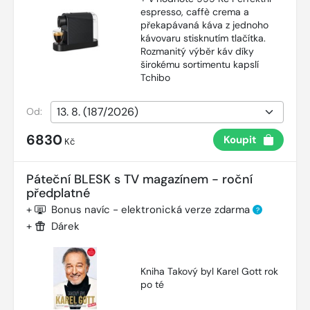
espresso, caffè crema a
překapávaná káva z jednoho
kávovaru stisknutím tlačítka.
Rozmanitý výběr káv díky
širokému sortimentu kapslí
Tchibo
Od:
6830
Koupit
Kč
Páteční BLESK s TV magazínem - roční
předplatné
+
Bonus navíc - elektronická verze zdarma
?
+
Dárek
Kniha Takový byl Karel Gott rok
po té