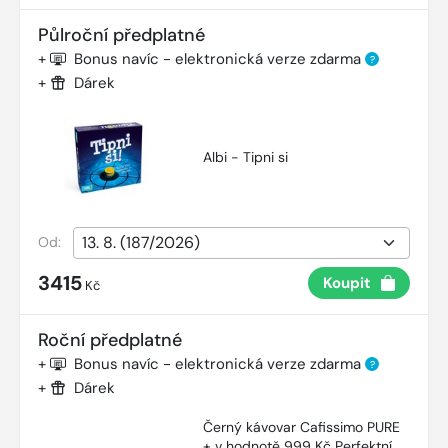
Půlroční předplatné
+
Bonus navíc - elektronická verze zdarma
?
+
Dárek
Albi - Tipni si
Od:
3415
Koupit
Kč
Roční předplatné
+
Bonus navíc - elektronická verze zdarma
?
+
Dárek
Černý kávovar Cafissimo PURE
+ v hodnotě 999 Kč Perfektní