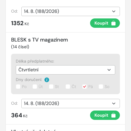
Od:
1352
Koupit
Kč
BLESK s TV magazínem
(
14
čísel)
Délka předplatného:
Dny doručení:
Po
Út
St
Čt
Pá
So
Od:
364
Koupit
Kč