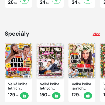
28
24
24
Kč
Kč
Kč
Speciály
Více
Velká kniha
Velká kniha
Velká kniha
letních
letných
jarních
křížovek
krížoviek s
křížovek
129
150
129
Kč
Kč
Kč
2026
TV JOJ
2026
2026