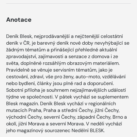
Anotace
Deník Blesk, nejprodávanější a nejčtenější celostátní
deník v ČR, je barevný deník nové doby nevyhýbající se
žádným tématům a přinášející přehledné aktuální
zpravodajství, zajímavosti a senzace z domova i ze
světa, doplněné rozsáhlým obrazovým materiálem.
Pravidelně se věnuje servisním tématům, jako je
cestování, zdraví, vše pro ženy, auto-moto, vzdělávání
nebo bydlení, články jsou plné rad a doporučení.
Sobotní příloha je souhrnem nejzajímavějších událostí
týdne ve společnosti. V pátek vychází se suplementem
Blesk magazín. Deník Blesk vychází v regionálních
mutacích Praha, Praha a střední Čechy, jižní Čechy,
východní Čechy, severní Čechy, západní Čechy, Brno a
okolí, jižní Morava a severní Morava. V neděli vychází
jeho magazínový sourozenec Nedělní BLESK.