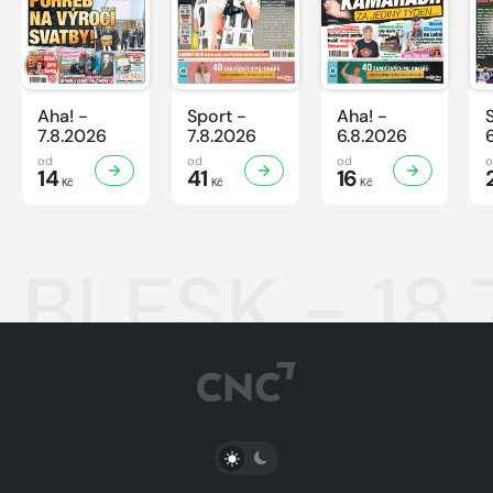
Aha! -
Sport -
Aha! -
7.8.2026
7.8.2026
6.8.2026
od
od
od
14
41
16
Kč
Kč
Kč
BLESK - 18.
PŘEPNOUT SVĚTLÝ/TMAVÝ REŽIM