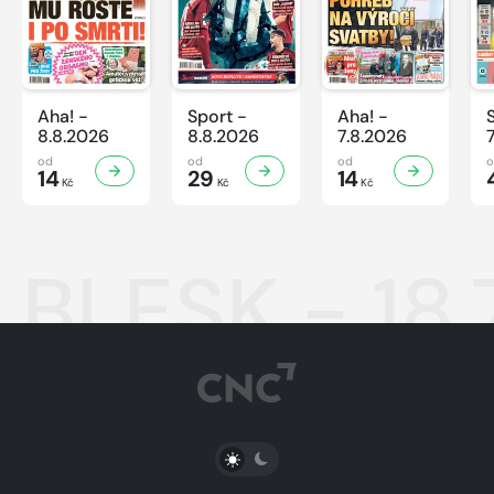
Aha! -
Sport -
Aha! -
8.8.2026
8.8.2026
7.8.2026
od
od
od
14
29
14
Kč
Kč
Kč
BLESK - 18.
PŘEPNOUT SVĚTLÝ/TMAVÝ REŽIM