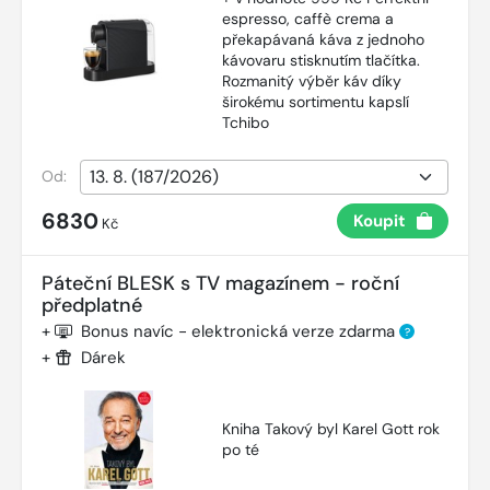
espresso, caffè crema a
překapávaná káva z jednoho
kávovaru stisknutím tlačítka.
Rozmanitý výběr káv díky
širokému sortimentu kapslí
Tchibo
Od:
6830
Koupit
Kč
Páteční BLESK s TV magazínem - roční
předplatné
+
Bonus navíc - elektronická verze zdarma
?
+
Dárek
Kniha Takový byl Karel Gott rok
po té