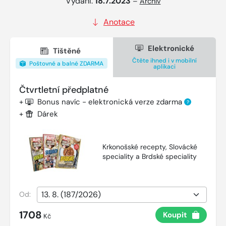
Vydání:
18.7.2023
–
Archiv
Anotace
Elektronické
Tištěné
Čtěte ihned i v mobilní
Poštovné a balné ZDARMA
aplikaci
Čtvrtletní předplatné
+
Bonus navíc - elektronická verze zdarma
?
+
Dárek
Krkonošské recepty, Slovácké
speciality a Brdské speciality
Od:
1708
Koupit
Kč