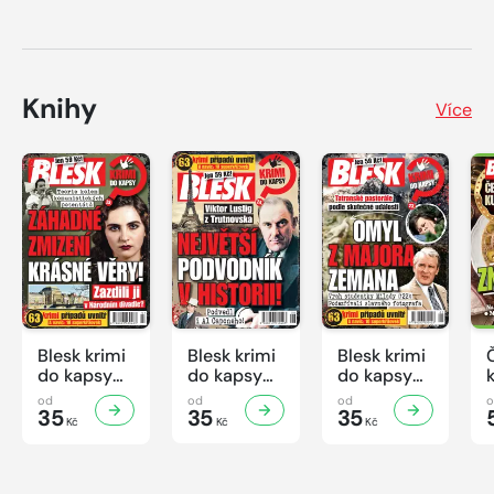
Knihy
Více
Blesk krimi
Blesk krimi
Blesk krimi
do kapsy
do kapsy
do kapsy
č.7/2026
č.6/2026
č.5/2026
od
od
od
35
35
35
Kč
Kč
Kč