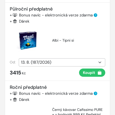
Půlroční předplatné
+
Bonus navíc - elektronická verze zdarma
?
+
Dárek
Albi - Tipni si
Od:
3415
Koupit
Kč
Roční předplatné
+
Bonus navíc - elektronická verze zdarma
?
+
Dárek
Černý kávovar Cafissimo PURE
+ v hodnotě 999 Kč Perfektní