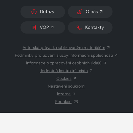
Dotazy
O nás
VOP
Kontakty
Autorská práva k publikovaným materiálům
Podmínky pro užívání služby informační společnosti
Informace o zpracování osobních údajů
Jednotná kontaktní místa
Cookies
Nastavení soukromí
Inzerce
Redakce
© 2026 Copyright
CZECH NEWS CENTER a.s.
a dodavatelé
obsahu