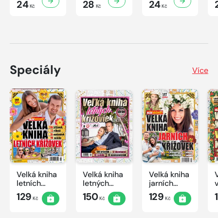
24
28
24
Kč
Kč
Kč
Speciály
Více
Velká kniha
Velká kniha
Velká kniha
letních
letných
jarních
křížovek
krížoviek s
křížovek
129
150
129
Kč
Kč
Kč
2026
TV JOJ
2026
2026