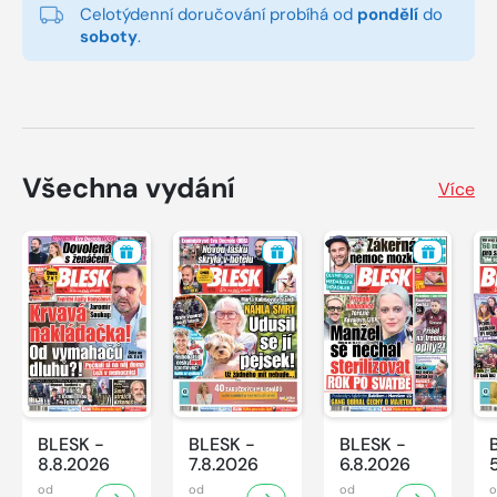
Celotýdenní doručování probíhá od
pondělí
do
soboty
.
Všechna vydání
Více
BLESK -
BLESK -
BLESK -
8.8.2026
7.8.2026
6.8.2026
od
od
od