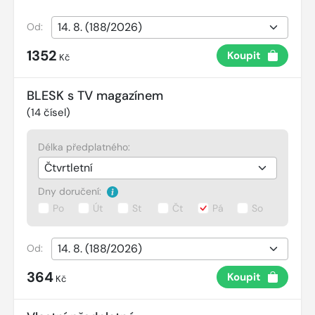
Od:
1352
Koupit
Kč
BLESK s TV magazínem
(
14
čísel)
Délka předplatného:
Dny doručení:
Po
Út
St
Čt
Pá
So
Od:
364
Koupit
Kč