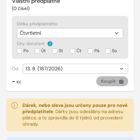
Vlastní předplatné
(
0
čísel)
Délka předplatného:
Dny doručení:
Po
Út
St
Čt
Pá
So
Od:
-
Koupit
Kč
Dárek, nebo sleva jsou určeny pouze pro nové
předplatitele
.
Dárky jsou odesílány na adresu
plátce, a to zpravidla do 6 týdnů od provedení
úhrady.