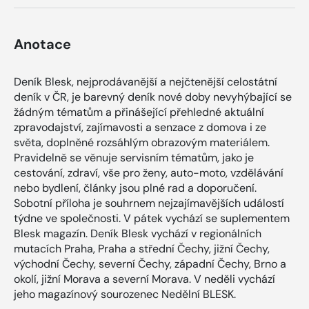
Anotace
Deník Blesk, nejprodávanější a nejčtenější celostátní
deník v ČR, je barevný deník nové doby nevyhýbající se
žádným tématům a přinášející přehledné aktuální
zpravodajství, zajímavosti a senzace z domova i ze
světa, doplněné rozsáhlým obrazovým materiálem.
Pravidelně se věnuje servisním tématům, jako je
cestování, zdraví, vše pro ženy, auto-moto, vzdělávání
nebo bydlení, články jsou plné rad a doporučení.
Sobotní příloha je souhrnem nejzajímavějších událostí
týdne ve společnosti. V pátek vychází se suplementem
Blesk magazín. Deník Blesk vychází v regionálních
mutacích Praha, Praha a střední Čechy, jižní Čechy,
východní Čechy, severní Čechy, západní Čechy, Brno a
okolí, jižní Morava a severní Morava. V neděli vychází
jeho magazínový sourozenec Nedělní BLESK.