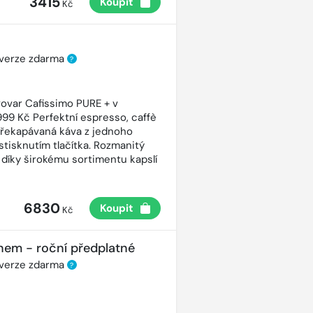
3415
Koupit
Kč
 verze zdarma
?
ovar Cafissimo PURE + v
99 Kč Perfektní espresso, caffè
řekapávaná káva z jednoho
stisknutím tlačítka. Rozmanitý
 díky širokému sortimentu kapslí
6830
Koupit
Kč
nem - roční předplatné
 verze zdarma
?