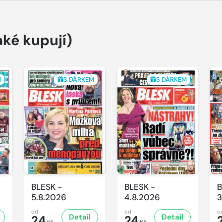
aké kupují)
M
S DÁRKEM
S DÁRKEM
BLESK -
BLESK -
B
5.8.2026
4.8.2026
3
od
od
o
Detail
Detail
24
24