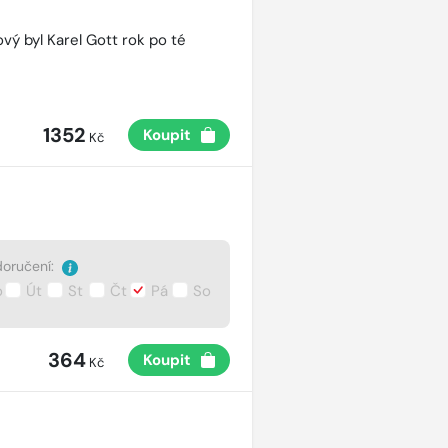
vý byl Karel Gott rok po té
1352
Koupit
Kč
oručení:
o
Út
St
Čt
Pá
So
364
Koupit
Kč