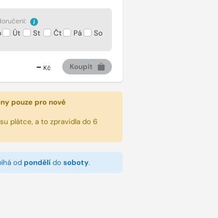
oručení:
o
Út
St
Čt
Pá
So
-
Koupit
Kč
eny pouze pro nové
u plátce, a to zpravidla do 6
bíhá od
pondělí
do
soboty
.