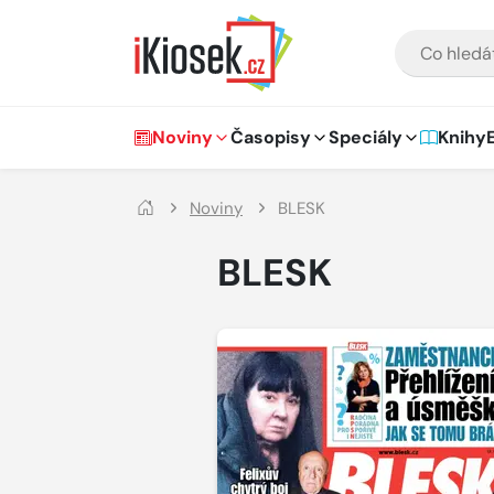
Přejít na hlavní obsah
VYHLEDÁVÁNÍ
Hlavní navigace
Noviny
Časopisy
Speciály
Knihy
Noviny
BLESK
BLESK