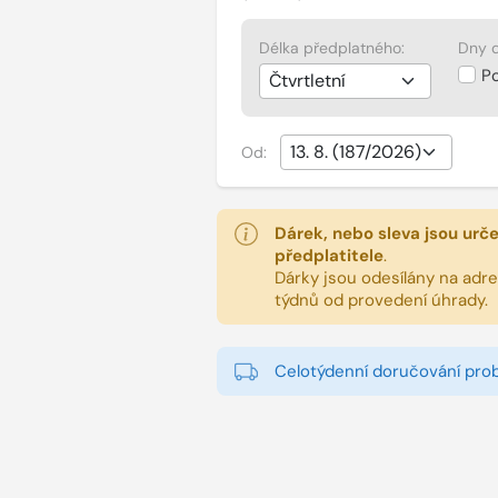
Délka předplatného:
Dny d
P
Od:
Dárek, nebo sleva jsou urč
předplatitele
.
Dárky jsou odesílány na adres
týdnů od provedení úhrady.
Celotýdenní doručování pro