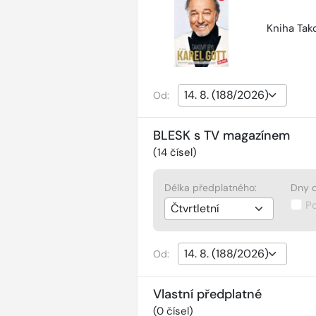
Kniha Tako
Od:
BLESK s TV magazínem
(
14
čísel)
Délka předplatného:
Dny d
P
Od:
Vlastní předplatné
(
0
čísel)