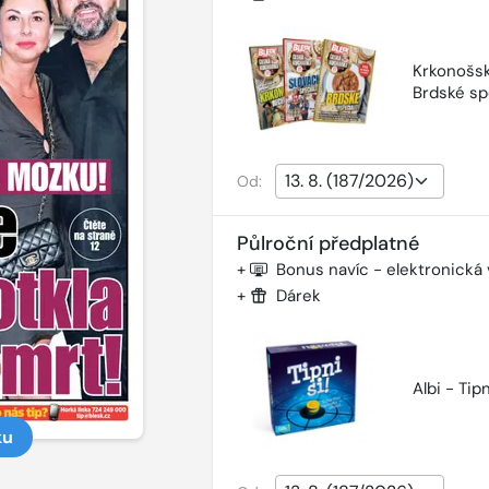
Krkonošsk
Brdské sp
Od:
Půlroční předplatné
+
Bonus navíc - elektronická
+
Dárek
Albi - Tipn
ku