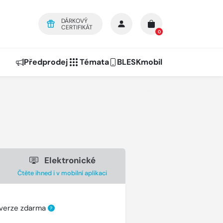
DÁRKOVÝ
CERTIFIKÁT
0
Předprodej
Témata
BLESKmobil
Elektronické
Čtěte ihned i v mobilní aplikaci
 verze zdarma
?