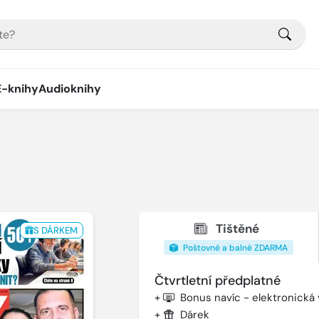
E-knihy
Audioknihy
Tištěné
S DÁRKEM
Poštovné a balné ZDARMA
Čtvrtletní předplatné
+
Bonus navíc - elektronická
+
Dárek