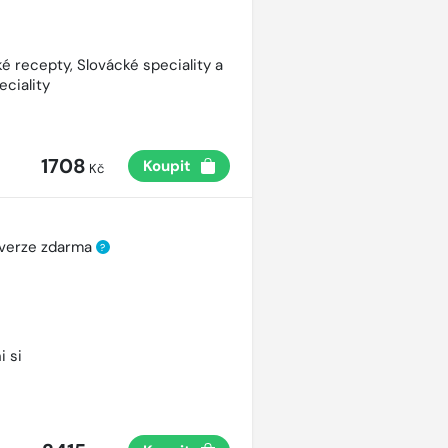
é recepty, Slovácké speciality a
eciality
1708
Koupit
Kč
 verze zdarma
?
i si