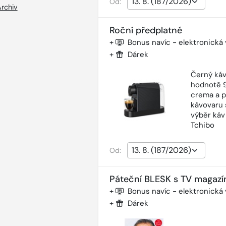
Od:
rchiv
Roční předplatné
+
Bonus navíc - elektronická
+
Dárek
Černý káv
hodnotě 9
crema a p
kávovaru 
výběr káv
Tchibo
Od:
Páteční BLESK s TV magazí
+
Bonus navíc - elektronická
+
Dárek