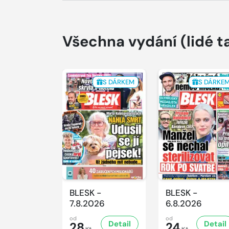
Všechna vydání
(lidé t
S DÁRKEM
S DÁRKE
BLESK -
BLESK -
7.8.2026
6.8.2026
od
od
Detail
Detail
28
24