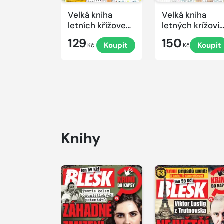
Velká kniha
Velká kniha
letních křížovek
letných krížovi
2026
s TV JOJ 2026
129
150
Koupit
Koupit
Kč
Kč
Knihy