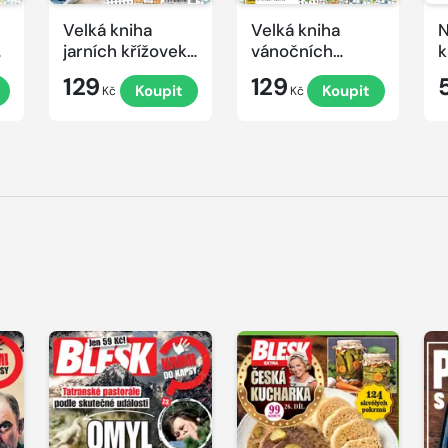
Velká kniha
Velká kniha
N
ek
jarních křížovek
vánočních
k
2026
křížovek 2025
e
129
129
Koupit
Koupit
Kč
Kč