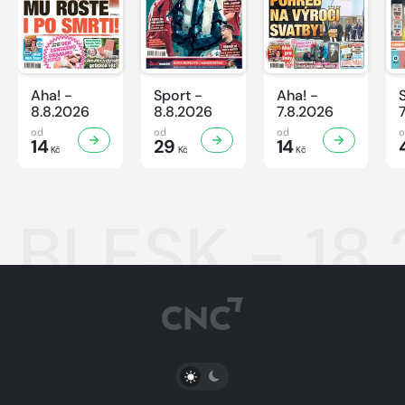
Aha! -
Sport -
Aha! -
8.8.2026
8.8.2026
7.8.2026
od
od
od
14
29
14
Kč
Kč
Kč
BLESK - 18
PŘEPNOUT SVĚTLÝ/TMAVÝ REŽIM