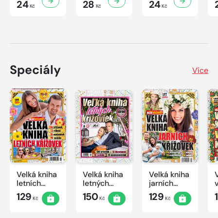
24
28
24
Kč
Kč
Kč
Speciály
Více
Velká kniha
Velká kniha
Velká kniha
letních
letných
jarních
křížovek
krížoviek s
křížovek
129
150
129
Kč
Kč
Kč
2026
TV JOJ
2026
2026