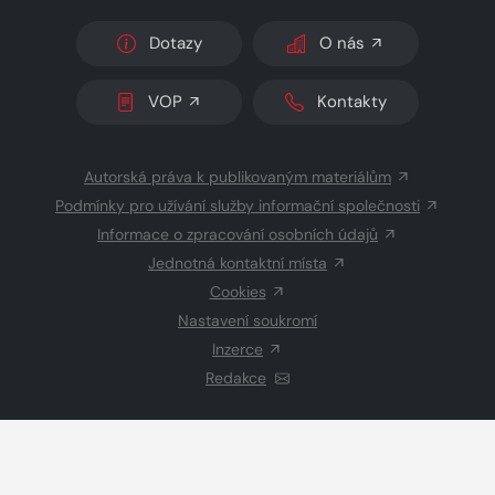
Dotazy
O nás
VOP
Kontakty
Autorská práva k publikovaným materiálům
Podmínky pro užívání služby informační společnosti
Informace o zpracování osobních údajů
Jednotná kontaktní místa
Cookies
Nastavení soukromí
Inzerce
Redakce
© 2026 Copyright
CZECH NEWS CENTER a.s.
a dodavatelé
obsahu