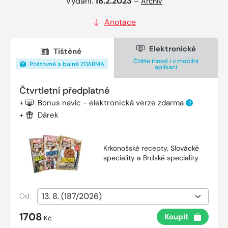
Vydání:
18.2.2023
–
Archiv
Anotace
Elektronické
Tištěné
Čtěte ihned i v mobilní
Poštovné a balné ZDARMA
aplikaci
Čtvrtletní předplatné
+
Bonus navíc - elektronická verze zdarma
?
+
Dárek
Krkonošské recepty, Slovácké
speciality a Brdské speciality
Od:
1708
Koupit
Kč