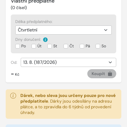
Vlastní předplatné
(
0
čísel)
Délka předplatného:
Dny doručení:
Po
Út
St
Čt
Pá
So
Od:
-
Koupit
Kč
Dárek, nebo sleva jsou určeny pouze pro nové
předplatitele
.
Dárky jsou odesílány na adresu
plátce, a to zpravidla do 6 týdnů od provedení
úhrady.