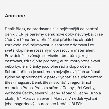
Anotace
Deník Blesk, nejprodávanější a nejčtenější celostátní
deník v ČR, je barevný deník nové doby nevyhýbající se
žádným tématům a přinášející přehledné aktuální
zpravodajství, zajímavosti a senzace z domova i ze
světa, doplněné rozsáhlým obrazovým materiálem.
Pravidelně se věnuje servisním tématům, jako je
cestování, zdraví, vše pro ženy, auto-moto, vzdělávání
nebo bydlení, články jsou plné rad a doporučení.
Sobotní příloha je souhrnem nejzajímavějších událostí
týdne ve společnosti. V pátek vychází se suplementem
Blesk magazín. Deník Blesk vychází v regionálních
mutacích Praha, Praha a střední Čechy, jižní Čechy,
východní Čechy, severní Čechy, západní Čechy, Brno a
okolí, jižní Morava a severní Morava. V neděli vychází
jeho magazínový sourozenec Nedělní BLESK.