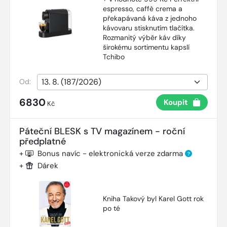
espresso, caffè crema a
překapávaná káva z jednoho
kávovaru stisknutím tlačítka.
Rozmanitý výběr káv díky
širokému sortimentu kapslí
Tchibo
Od:
6830
Koupit
Kč
Páteční BLESK s TV magazínem - roční
předplatné
+
Bonus navíc - elektronická verze zdarma
?
+
Dárek
Kniha Takový byl Karel Gott rok
po té