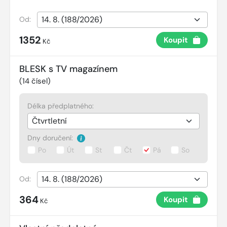
Od:
1352
Koupit
Kč
BLESK s TV magazínem
(
14
čísel)
Délka předplatného:
Dny doručení:
Po
Út
St
Čt
Pá
So
Od:
364
Koupit
Kč