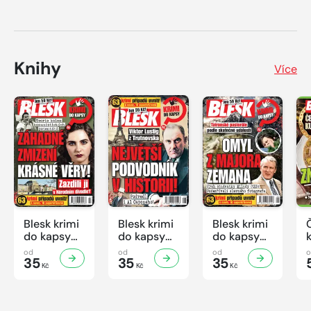
Knihy
Více
Blesk krimi
Blesk krimi
Blesk krimi
do kapsy
do kapsy
do kapsy
č.7/2026
č.6/2026
č.5/2026
od
od
od
35
35
35
Kč
Kč
Kč