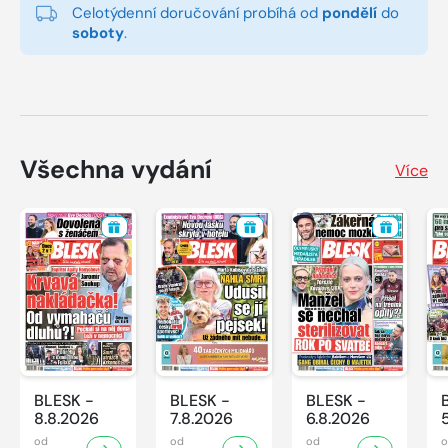
Celotýdenní doručování probíhá od
pondělí
do
soboty
.
Všechna vydání
Více
BLESK -
BLESK -
BLESK -
8.8.2026
7.8.2026
6.8.2026
od
od
od