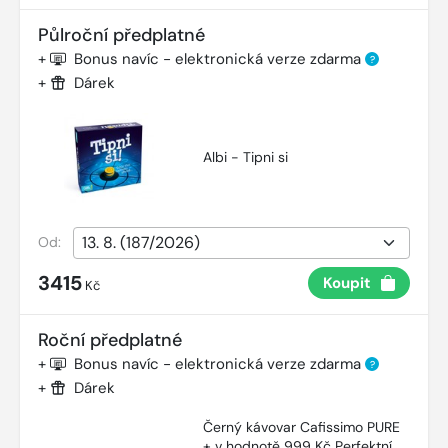
Půlroční předplatné
+
Bonus navíc - elektronická verze zdarma
?
+
Dárek
Albi - Tipni si
Od:
3415
Koupit
Kč
Roční předplatné
+
Bonus navíc - elektronická verze zdarma
?
+
Dárek
Černý kávovar Cafissimo PURE
+ v hodnotě 999 Kč Perfektní