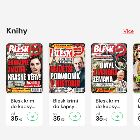
Knihy
Více
Blesk krimi
Blesk krimi
Blesk krimi
do kapsy
do kapsy
do kapsy
č.7/2026
č.6/2026
č.5/2026
od
od
od
35
35
35
Kč
Kč
Kč