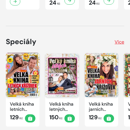
24
24
Kč
Kč
Speciály
Více
Velká kniha
Velká kniha
Velká kniha
letních
letných
jarních
křížovek
krížoviek s
křížovek
129
150
129
Kč
Kč
Kč
2026
TV JOJ
2026
2026