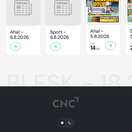
Aha! -
Aha! -
Sport -
5.8.2026
6.8.2026
6.8.2026
od
14
Kč
BLESK - 18.
PŘEPNOUT SVĚTLÝ/TMAVÝ REŽIM