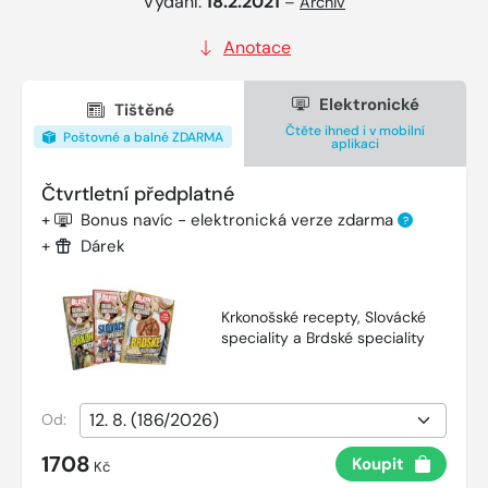
Vydání:
18.2.2021
–
Archiv
Anotace
Elektronické
Tištěné
Čtěte ihned i v mobilní
Poštovné a balné ZDARMA
aplikaci
Čtvrtletní předplatné
+
Bonus navíc - elektronická verze zdarma
?
+
Dárek
Krkonošské recepty, Slovácké
speciality a Brdské speciality
Od:
1708
Koupit
Kč