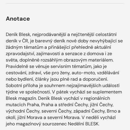
Anotace
Deník Blesk, nejprodávanější a nejčtenější celostátní
deník v ČR, je barevný deník nové doby nevyhýbající se
žádným tématům a přinášející přehledné aktuální
zpravodajství, zajímavosti a senzace z domova i ze
světa, doplněné rozsáhlým obrazovým materiálem.
Pravidelně se věnuje servisním tématům, jako je
cestování, zdraví, vše pro ženy, auto-moto, vzdělávání
nebo bydlení, články jsou plné rad a doporučení.
Sobotní příloha je souhrnem nejzajímavějších událostí
týdne ve společnosti. V pátek vychází se suplementem
Blesk magazín. Deník Blesk vychází v regionálních
mutacích Praha, Praha a střední Čechy, jižní Čechy,
východní Čechy, severní Čechy, západní Čechy, Brno a
okolí, jižní Morava a severní Morava. V neděli vychází
jeho magazínový sourozenec Nedělní BLESK.