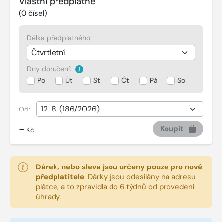
Vlastní předplatné
(
0
čísel)
Délka předplatného:
Dny doručení:
Po
Út
St
Čt
Pá
So
Od:
-
Koupit
Kč
Dárek, nebo sleva jsou určeny pouze pro nové
předplatitele
.
Dárky jsou odesílány na adresu
plátce, a to zpravidla do 6 týdnů od provedení
úhrady.