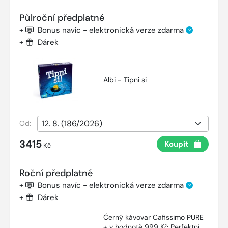
Půlroční předplatné
+
Bonus navíc - elektronická verze zdarma
?
+
Dárek
Albi - Tipni si
Od:
3415
Koupit
Kč
Roční předplatné
+
Bonus navíc - elektronická verze zdarma
?
+
Dárek
Černý kávovar Cafissimo PURE
+ v hodnotě 999 Kč Perfektní