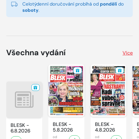
Celotýdenní doručování probíhá od
pondělí
do
soboty
.
Všechna vydání
Více
BLESK -
BLESK -
BLESK -
5.8.2026
4.8.2026
6.8.2026
od
od