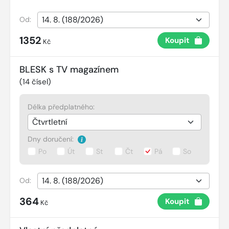
Od:
1352
Koupit
Kč
BLESK s TV magazínem
(
14
čísel)
Délka předplatného:
Dny doručení:
Po
Út
St
Čt
Pá
So
Od:
364
Koupit
Kč