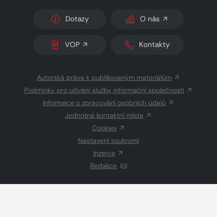
Dotazy
O nás
VOP
Kontakty
Autorská práva k publikovaným materiálům
Podmínky pro užívání služby informační společnosti
Informace o zpracování osobních údajů
Jednotná kontaktní místa
Cookies
Nastavení soukromí
Inzerce
Redakce
© 2026 Copyright
CZECH NEWS CENTER a.s.
a dodavatelé
obsahu