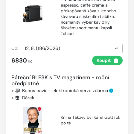
espresso, caffè crema a
překapávaná káva z jednoho
kávovaru stisknutím tlačítka.
Rozmanitý výběr káv díky
širokému sortimentu kapslí
Tchibo
Od:
6830
Koupit
Kč
Páteční BLESK s TV magazínem - roční
předplatné
+
Bonus navíc - elektronická verze zdarma
?
+
Dárek
Kniha Takový byl Karel Gott rok
po té