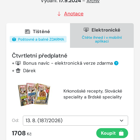
Vydání:
17.9.2024
–
Archiv
Anotace
Elektronické
Tištěné
Čtěte ihned i v mobilní
Poštovné a balné ZDARMA
aplikaci
Čtvrtletní předplatné
+
Bonus navíc - elektronická verze zdarma
?
+
Dárek
Krkonošské recepty, Slovácké
speciality a Brdské speciality
Od:
1708
Koupit
Kč