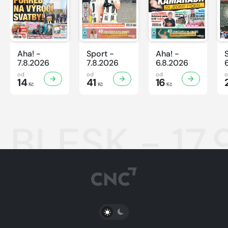
Aha! -
Sport -
Aha! -
7.8.2026
7.8.2026
6.8.2026
od
od
od
14
41
16
Kč
Kč
Kč
BLESK - 17.
PŘEPNOUT SVĚTLÝ/TMAVÝ REŽIM