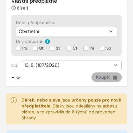
Vlastní předplatné
(
0
čísel)
Délka předplatného:
Dny doručení:
Po
Út
St
Čt
Pá
So
Od:
-
Koupit
Kč
Dárek, nebo sleva jsou určeny pouze pro nové
předplatitele
.
Dárky jsou odesílány na adresu
plátce, a to zpravidla do 6 týdnů od provedení
úhrady.