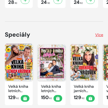
28
24
24
Kč
Kč
Kč
Speciály
Více
Velká kniha
Velká kniha
Velká kniha
letních
letných
jarních
křížovek
krížoviek s
křížovek
129
150
129
Kč
Kč
Kč
2026
TV JOJ
2026
2026