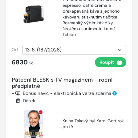
espresso, caffè crema a
překapávaná káva z jednoho
kávovaru stisknutím tlačítka.
Rozmanitý výběr káv díky
širokému sortimentu kapslí
Tchibo
Od:
6830
Koupit
Kč
Páteční BLESK s TV magazínem - roční
předplatné
+
Bonus navíc - elektronická verze zdarma
?
+
Dárek
Kniha Takový byl Karel Gott rok
po té