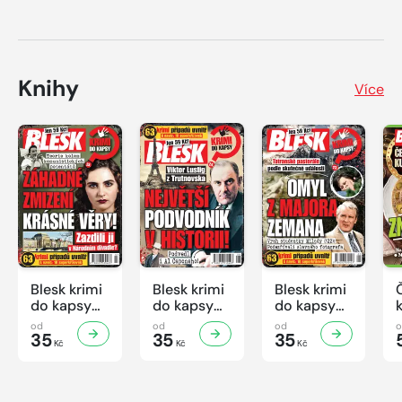
Knihy
Více
Blesk krimi
Blesk krimi
Blesk krimi
do kapsy
do kapsy
do kapsy
č.7/2026
č.6/2026
č.5/2026
od
od
od
35
35
35
Kč
Kč
Kč