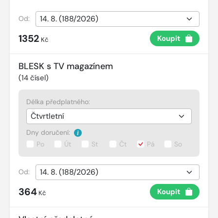
Od:
1352
Koupit
Kč
BLESK s TV magazínem
(
14
čísel)
Délka předplatného:
Dny doručení:
Po
Út
St
Čt
Pá
So
Od:
364
Koupit
Kč