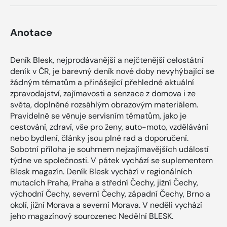
Anotace
Deník Blesk, nejprodávanější a nejčtenější celostátní
deník v ČR, je barevný deník nové doby nevyhýbající se
žádným tématům a přinášející přehledné aktuální
zpravodajství, zajímavosti a senzace z domova i ze
světa, doplněné rozsáhlým obrazovým materiálem.
Pravidelně se věnuje servisním tématům, jako je
cestování, zdraví, vše pro ženy, auto-moto, vzdělávání
nebo bydlení, články jsou plné rad a doporučení.
Sobotní příloha je souhrnem nejzajímavějších událostí
týdne ve společnosti. V pátek vychází se suplementem
Blesk magazín. Deník Blesk vychází v regionálních
mutacích Praha, Praha a střední Čechy, jižní Čechy,
východní Čechy, severní Čechy, západní Čechy, Brno a
okolí, jižní Morava a severní Morava. V neděli vychází
jeho magazínový sourozenec Nedělní BLESK.