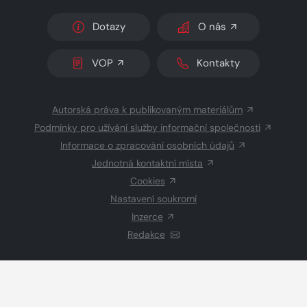
Dotazy
O nás
VOP
Kontakty
Autorská práva k publikovaným materiálům
Podmínky pro užívání služby informační společnosti
Informace o zpracování osobních údajů
Jednotná kontaktní místa
Cookies
Nastavení soukromí
Inzerce
Redakce
© 2026 Copyright
CZECH NEWS CENTER a.s.
a dodavatelé
obsahu