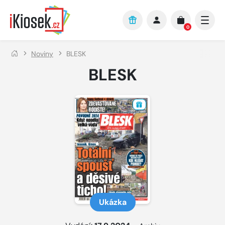
Přejít na hlavní obsah
0
Noviny
BLESK
BLESK
Ukázka