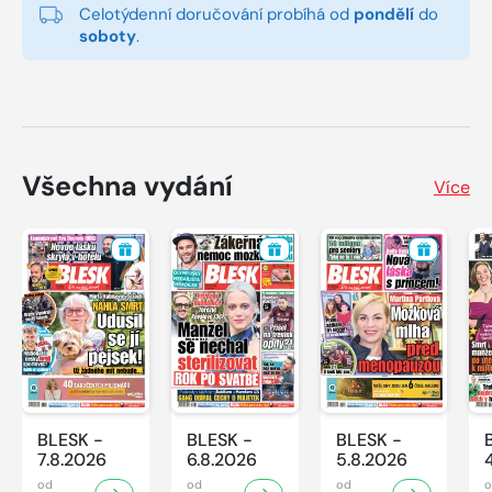
Celotýdenní doručování probíhá od
pondělí
do
soboty
.
Všechna vydání
Více
BLESK -
BLESK -
BLESK -
7.8.2026
6.8.2026
5.8.2026
od
od
od