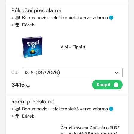
Půlroční předplatné
+
Bonus navíc - elektronická verze zdarma
?
+
Dárek
Albi - Tipni si
Od:
3415
Koupit
Kč
Roční předplatné
+
Bonus navíc - elektronická verze zdarma
?
+
Dárek
Černý kávovar Cafissimo PURE
+ v hodnotě 999 Kč Perfektní