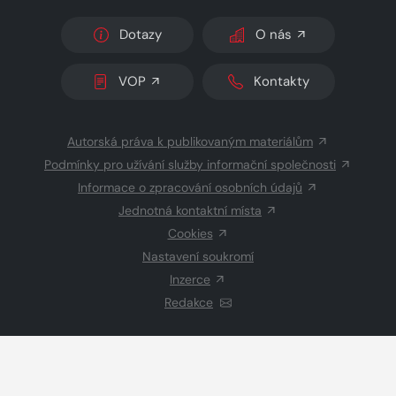
Dotazy
O nás
VOP
Kontakty
Autorská práva k publikovaným materiálům
Podmínky pro užívání služby informační společnosti
Informace o zpracování osobních údajů
Jednotná kontaktní místa
Cookies
Nastavení soukromí
Inzerce
Redakce
© 2026 Copyright
CZECH NEWS CENTER a.s.
a dodavatelé
obsahu