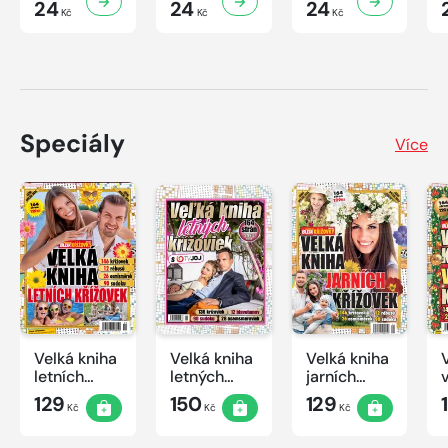
24
24
24
Kč
Kč
Kč
Speciály
Více
Velká kniha
Velká kniha
Velká kniha
letních
letných
jarních
křížovek
krížoviek s
křížovek
129
150
129
Kč
Kč
Kč
2026
TV JOJ
2026
2026