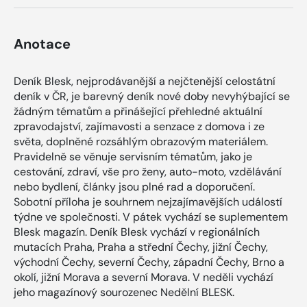
Anotace
Deník Blesk, nejprodávanější a nejčtenější celostátní
deník v ČR, je barevný deník nové doby nevyhýbající se
žádným tématům a přinášející přehledné aktuální
zpravodajství, zajímavosti a senzace z domova i ze
světa, doplněné rozsáhlým obrazovým materiálem.
Pravidelně se věnuje servisním tématům, jako je
cestování, zdraví, vše pro ženy, auto-moto, vzdělávání
nebo bydlení, články jsou plné rad a doporučení.
Sobotní příloha je souhrnem nejzajímavějších událostí
týdne ve společnosti. V pátek vychází se suplementem
Blesk magazín. Deník Blesk vychází v regionálních
mutacích Praha, Praha a střední Čechy, jižní Čechy,
východní Čechy, severní Čechy, západní Čechy, Brno a
okolí, jižní Morava a severní Morava. V neděli vychází
jeho magazínový sourozenec Nedělní BLESK.