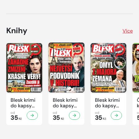
Knihy
Více
Blesk krimi
Blesk krimi
Blesk krimi
do kapsy
do kapsy
do kapsy
č.7/2026
č.6/2026
č.5/2026
od
od
od
35
35
35
Kč
Kč
Kč