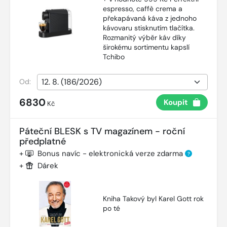
espresso, caffè crema a
překapávaná káva z jednoho
kávovaru stisknutím tlačítka.
Rozmanitý výběr káv díky
širokému sortimentu kapslí
Tchibo
Od:
6830
Koupit
Kč
Páteční BLESK s TV magazínem - roční
předplatné
+
Bonus navíc - elektronická verze zdarma
?
+
Dárek
Kniha Takový byl Karel Gott rok
po té