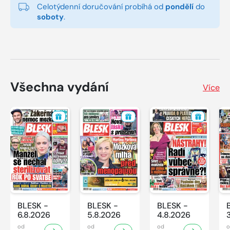
Celotýdenní doručování probíhá od
pondělí
do
soboty
.
Všechna vydání
Více
BLESK -
BLESK -
BLESK -
6.8.2026
5.8.2026
4.8.2026
od
od
od