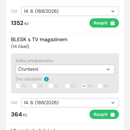
Od:
1352
Koupit
Kč
BLESK s TV magazínem
(
14
čísel)
Délka předplatného:
Dny doručení:
Po
Út
St
Čt
Pá
So
Od:
364
Koupit
Kč