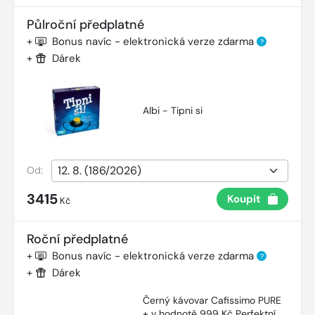
Půlroční předplatné
+
Bonus navíc - elektronická verze zdarma
?
+
Dárek
Albi - Tipni si
Od:
3415
Koupit
Kč
Roční předplatné
+
Bonus navíc - elektronická verze zdarma
?
+
Dárek
Černý kávovar Cafissimo PURE
+ v hodnotě 999 Kč Perfektní