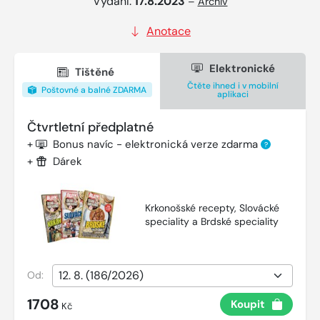
Vydání:
17.8.2023
–
Archiv
Anotace
Elektronické
Tištěné
Čtěte ihned i v mobilní
Poštovné a balné ZDARMA
aplikaci
Čtvrtletní předplatné
+
Bonus navíc - elektronická verze zdarma
?
+
Dárek
Krkonošské recepty, Slovácké
speciality a Brdské speciality
Od:
1708
Koupit
Kč