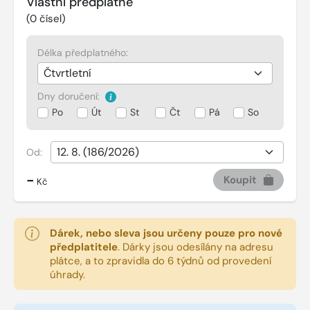
Vlastní předplatné
(
0
čísel)
Délka předplatného:
Dny doručení:
Po
Út
St
Čt
Pá
So
Od:
-
Koupit
Kč
Dárek, nebo sleva jsou určeny pouze pro nové
předplatitele
.
Dárky jsou odesílány na adresu
plátce, a to zpravidla do 6 týdnů od provedení
úhrady.