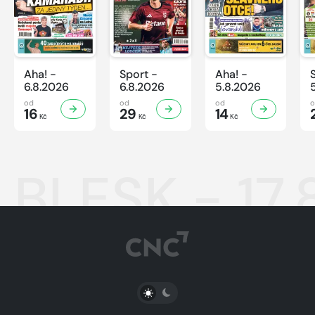
Aha! -
Sport -
Aha! -
6.8.2026
6.8.2026
5.8.2026
od
od
od
16
29
14
Kč
Kč
Kč
BLESK - 17.
PŘEPNOUT SVĚTLÝ/TMAVÝ REŽIM