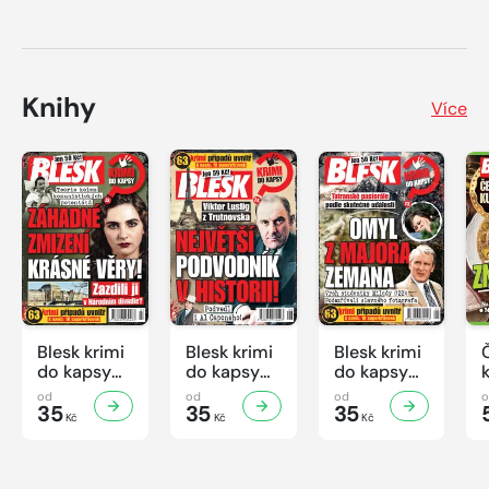
Knihy
Více
Blesk krimi
Blesk krimi
Blesk krimi
do kapsy
do kapsy
do kapsy
č.7/2026
č.6/2026
č.5/2026
od
od
od
35
35
35
Kč
Kč
Kč