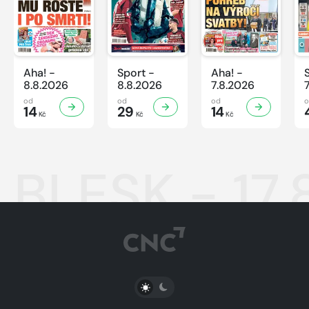
Aha! -
Sport -
Aha! -
8.8.2026
8.8.2026
7.8.2026
od
od
od
14
29
14
Kč
Kč
Kč
BLESK - 17.
PŘEPNOUT SVĚTLÝ/TMAVÝ REŽIM