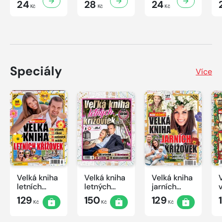
24
28
24
Kč
Kč
Kč
Speciály
Více
Velká kniha
Velká kniha
Velká kniha
letních
letných
jarních
křížovek
krížoviek s
křížovek
129
150
129
Kč
Kč
Kč
2026
TV JOJ
2026
2026