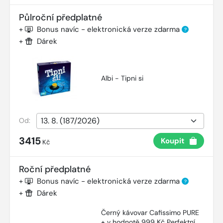
Půlroční předplatné
+
Bonus navíc - elektronická verze zdarma
?
+
Dárek
Albi - Tipni si
Od:
3415
Koupit
Kč
Roční předplatné
+
Bonus navíc - elektronická verze zdarma
?
+
Dárek
Černý kávovar Cafissimo PURE
+ v hodnotě 999 Kč Perfektní