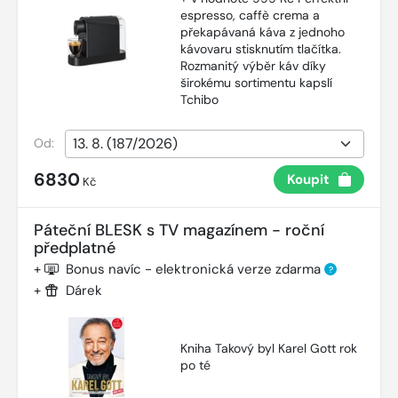
espresso, caffè crema a
překapávaná káva z jednoho
kávovaru stisknutím tlačítka.
Rozmanitý výběr káv díky
širokému sortimentu kapslí
Tchibo
Od:
6830
Koupit
Kč
Páteční BLESK s TV magazínem - roční
předplatné
+
Bonus navíc - elektronická verze zdarma
?
+
Dárek
Kniha Takový byl Karel Gott rok
po té