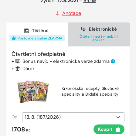
Vydání:
17.8.2021
–
Archiv
Anotace
Elektronické
Tištěné
Čtěte ihned i v mobilní
Poštovné a balné ZDARMA
aplikaci
Čtvrtletní předplatné
+
Bonus navíc - elektronická verze zdarma
?
+
Dárek
Krkonošské recepty, Slovácké
speciality a Brdské speciality
Od:
1708
Koupit
Kč