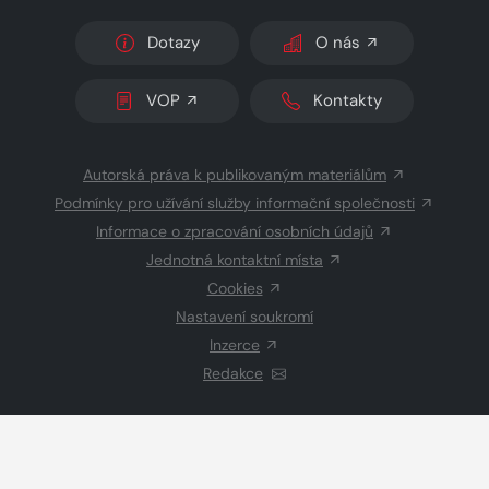
Dotazy
O nás
VOP
Kontakty
Autorská práva k publikovaným materiálům
Podmínky pro užívání služby informační společnosti
Informace o zpracování osobních údajů
Jednotná kontaktní místa
Cookies
Nastavení soukromí
Inzerce
Redakce
© 2026 Copyright
CZECH NEWS CENTER a.s.
a dodavatelé
obsahu