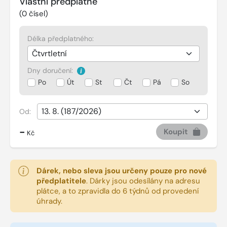
Vlastní předplatné
(
0
čísel)
Délka předplatného:
Dny doručení:
Po
Út
St
Čt
Pá
So
Od:
-
Koupit
Kč
Dárek, nebo sleva jsou určeny pouze pro nové
předplatitele
.
Dárky jsou odesílány na adresu
plátce, a to zpravidla do 6 týdnů od provedení
úhrady.