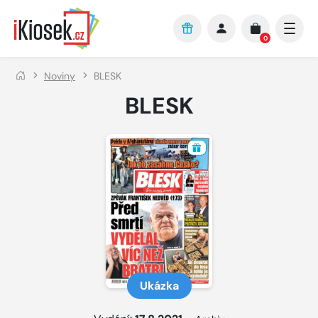
Přejít na hlavní obsah
0
Noviny
BLESK
BLESK
Ukázka