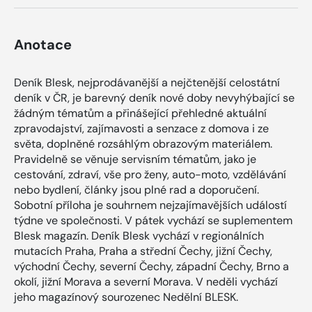
Anotace
Deník Blesk, nejprodávanější a nejčtenější celostátní
deník v ČR, je barevný deník nové doby nevyhýbající se
žádným tématům a přinášející přehledné aktuální
zpravodajství, zajímavosti a senzace z domova i ze
světa, doplněné rozsáhlým obrazovým materiálem.
Pravidelně se věnuje servisním tématům, jako je
cestování, zdraví, vše pro ženy, auto-moto, vzdělávání
nebo bydlení, články jsou plné rad a doporučení.
Sobotní příloha je souhrnem nejzajímavějších událostí
týdne ve společnosti. V pátek vychází se suplementem
Blesk magazín. Deník Blesk vychází v regionálních
mutacích Praha, Praha a střední Čechy, jižní Čechy,
východní Čechy, severní Čechy, západní Čechy, Brno a
okolí, jižní Morava a severní Morava. V neděli vychází
jeho magazínový sourozenec Nedělní BLESK.