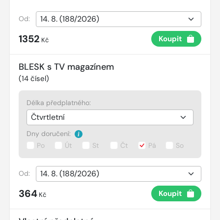
Od:
1352
Koupit
Kč
BLESK s TV magazínem
(
14
čísel)
Délka předplatného:
Dny doručení:
Po
Út
St
Čt
Pá
So
Od:
364
Koupit
Kč