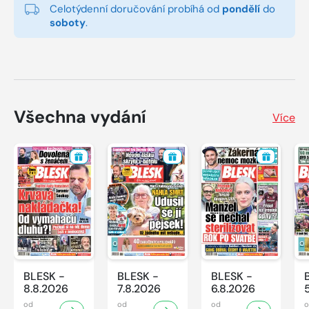
Celotýdenní doručování probíhá od
pondělí
do
soboty
.
Všechna vydání
Více
BLESK -
BLESK -
BLESK -
8.8.2026
7.8.2026
6.8.2026
od
od
od