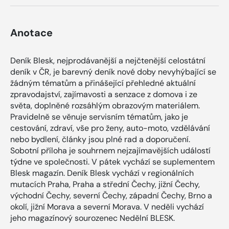
Anotace
Deník Blesk, nejprodávanější a nejčtenější celostátní
deník v ČR, je barevný deník nové doby nevyhýbající se
žádným tématům a přinášející přehledné aktuální
zpravodajství, zajímavosti a senzace z domova i ze
světa, doplněné rozsáhlým obrazovým materiálem.
Pravidelně se věnuje servisním tématům, jako je
cestování, zdraví, vše pro ženy, auto-moto, vzdělávání
nebo bydlení, články jsou plné rad a doporučení.
Sobotní příloha je souhrnem nejzajímavějších událostí
týdne ve společnosti. V pátek vychází se suplementem
Blesk magazín. Deník Blesk vychází v regionálních
mutacích Praha, Praha a střední Čechy, jižní Čechy,
východní Čechy, severní Čechy, západní Čechy, Brno a
okolí, jižní Morava a severní Morava. V neděli vychází
jeho magazínový sourozenec Nedělní BLESK.