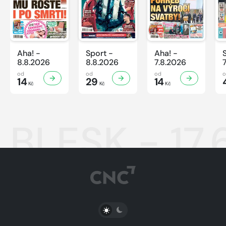
Aha! -
Sport -
Aha! -
8.8.2026
8.8.2026
7.8.2026
od
od
od
14
29
14
Kč
Kč
Kč
BLESK - 17.
PŘEPNOUT SVĚTLÝ/TMAVÝ REŽIM