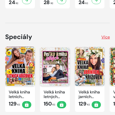
24
28
24
Kč
Kč
Kč
Speciály
Více
Velká kniha
Velká kniha
Velká kniha
letních
letných
jarních
křížovek
krížoviek s
křížovek
129
150
129
Kč
Kč
Kč
2026
TV JOJ
2026
2026