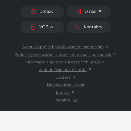
Dotazy
O nás
VOP
Kontakty
Autorská práva k publikovaným materiálům
Podmínky pro užívání služby informační společnosti
Informace o zpracování osobních údajů
Jednotná kontaktní místa
Cookies
Nastavení soukromí
Inzerce
Redakce
© 2026 Copyright
CZECH NEWS CENTER a.s.
a dodavatelé
obsahu