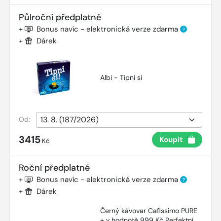
Půlroční předplatné
+
Bonus navíc - elektronická verze zdarma
?
+
Dárek
Albi - Tipni si
Od:
3415
Koupit
Kč
Roční předplatné
+
Bonus navíc - elektronická verze zdarma
?
+
Dárek
Černý kávovar Cafissimo PURE
+ v hodnotě 999 Kč Perfektní