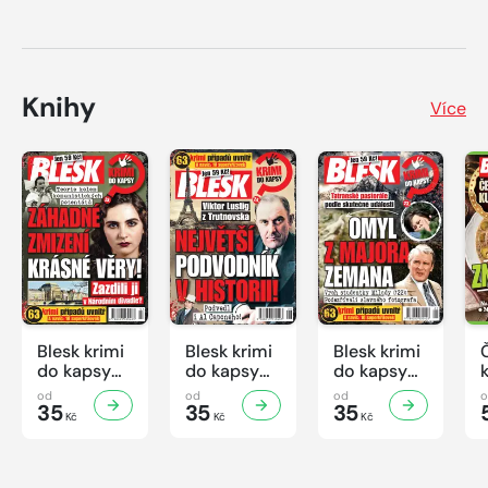
Knihy
Více
Blesk krimi
Blesk krimi
Blesk krimi
do kapsy
do kapsy
do kapsy
č.7/2026
č.6/2026
č.5/2026
od
od
od
35
35
35
Kč
Kč
Kč