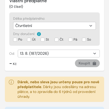
Vlastní předplatné
(
0
čísel)
Délka předplatného:
Dny doručení:
Po
Út
St
Čt
Pá
So
Od:
-
Koupit
Kč
Dárek, nebo sleva jsou určeny pouze pro nové
předplatitele
.
Dárky jsou odesílány na adresu
plátce, a to zpravidla do 6 týdnů od provedení
úhrady.