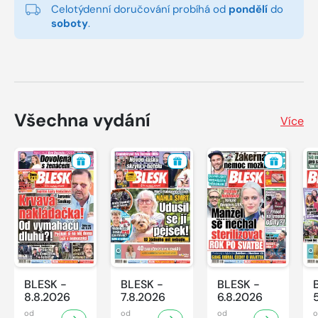
Celotýdenní doručování probíhá od
pondělí
do
soboty
.
Všechna vydání
Více
BLESK -
BLESK -
BLESK -
8.8.2026
7.8.2026
6.8.2026
od
od
od