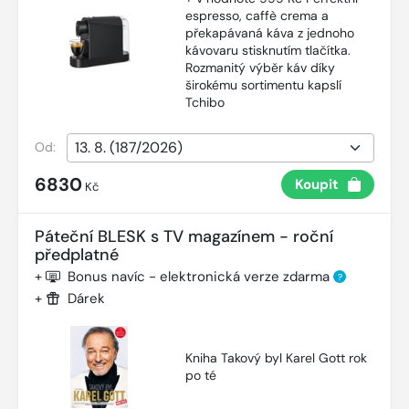
espresso, caffè crema a
překapávaná káva z jednoho
kávovaru stisknutím tlačítka.
Rozmanitý výběr káv díky
širokému sortimentu kapslí
Tchibo
Od:
6830
Koupit
Kč
Páteční BLESK s TV magazínem - roční
předplatné
+
Bonus navíc - elektronická verze zdarma
?
+
Dárek
Kniha Takový byl Karel Gott rok
po té