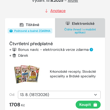
Vydání:
17.6.2025
–
Archiv
Anotace
Elektronické
Tištěné
Čtěte ihned i v mobilní
Poštovné a balné ZDARMA
aplikaci
Čtvrtletní předplatné
+
Bonus navíc - elektronická verze zdarma
?
+
Dárek
Krkonošské recepty, Slovácké
speciality a Brdské speciality
Od:
1708
Koupit
Kč