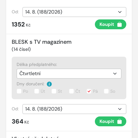
Od:
1352
Koupit
Kč
BLESK s TV magazínem
(
14
čísel)
Délka předplatného:
Dny doručení:
Po
Út
St
Čt
Pá
So
Od:
364
Koupit
Kč