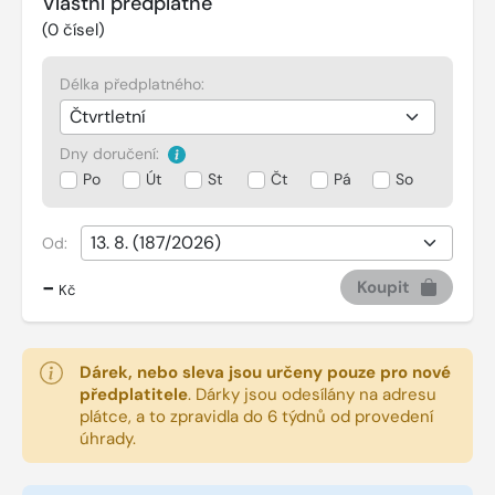
Vlastní předplatné
(
0
čísel)
Délka předplatného:
Dny doručení:
Po
Út
St
Čt
Pá
So
Od:
-
Koupit
Kč
Dárek, nebo sleva jsou určeny pouze pro nové
předplatitele
.
Dárky jsou odesílány na adresu
plátce, a to zpravidla do 6 týdnů od provedení
úhrady.