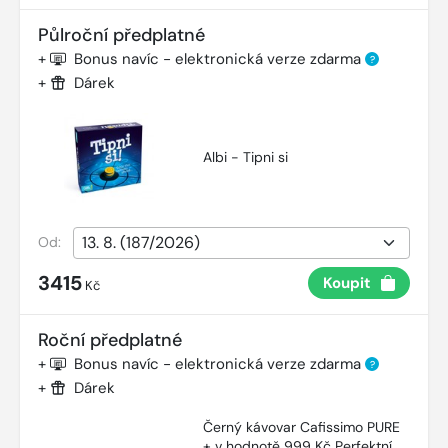
Půlroční předplatné
+
Bonus navíc - elektronická verze zdarma
?
+
Dárek
Albi - Tipni si
Od:
3415
Koupit
Kč
Roční předplatné
+
Bonus navíc - elektronická verze zdarma
?
+
Dárek
Černý kávovar Cafissimo PURE
+ v hodnotě 999 Kč Perfektní