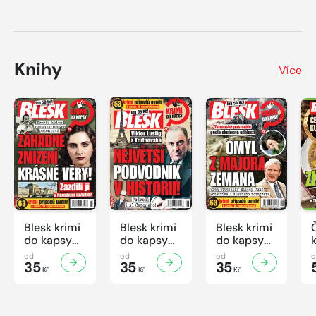
Knihy
Více
Blesk krimi
Blesk krimi
Blesk krimi
do kapsy
do kapsy
do kapsy
č.7/2026
č.6/2026
č.5/2026
od
od
od
35
35
35
Kč
Kč
Kč