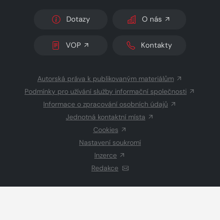
Dotazy
O nás
VOP
Kontakty
Autorská práva k publikovaným materiálům
Podmínky pro užívání služby informační společnosti
Informace o zpracování osobních údajů
Jednotná kontaktní místa
Cookies
Nastavení soukromí
Inzerce
Redakce
© 2026 Copyright
CZECH NEWS CENTER a.s.
a dodavatelé
obsahu