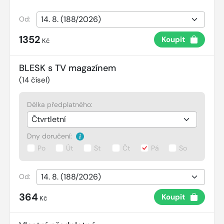
Od:
1352
Koupit
Kč
BLESK s TV magazínem
(
14
čísel)
Délka předplatného:
Dny doručení:
Po
Út
St
Čt
Pá
So
Od:
364
Koupit
Kč