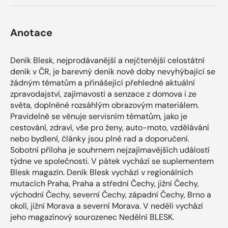
Anotace
Deník Blesk, nejprodávanější a nejčtenější celostátní
deník v ČR, je barevný deník nové doby nevyhýbající se
žádným tématům a přinášející přehledné aktuální
zpravodajství, zajímavosti a senzace z domova i ze
světa, doplněné rozsáhlým obrazovým materiálem.
Pravidelně se věnuje servisním tématům, jako je
cestování, zdraví, vše pro ženy, auto-moto, vzdělávání
nebo bydlení, články jsou plné rad a doporučení.
Sobotní příloha je souhrnem nejzajímavějších událostí
týdne ve společnosti. V pátek vychází se suplementem
Blesk magazín. Deník Blesk vychází v regionálních
mutacích Praha, Praha a střední Čechy, jižní Čechy,
východní Čechy, severní Čechy, západní Čechy, Brno a
okolí, jižní Morava a severní Morava. V neděli vychází
jeho magazínový sourozenec Nedělní BLESK.