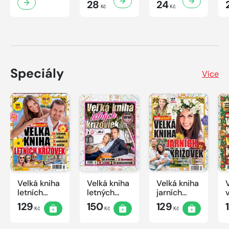
28
24
Kč
Kč
Speciály
Více
Velká kniha
Velká kniha
Velká kniha
letních
letných
jarních
křížovek
krížoviek s
křížovek
129
150
129
Kč
Kč
Kč
2026
TV JOJ
2026
2026