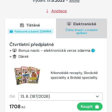
Vydání:
17.5.2023
–
Archiv
Anotace
Elektronické
Tištěné
Čtěte ihned i v mobilní
Poštovné a balné ZDARMA
aplikaci
Čtvrtletní předplatné
+
Bonus navíc - elektronická verze zdarma
?
+
Dárek
Krkonošské recepty, Slovácké
speciality a Brdské speciality
Od:
1708
Koupit
Kč