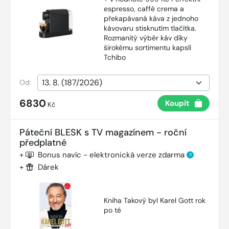
espresso, caffè crema a
překapávaná káva z jednoho
kávovaru stisknutím tlačítka.
Rozmanitý výběr káv díky
širokému sortimentu kapslí
Tchibo
Od:
6830
Koupit
Kč
Páteční BLESK s TV magazínem - roční
předplatné
+
Bonus navíc - elektronická verze zdarma
?
+
Dárek
Kniha Takový byl Karel Gott rok
po té