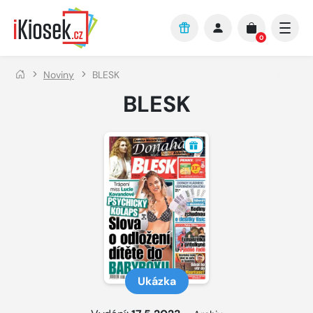
Přejít na hlavní obsah
0
Noviny
BLESK
BLESK
Ukázka