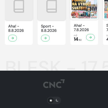
Aha! -
Aha! -
Sport -
7.8.2026
8.8.2026
8.8.2026
od
14
Kč
BLESK - 17.
PŘEPNOUT SVĚTLÝ/TMAVÝ REŽIM