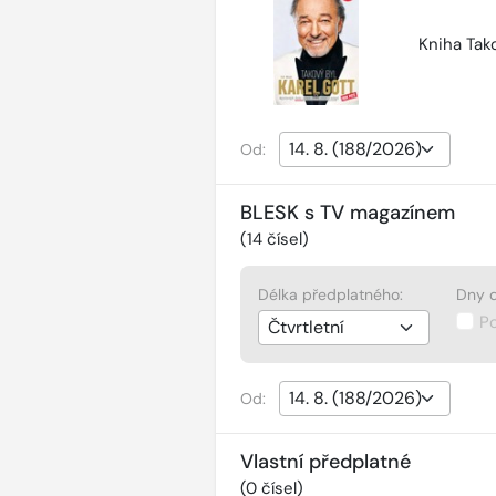
Kniha Tako
Od:
BLESK s TV magazínem
(
14
čísel)
Délka předplatného:
Dny d
P
Od:
Vlastní předplatné
(
0
čísel)