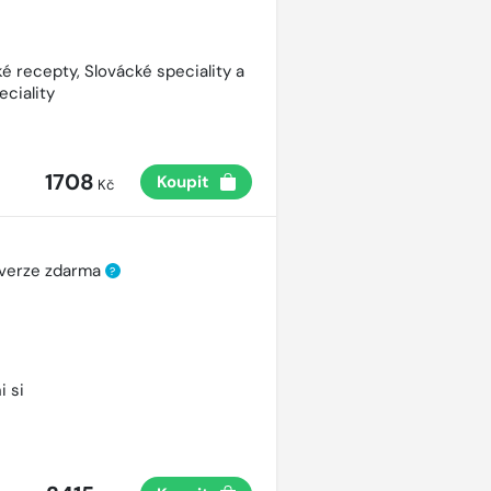
é recepty, Slovácké speciality a
eciality
1708
Koupit
Kč
 verze zdarma
?
i si