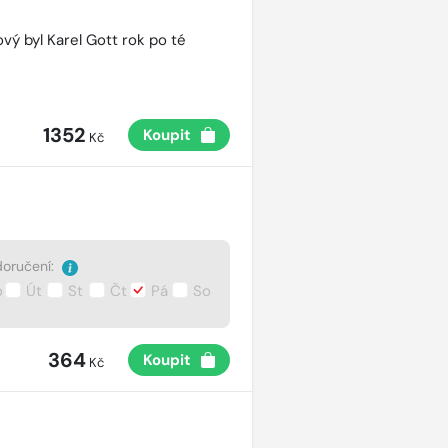
vý byl Karel Gott rok po té
1352
Koupit
Kč
oručení:
o
Út
St
Čt
Pá
So
364
Koupit
Kč