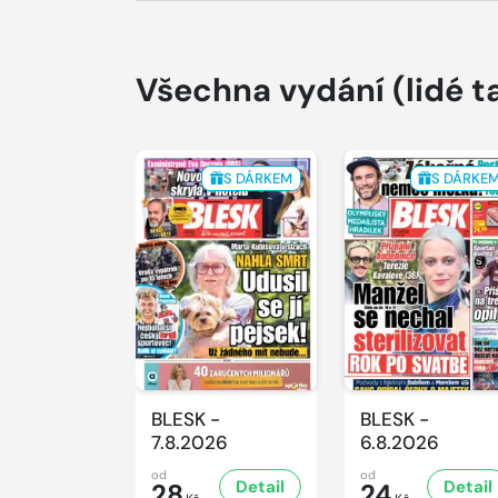
Všechna vydání
(lidé t
S DÁRKEM
S DÁRKE
BLESK -
BLESK -
7.8.2026
6.8.2026
od
od
Detail
Detail
28
24