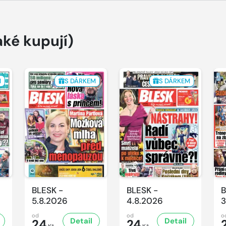
aké kupují)
M
S DÁRKEM
S DÁRKEM
BLESK -
BLESK -
B
5.8.2026
4.8.2026
3
od
od
o
Detail
Detail
24
24