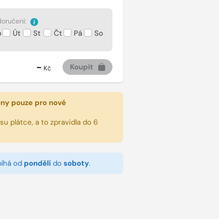
oručení:
o
Út
St
Čt
Pá
So
-
Koupit
Kč
eny pouze pro nové
u plátce, a to zpravidla do 6
bíhá od
pondělí
do
soboty
.