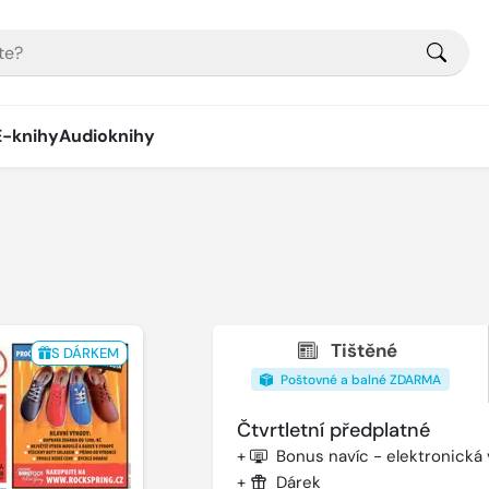
E-knihy
Audioknihy
Tištěné
S DÁRKEM
Poštovné a balné ZDARMA
Čtvrtletní předplatné
+
Bonus navíc - elektronická
+
Dárek