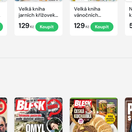
Velká kniha
Velká kniha
N
ek
jarních křížovek
vánočních
k
2026
křížovek 2025
e
129
129
Koupit
Koupit
Kč
Kč