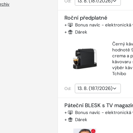
Od:
rchiv
Roční předplatné
+
Bonus navíc - elektronická
+
Dárek
Černý káv
hodnotě 9
crema a p
kávovaru 
výběr káv
Tchibo
Od:
Páteční BLESK s TV magazí
+
Bonus navíc - elektronická
+
Dárek