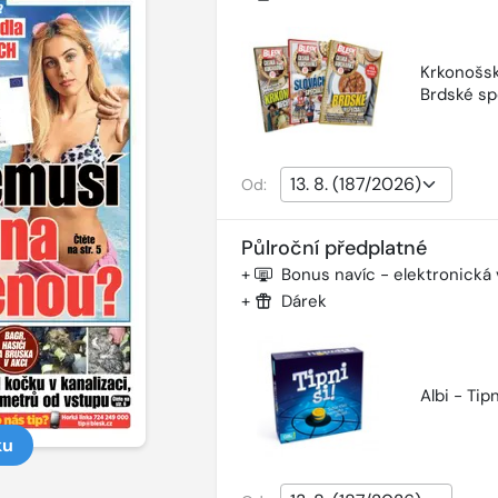
Krkonošsk
Brdské sp
Od:
Půlroční předplatné
+
Bonus navíc - elektronická
+
Dárek
Albi - Tipn
ku