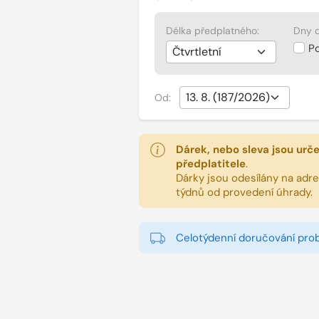
Délka předplatného:
Dny d
P
Od:
Dárek, nebo sleva jsou urč
předplatitele
.
Dárky jsou odesílány na adres
týdnů od provedení úhrady.
Celotýdenní doručování pro