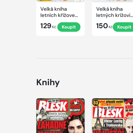
Velká kniha
Velká kniha
letních křížovek
letných krížovi
2026
s TV JOJ 2026
129
150
Koupit
Koupit
Kč
Kč
Knihy