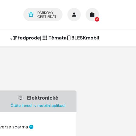
DÁRKOVÝ
CERTIFIKÁT
0
Předprodej
Témata
BLESKmobil
Elektronické
Čtěte ihned i v mobilní aplikaci
 verze zdarma
?