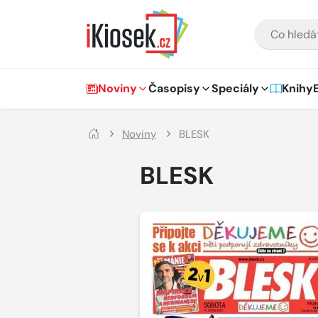
Přejít na hlavní obsah
VYHLEDÁVÁNÍ
Hlavní navigace
Noviny
Časopisy
Speciály
Knihy
Noviny
BLESK
BLESK