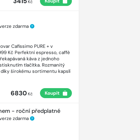
3415
Koupit
Kč
 verze zdarma
?
ovar Cafissimo PURE + v
99 Kč Perfektní espresso, caffè
řekapávaná káva z jednoho
stisknutím tlačítka. Rozmanitý
 díky širokému sortimentu kapslí
6830
Koupit
Kč
nem - roční předplatné
 verze zdarma
?