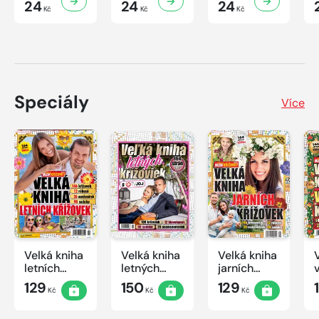
24
24
24
Kč
Kč
Kč
Speciály
Více
Velká kniha
Velká kniha
Velká kniha
letních
letných
jarních
křížovek
krížoviek s
křížovek
129
150
129
Kč
Kč
Kč
2026
TV JOJ
2026
2026