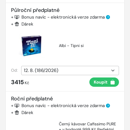
Půlroční předplatné
+
Bonus navíc - elektronická verze zdarma
?
+
Dárek
Albi - Tipni si
Od:
3415
Koupit
Kč
Roční předplatné
+
Bonus navíc - elektronická verze zdarma
?
+
Dárek
Černý kávovar Cafissimo PURE
+ v hodnotě 999 Kč Perfektní