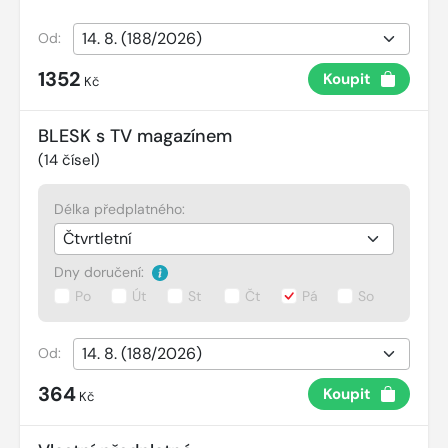
Od:
1352
Koupit
Kč
BLESK s TV magazínem
(
14
čísel)
Délka předplatného:
Dny doručení:
Po
Út
St
Čt
Pá
So
Od:
364
Koupit
Kč