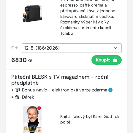
espresso, caffè crema a
překapávaná káva z jednoho
kávovaru stisknutím tlačítka.
Rozmanitý výběr káv díky
širokému sortimentu kapslí
Tchibo
Od:
6830
Koupit
Kč
Páteční BLESK s TV magazínem - roční
předplatné
+
Bonus navíc - elektronická verze zdarma
?
+
Dárek
Kniha Takový byl Karel Gott rok
po té