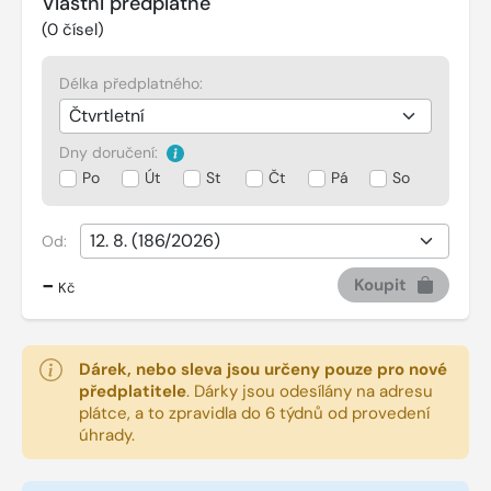
Vlastní předplatné
(
0
čísel)
Délka předplatného:
Dny doručení:
Po
Út
St
Čt
Pá
So
Od:
-
Koupit
Kč
Dárek, nebo sleva jsou určeny pouze pro nové
předplatitele
.
Dárky jsou odesílány na adresu
plátce, a to zpravidla do 6 týdnů od provedení
úhrady.