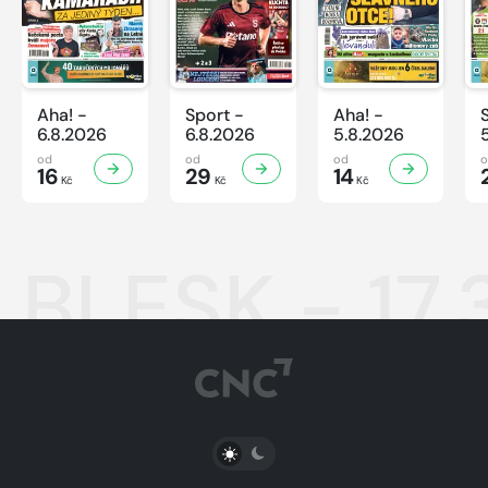
Aha! -
Sport -
Aha! -
6.8.2026
6.8.2026
5.8.2026
od
od
od
16
29
14
Kč
Kč
Kč
BLESK - 17.
PŘEPNOUT SVĚTLÝ/TMAVÝ REŽIM