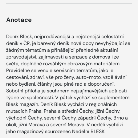
Anotace
Deník Blesk, nejprodávanější a nejčtenější celostátní
deník v ČR, je barevný deník nové doby nevyhýbající se
žádným tématům a přinášející přehledné aktuální
zpravodajství, zajímavosti a senzace z domova i ze
světa, doplněné rozsáhlým obrazovým materiálem.
Pravidelně se věnuje servisním tématům, jako je
cestování, zdraví, vše pro ženy, auto-moto, vzdělávání
nebo bydlení, články jsou plné rad a doporučení.
Sobotní příloha je souhrnem nejzajímavějších událostí
týdne ve společnosti. V pátek vychází se suplementem
Blesk magazín. Deník Blesk vychází v regionálních
mutacích Praha, Praha a střední Čechy, jižní Čechy,
východní Čechy, severní Čechy, západní Čechy, Brno a
okolí, jižní Morava a severní Morava. V neděli vychází
jeho magazínový sourozenec Nedělní BLESK.