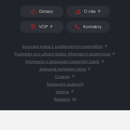
Dotazy
O nás
VOP
Kontakty
Autorská práva k publikovaným materiálům
Podmínky pro užívání služby informační společnosti
Informace o zpracování osobních údajů
Jednotná kontaktní místa
Cookies
Nastavení soukromí
Inzerce
Redakce
© 2026 Copyright
CZECH NEWS CENTER a.s.
a dodavatelé
obsahu