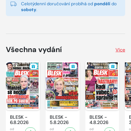
Celotýdenní doručování probíhá od
pondělí
do
soboty
.
Všechna vydání
Více
BLESK -
BLESK -
BLESK -
6.8.2026
5.8.2026
4.8.2026
od
od
od