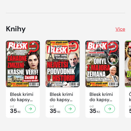
Knihy
Více
Blesk krimi
Blesk krimi
Blesk krimi
do kapsy
do kapsy
do kapsy
č.7/2026
č.6/2026
č.5/2026
od
od
od
35
35
35
Kč
Kč
Kč