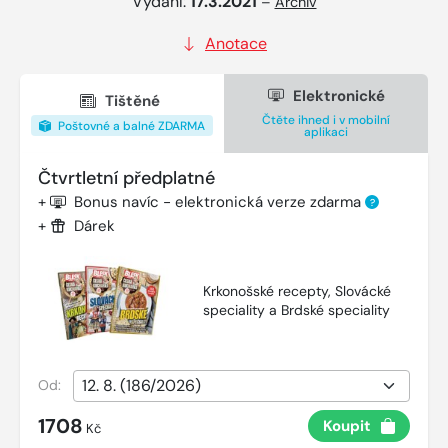
Vydání:
17.3.2021
–
Archiv
Anotace
Elektronické
Tištěné
Čtěte ihned i v mobilní
Poštovné a balné ZDARMA
aplikaci
Čtvrtletní předplatné
+
Bonus navíc - elektronická verze zdarma
?
+
Dárek
Krkonošské recepty, Slovácké
speciality a Brdské speciality
Od:
1708
Koupit
Kč