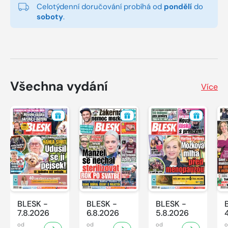
Celotýdenní doručování probíhá od
pondělí
do
soboty
.
Všechna vydání
Více
BLESK -
BLESK -
BLESK -
7.8.2026
6.8.2026
5.8.2026
od
od
od