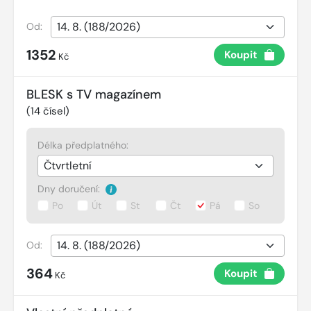
Od:
1352
Koupit
Kč
BLESK s TV magazínem
(
14
čísel)
Délka předplatného:
Dny doručení:
Po
Út
St
Čt
Pá
So
Od:
364
Koupit
Kč