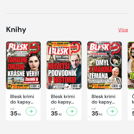
Knihy
Více
Blesk krimi
Blesk krimi
Blesk krimi
do kapsy
do kapsy
do kapsy
č.7/2026
č.6/2026
č.5/2026
od
od
od
35
35
35
Kč
Kč
Kč