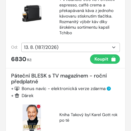
espresso, caffè crema a
překapávaná káva z jednoho
kávovaru stisknutím tlačítka.
Rozmanitý výběr káv díky
širokému sortimentu kapslí
Tchibo
Od:
6830
Koupit
Kč
Páteční BLESK s TV magazínem - roční
předplatné
+
Bonus navíc - elektronická verze zdarma
?
+
Dárek
Kniha Takový byl Karel Gott rok
po té