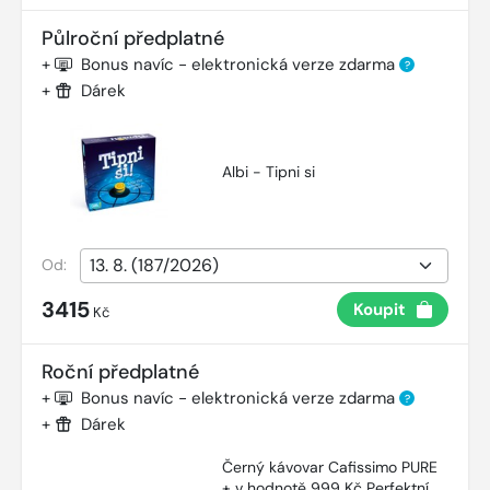
Půlroční předplatné
+
Bonus navíc - elektronická verze zdarma
?
+
Dárek
Albi - Tipni si
Od:
3415
Koupit
Kč
Roční předplatné
+
Bonus navíc - elektronická verze zdarma
?
+
Dárek
Černý kávovar Cafissimo PURE
+ v hodnotě 999 Kč Perfektní