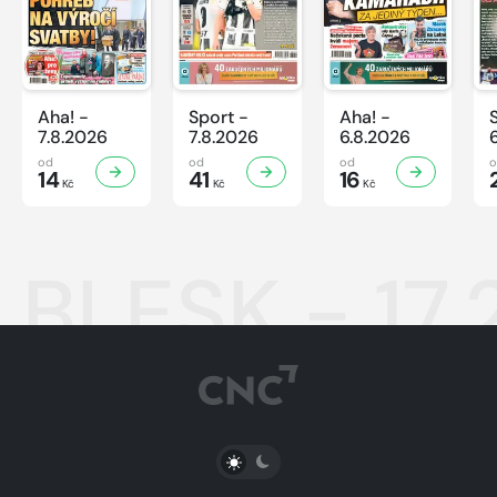
Aha! -
Sport -
Aha! -
7.8.2026
7.8.2026
6.8.2026
od
od
od
14
41
16
Kč
Kč
Kč
BLESK - 17.
PŘEPNOUT SVĚTLÝ/TMAVÝ REŽIM