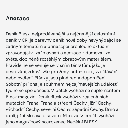
Anotace
Deník Blesk, nejprodávanější a nejčtenější celostátní
deník v ČR, je barevný deník nové doby nevyhýbající se
žádným tématům a přinášející přehledné aktuální
zpravodajství, zajímavosti a senzace z domova i ze
světa, doplněné rozsáhlým obrazovým materiálem.
Pravidelně se věnuje servisním tématům, jako je
cestování, zdraví, vše pro ženy, auto-moto, vzdělávání
nebo bydlení, články jsou plné rad a doporučení.
Sobotní příloha je souhrnem nejzajímavějších událostí
týdne ve společnosti. V pátek vychází se suplementem
Blesk magazín. Deník Blesk vychází v regionálních
mutacích Praha, Praha a střední Čechy, jižní Čechy,
východní Čechy, severní Čechy, západní Čechy, Brno a
okolí, jižní Morava a severní Morava. V neděli vychází
jeho magazínový sourozenec Nedělní BLESK.