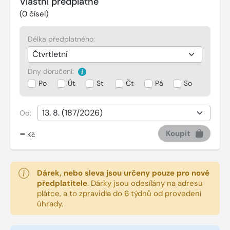
Vlastní předplatné
(
0
čísel)
Délka předplatného:
Dny doručení:
Po
Út
St
Čt
Pá
So
Od:
-
Koupit
Kč
Dárek, nebo sleva jsou určeny pouze pro nové
předplatitele
.
Dárky jsou odesílány na adresu
plátce, a to zpravidla do 6 týdnů od provedení
úhrady.