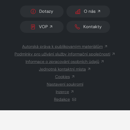
Dotazy
O nás
VOP
Kontakty
Autorská práva k publikovaným materiálům
Podmínky pro užívání služby informační společnosti
Informace o zpracování osobních údajů
Jednotná kontaktní místa
Cookies
Nastavení soukromí
Inzerce
Redakce
© 2026 Copyright
CZECH NEWS CENTER a.s.
a dodavatelé
obsahu