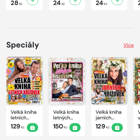
28
24
24
Kč
Kč
Kč
Speciály
Více
Velká kniha
Velká kniha
Velká kniha
letních
letných
jarních
křížovek
krížoviek s
křížovek
129
150
129
Kč
Kč
Kč
2026
TV JOJ
2026
2026