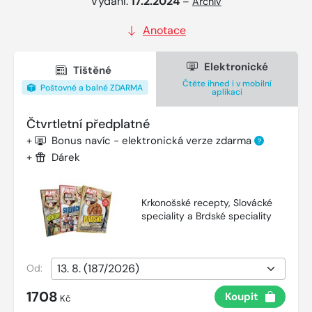
Vydání:
17.2.2024
–
Archiv
Anotace
Elektronické
Tištěné
Čtěte ihned i v mobilní
Poštovné a balné ZDARMA
aplikaci
Čtvrtletní předplatné
+
Bonus navíc - elektronická verze zdarma
?
+
Dárek
Krkonošské recepty, Slovácké
speciality a Brdské speciality
Od:
1708
Koupit
Kč