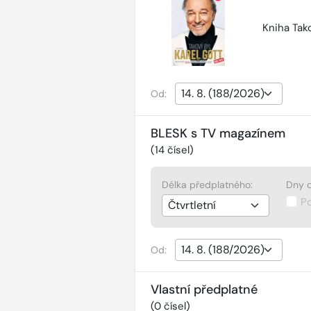
Kniha Tako
Od:
BLESK s TV magazínem
(
14
čísel)
Délka předplatného:
Dny d
P
Od:
Vlastní předplatné
(
0
čísel)