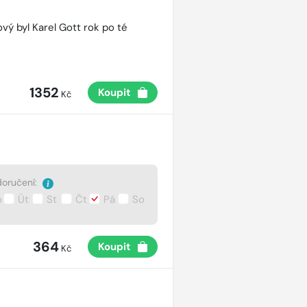
vý byl Karel Gott rok po té
1352
Koupit
Kč
oručení:
o
Út
St
Čt
Pá
So
364
Koupit
Kč