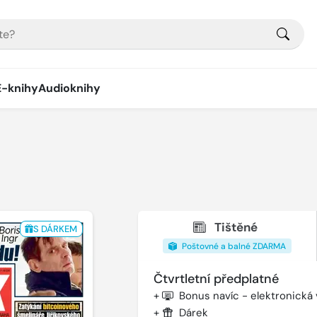
E-knihy
Audioknihy
Tištěné
S DÁRKEM
Poštovné a balné ZDARMA
Čtvrtletní předplatné
+
Bonus navíc - elektronická
+
Dárek