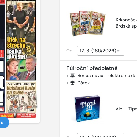
Krkonošsk
Brdské sp
Od:
Půlroční předplatné
+
Bonus navíc - elektronická
+
Dárek
Albi - Tipn
ku