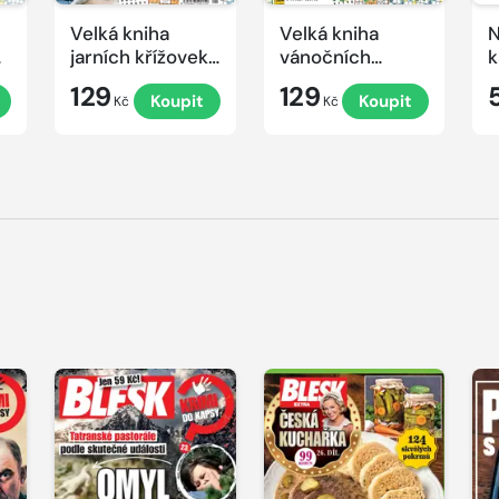
Velká kniha
Velká kniha
N
ek
jarních křížovek
vánočních
k
2026
křížovek 2025
e
129
129
Koupit
Koupit
Kč
Kč