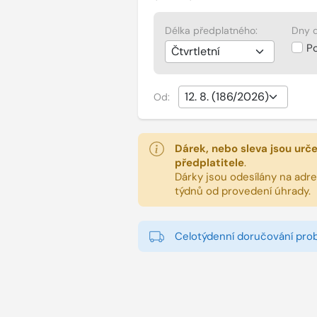
Délka předplatného:
Dny d
P
Od:
Dárek, nebo sleva jsou urč
předplatitele
.
Dárky jsou odesílány na adres
týdnů od provedení úhrady.
Celotýdenní doručování pro