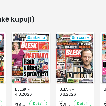
aké kupují)
M
S DÁRKEM
S DÁRKEM
BLESK -
BLESK -
B
4.8.2026
3.8.2026
od
od
o
Detail
Detail
24
24