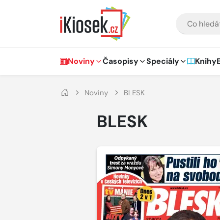
Přejít na hlavní obsah
VYHLEDÁVÁNÍ
Hlavní navigace
Noviny
Časopisy
Speciály
Knihy
Noviny
BLESK
BLESK