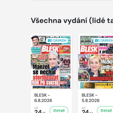
Všechna vydání
(lidé t
S DÁRKEM
S DÁRKE
BLESK -
BLESK -
6.8.2026
5.8.2026
od
od
Detail
Detail
24
24