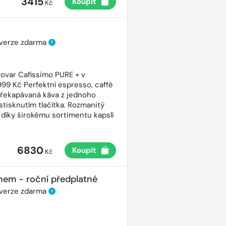
3415
Koupit
Kč
 verze zdarma
?
ovar Cafissimo PURE + v
99 Kč Perfektní espresso, caffè
řekapávaná káva z jednoho
stisknutím tlačítka. Rozmanitý
 díky širokému sortimentu kapslí
6830
Koupit
Kč
nem - roční předplatné
 verze zdarma
?