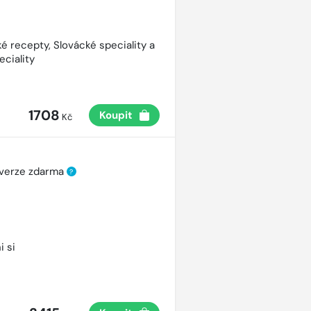
é recepty, Slovácké speciality a
eciality
1708
Koupit
Kč
 verze zdarma
?
i si