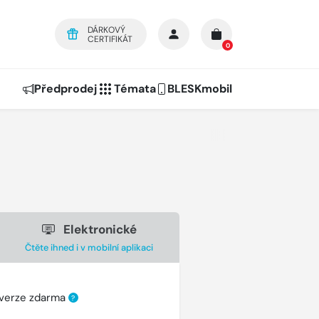
DÁRKOVÝ
CERTIFIKÁT
0
Předprodej
Témata
BLESKmobil
Elektronické
Čtěte ihned i v mobilní aplikaci
 verze zdarma
?