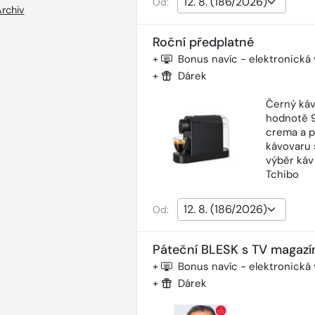
Od:
rchiv
Roční předplatné
+
Bonus navíc - elektronická
+
Dárek
Černý káv
hodnotě 9
crema a p
kávovaru 
výběr káv
Tchibo
Od:
Páteční BLESK s TV magazí
+
Bonus navíc - elektronická
+
Dárek