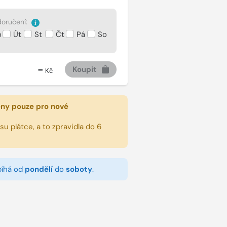
oručení:
o
Út
St
Čt
Pá
So
-
Koupit
Kč
eny pouze pro nové
u plátce, a to zpravidla do 6
bíhá od
pondělí
do
soboty
.