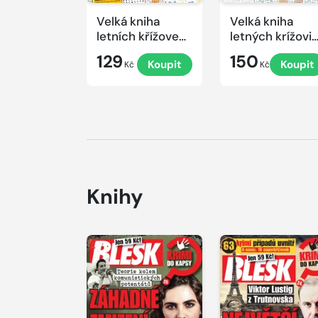
Velká kniha
Velká kniha
letních křížovek
letných krížovi
2026
s TV JOJ 2026
129
150
Koupit
Koupit
Kč
Kč
Knihy