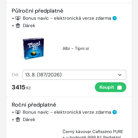
Půlroční předplatné
+
Bonus navíc - elektronická verze zdarma
?
+
Dárek
Albi - Tipni si
Od:
3415
Koupit
Kč
Roční předplatné
+
Bonus navíc - elektronická verze zdarma
?
+
Dárek
Černý kávovar Cafissimo PURE
+ v hodnotě 999 Kč Perfektní