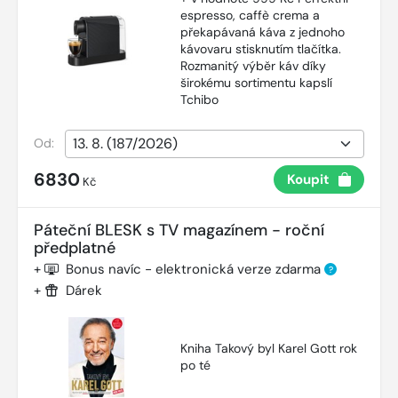
espresso, caffè crema a
překapávaná káva z jednoho
kávovaru stisknutím tlačítka.
Rozmanitý výběr káv díky
širokému sortimentu kapslí
Tchibo
Od:
6830
Koupit
Kč
Páteční BLESK s TV magazínem - roční
předplatné
+
Bonus navíc - elektronická verze zdarma
?
+
Dárek
Kniha Takový byl Karel Gott rok
po té