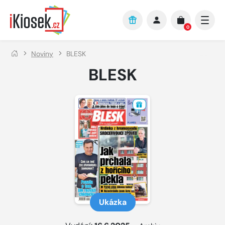
Přejít na hlavní obsah
0
Noviny
BLESK
BLESK
Ukázka