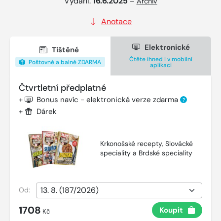
Vydání:
16.6.2025
–
Archiv
Anotace
Elektronické
Tištěné
Čtěte ihned i v mobilní
Poštovné a balné ZDARMA
aplikaci
Čtvrtletní předplatné
+
Bonus navíc - elektronická verze zdarma
?
+
Dárek
Krkonošské recepty, Slovácké
speciality a Brdské speciality
Od:
1708
Koupit
Kč