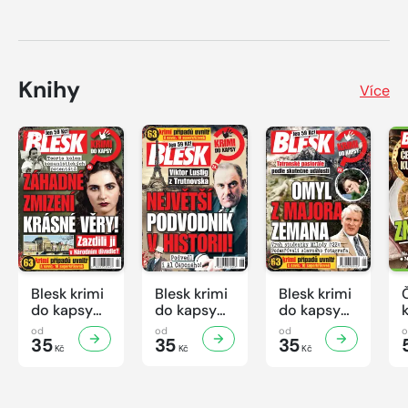
Knihy
Více
Blesk krimi
Blesk krimi
Blesk krimi
do kapsy
do kapsy
do kapsy
č.7/2026
č.6/2026
č.5/2026
od
od
od
35
35
35
Kč
Kč
Kč