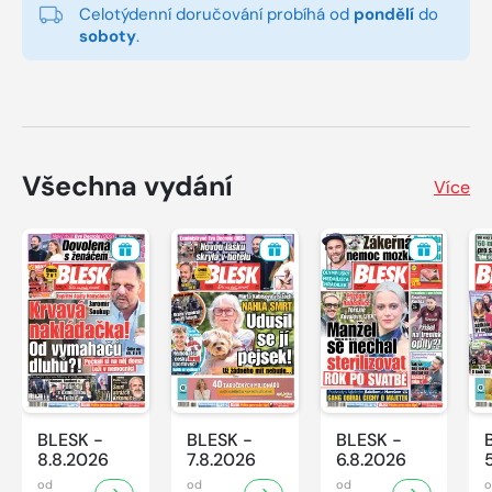
Celotýdenní doručování probíhá od
pondělí
do
soboty
.
Všechna vydání
Více
BLESK -
BLESK -
BLESK -
8.8.2026
7.8.2026
6.8.2026
od
od
od