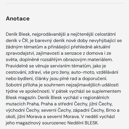
Anotace
Deník Blesk, nejprodávanější a nejčtenější celostátní
deník v ČR, je barevný deník nové doby nevyhýbající se
žádným tématům a přinášející přehledné aktuální
zpravodajství, zajímavosti a senzace z domova i ze
světa, doplněné rozsáhlým obrazovým materiálem.
Pravidelně se věnuje servisním tématům, jako je
cestování, zdraví, vše pro ženy, auto-moto, vzdělávání
nebo bydlení, články jsou plné rad a doporučení.
Sobotní příloha je souhrnem nejzajímavějších událostí
týdne ve společnosti. V pátek vychází se suplementem
Blesk magazín. Deník Blesk vychází v regionálních
mutacích Praha, Praha a střední Čechy, jižní Čechy,
východní Čechy, severní Čechy, západní Čechy, Brno a
okolí, jižní Morava a severní Morava. V neděli vychází
jeho magazínový sourozenec Nedělní BLESK.