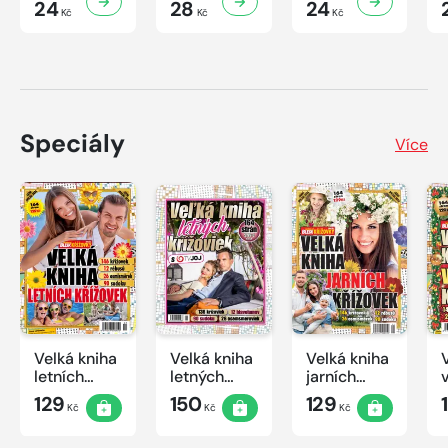
24
28
24
Kč
Kč
Kč
Speciály
Více
Velká kniha
Velká kniha
Velká kniha
letních
letných
jarních
křížovek
krížoviek s
křížovek
129
150
129
Kč
Kč
Kč
2026
TV JOJ
2026
2026