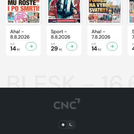
Aha! -
Sport -
Aha! -
8.8.2026
8.8.2026
7.8.2026
od
od
od
14
29
14
Kč
Kč
Kč
BLESK - 16.
PŘEPNOUT SVĚTLÝ/TMAVÝ REŽIM