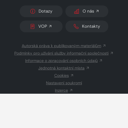
Dotazy
O nás
VOP
Kontakty
Autorská práva k publikovaným materiálům
Podmínky pro užívání služby informační společnosti
Informace o zpracování osobních údajů
Jednotná kontaktní místa
Cookies
Nastavení soukromí
Inzerce
Redakce
© 2026 Copyright
CZECH NEWS CENTER a.s.
a dodavatelé
obsahu