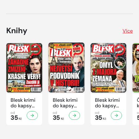
Knihy
Více
Blesk krimi
Blesk krimi
Blesk krimi
do kapsy
do kapsy
do kapsy
č.7/2026
č.6/2026
č.5/2026
od
od
od
35
35
35
Kč
Kč
Kč