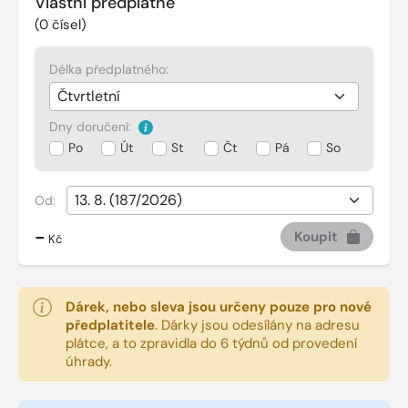
Vlastní předplatné
(
0
čísel)
Délka předplatného:
Dny doručení:
Po
Út
St
Čt
Pá
So
Od:
-
Koupit
Kč
Dárek, nebo sleva jsou určeny pouze pro nové
předplatitele
.
Dárky jsou odesílány na adresu
plátce, a to zpravidla do 6 týdnů od provedení
úhrady.