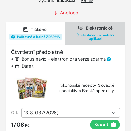
Vydání:
16.6.2022
–
Archiv
Anotace
Elektronické
Tištěné
Čtěte ihned i v mobilní
Poštovné a balné ZDARMA
aplikaci
Čtvrtletní předplatné
+
Bonus navíc - elektronická verze zdarma
?
+
Dárek
Krkonošské recepty, Slovácké
speciality a Brdské speciality
Od:
1708
Koupit
Kč