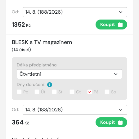
Od:
1352
Koupit
Kč
BLESK s TV magazínem
(
14
čísel)
Délka předplatného:
Dny doručení:
Po
Út
St
Čt
Pá
So
Od:
364
Koupit
Kč