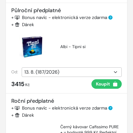
Půlroční předplatné
+
Bonus navíc - elektronická verze zdarma
?
+
Dárek
Albi - Tipni si
Od:
3415
Koupit
Kč
Roční předplatné
+
Bonus navíc - elektronická verze zdarma
?
+
Dárek
Černý kávovar Cafissimo PURE
+ v hodnotě 999 Kč Perfektní