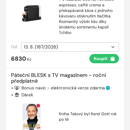
espresso, caffè crema a
překapávaná káva z jednoho
kávovaru stisknutím tlačítka.
Rozmanitý výběr káv díky
širokému sortimentu kapslí
Tchibo
Od:
6830
Koupit
Kč
Páteční BLESK s TV magazínem - roční
předplatné
+
Bonus navíc - elektronická verze zdarma
?
+
Dárek
Kniha Takový byl Karel Gott rok
po té