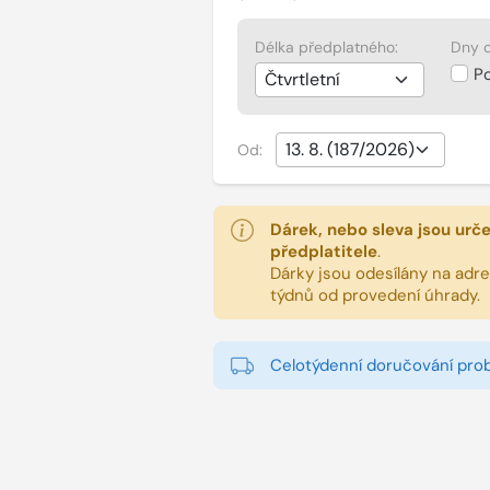
Délka předplatného:
Dny d
P
Od:
Dárek, nebo sleva jsou urč
předplatitele
.
Dárky jsou odesílány na adres
týdnů od provedení úhrady.
Celotýdenní doručování pro