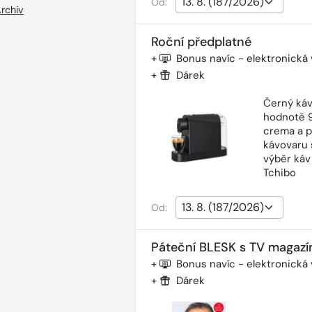
Od:
rchiv
Roční předplatné
+
Bonus navíc - elektronická
+
Dárek
Černý káv
hodnotě 9
crema a p
kávovaru 
výběr káv
Tchibo
Od:
Páteční BLESK s TV magazí
+
Bonus navíc - elektronická
+
Dárek