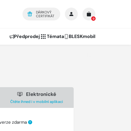
DÁRKOVÝ
CERTIFIKÁT
0
Předprodej
Témata
BLESKmobil
Elektronické
Čtěte ihned i v mobilní aplikaci
 verze zdarma
?