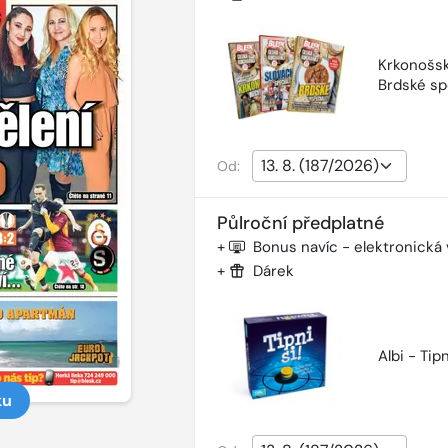
Krkonošsk
Brdské sp
Od:
Půlroční předplatné
+
Bonus navíc - elektronická
+
Dárek
Albi - Tipn
ku