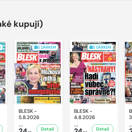
aké kupují)
M
S DÁRKEM
S DÁRKEM
BLESK -
BLESK -
B
5.8.2026
4.8.2026
3
od
od
o
Detail
Detail
24
24