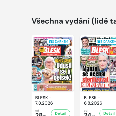
Všechna vydání
(lidé t
S DÁRKEM
S DÁRKE
BLESK -
BLESK -
7.8.2026
6.8.2026
od
od
Detail
Detail
28
24