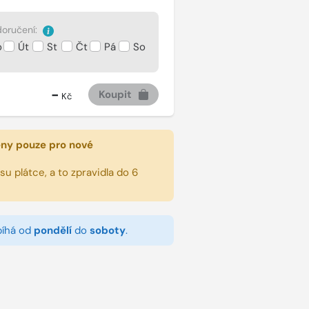
oručení:
o
Út
St
Čt
Pá
So
-
Koupit
Kč
eny pouze pro nové
u plátce, a to zpravidla do 6
bíhá od
pondělí
do
soboty
.