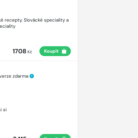
é recepty, Slovácké speciality a
eciality
1708
Koupit
Kč
 verze zdarma
?
i si