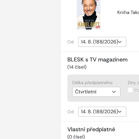
Kniha Tako
Od:
BLESK s TV magazínem
(
14
čísel)
Délka předplatného:
Dny d
P
Od:
Vlastní předplatné
(
0
čísel)