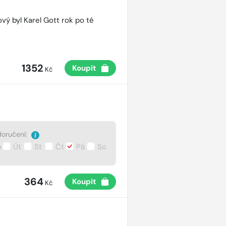
vý byl Karel Gott rok po té
1352
Koupit
Kč
oručení:
o
Út
St
Čt
Pá
So
364
Koupit
Kč