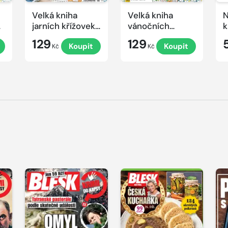
Velká kniha
Velká kniha
N
ek
jarních křížovek
vánočních
k
2026
křížovek 2025
e
129
129
Koupit
Koupit
Kč
Kč