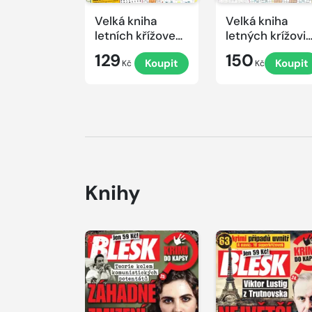
Velká kniha
Velká kniha
letních křížovek
letných krížovi
2026
s TV JOJ 2026
129
150
Koupit
Koupit
Kč
Kč
Knihy