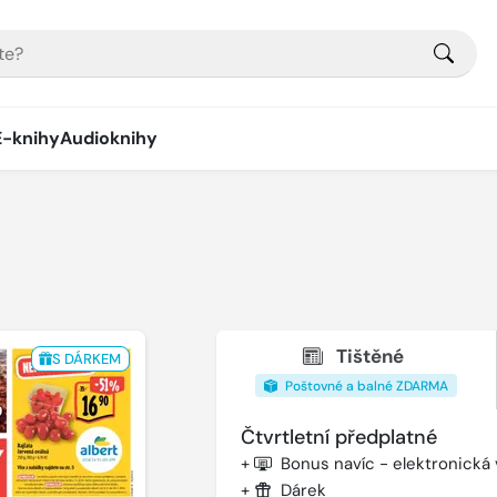
E-knihy
Audioknihy
Tištěné
S DÁRKEM
Poštovné a balné ZDARMA
Čtvrtletní předplatné
+
Bonus navíc - elektronická
+
Dárek