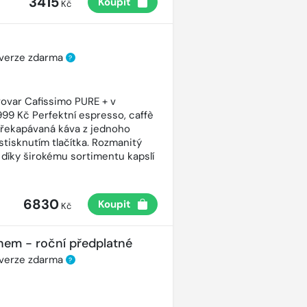
3415
Koupit
Kč
 verze zdarma
?
ovar Cafissimo PURE + v
99 Kč Perfektní espresso, caffè
řekapávaná káva z jednoho
stisknutím tlačítka. Rozmanitý
 díky širokému sortimentu kapslí
6830
Koupit
Kč
nem - roční předplatné
 verze zdarma
?