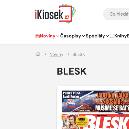
Přejít na hlavní obsah
VYHLEDÁVÁNÍ
Hlavní navigace
Noviny
Časopisy
Speciály
Knihy
Noviny
BLESK
BLESK