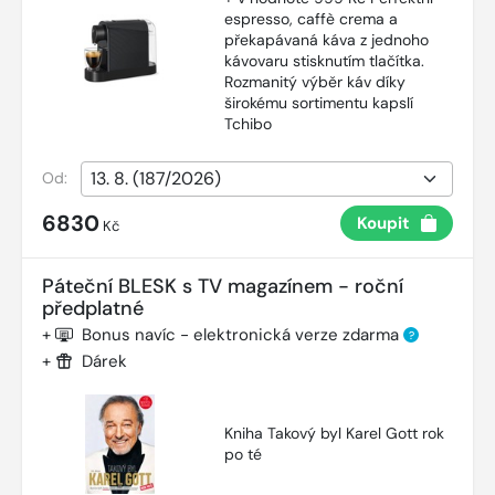
espresso, caffè crema a
překapávaná káva z jednoho
kávovaru stisknutím tlačítka.
Rozmanitý výběr káv díky
širokému sortimentu kapslí
Tchibo
Od:
6830
Koupit
Kč
Páteční BLESK s TV magazínem - roční
předplatné
+
Bonus navíc - elektronická verze zdarma
?
+
Dárek
Kniha Takový byl Karel Gott rok
po té