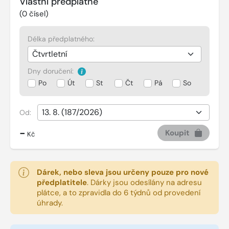
Vlastní předplatné
(
0
čísel)
Délka předplatného:
Dny doručení:
Po
Út
St
Čt
Pá
So
Od:
-
Koupit
Kč
Dárek, nebo sleva jsou určeny pouze pro nové
předplatitele
.
Dárky jsou odesílány na adresu
plátce, a to zpravidla do 6 týdnů od provedení
úhrady.