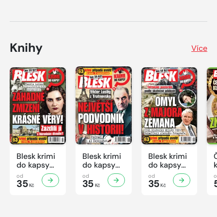
Knihy
Více
Blesk krimi
Blesk krimi
Blesk krimi
do kapsy
do kapsy
do kapsy
č.7/2026
č.6/2026
č.5/2026
od
od
od
35
35
35
Kč
Kč
Kč