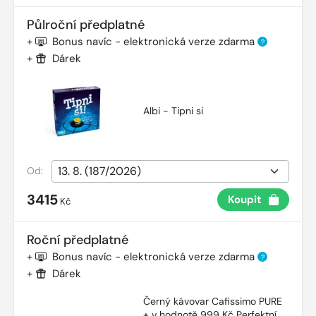
Půlroční předplatné
+
Bonus navíc - elektronická verze zdarma
?
+
Dárek
Albi - Tipni si
Od:
3415
Koupit
Kč
Roční předplatné
+
Bonus navíc - elektronická verze zdarma
?
+
Dárek
Černý kávovar Cafissimo PURE
+ v hodnotě 999 Kč Perfektní