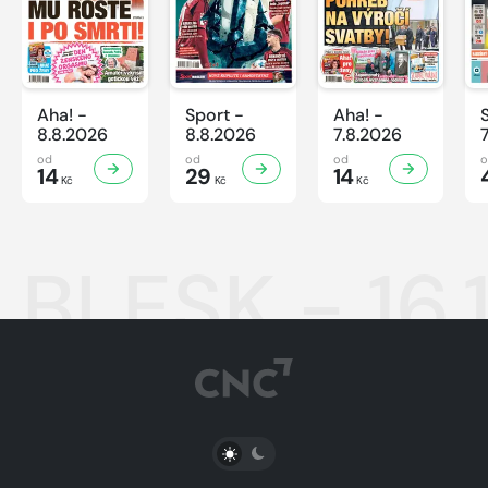
Aha! -
Sport -
Aha! -
8.8.2026
8.8.2026
7.8.2026
od
od
od
14
29
14
Kč
Kč
Kč
BLESK - 16.
PŘEPNOUT SVĚTLÝ/TMAVÝ REŽIM