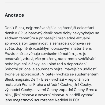
Anotace
Deník Blesk, nejprodávanější a nejčtenější celostátní
deník v ČR, je barevný deník nové doby nevyhýbající se
žádným tématům a přinášející přehledné aktuální
zpravodajství, zajímavosti a senzace z domova i ze
světa, doplněné rozsáhlým obrazovým materiálem.
Pravidelně se věnuje servisním tématům, jako je
cestování, zdraví, vše pro ženy, auto-moto, vzdělávání
nebo bydlení, články jsou plné rad a doporučení.
Sobotní příloha je souhrnem nejzajímavějších událostí
týdne ve společnosti. V pátek vychází se suplementem
Blesk magazín. Deník Blesk vychází v regionálních
mutacích Praha, Praha a střední Čechy, jižní Čechy,
východní Čechy, severní Čechy, západní Čechy, Brno a
okolí, jižní Morava a severní Morava. V neděli vychází
jeho magazínový sourozenec Nedělní BLESK.