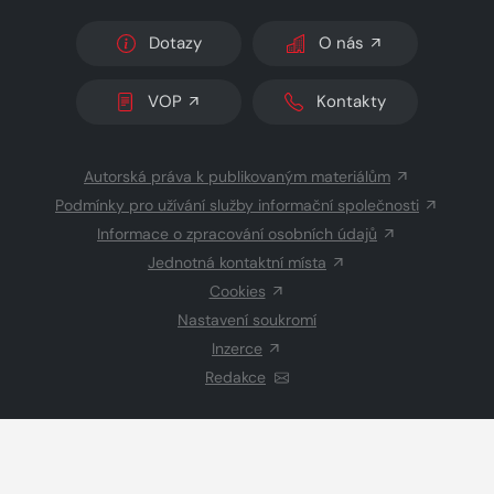
Dotazy
O nás
VOP
Kontakty
Autorská práva k publikovaným materiálům
Podmínky pro užívání služby informační společnosti
Informace o zpracování osobních údajů
Jednotná kontaktní místa
Cookies
Nastavení soukromí
Inzerce
Redakce
© 2026 Copyright
CZECH NEWS CENTER a.s.
a dodavatelé
obsahu