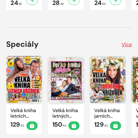
24
28
24
Kč
Kč
Kč
Speciály
Více
Velká kniha
Velká kniha
Velká kniha
letních
letných
jarních
křížovek
krížoviek s
křížovek
129
150
129
Kč
Kč
Kč
2026
TV JOJ
2026
2026