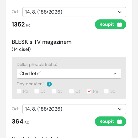
Od:
1352
Koupit
Kč
BLESK s TV magazínem
(
14
čísel)
Délka předplatného:
Dny doručení:
Po
Út
St
Čt
Pá
So
Od:
364
Koupit
Kč