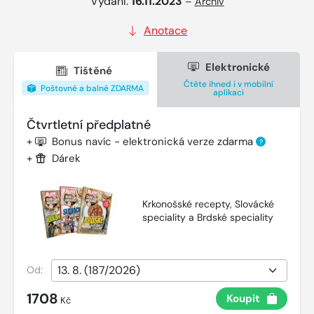
Vydání:
16.11.2023
–
Archiv
Anotace
Elektronické
Tištěné
Čtěte ihned i v mobilní
Poštovné a balné ZDARMA
aplikaci
Čtvrtletní předplatné
+
Bonus navíc - elektronická verze zdarma
?
+
Dárek
Krkonošské recepty, Slovácké
speciality a Brdské speciality
Od:
1708
Koupit
Kč