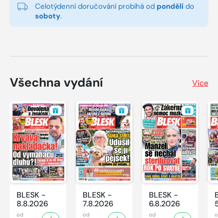
Celotýdenní doručování probíhá od
pondělí
do
soboty
.
Všechna vydání
Více
BLESK -
BLESK -
BLESK -
8.8.2026
7.8.2026
6.8.2026
od
od
od