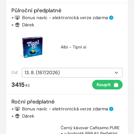
Půlroční předplatné
+
Bonus navíc - elektronická verze zdarma
?
+
Dárek
Albi - Tipni si
Od:
3415
Koupit
Kč
Roční předplatné
+
Bonus navíc - elektronická verze zdarma
?
+
Dárek
Černý kávovar Cafissimo PURE
+ v hodnotě 999 Kč Perfektní