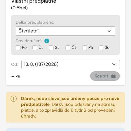
Vlastní předplatné
(
0
čísel)
Délka předplatného:
Dny doručení:
Po
Út
St
Čt
Pá
So
Od:
-
Koupit
Kč
Dárek, nebo sleva jsou určeny pouze pro nové
předplatitele
.
Dárky jsou odesílány na adresu
plátce, a to zpravidla do 6 týdnů od provedení
úhrady.