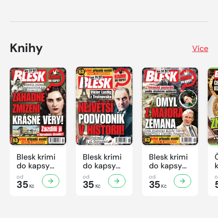
Knihy
Více
Blesk krimi
Blesk krimi
Blesk krimi
do kapsy
do kapsy
do kapsy
č.7/2026
č.6/2026
č.5/2026
od
od
od
35
35
35
Kč
Kč
Kč