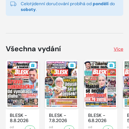
Celotýdenní doručování probíhá od
pondělí
do
soboty
.
Všechna vydání
Více
BLESK -
BLESK -
BLESK -
8.8.2026
7.8.2026
6.8.2026
od
od
od