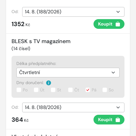
Od:
1352
Koupit
Kč
BLESK s TV magazínem
(
14
čísel)
Délka předplatného:
Dny doručení:
Po
Út
St
Čt
Pá
So
Od:
364
Koupit
Kč