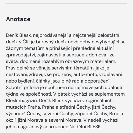
Anotace
Deník Blesk, nejprodávanější a nejčtenější celostátní
deník v ČR, je barevný deník nové doby nevyhýbající se
žádným tématům a přinášející přehledné aktuální
zpravodajství, zajímavosti a senzace z domova i ze
světa, doplněné rozsáhlým obrazovým materiálem.
Pravidelně se věnuje servisním tématům, jako je
cestování, zdraví, vše pro ženy, auto-moto, vzdělávání
nebo bydlení, články jsou plné rad a doporučení.
Sobotní příloha je souhrnem nejzajímavějších událostí
týdne ve společnosti. V pátek vychází se suplementem
Blesk magazín. Deník Blesk vychází v regionálních
mutacích Praha, Praha a střední Čechy, jižní Čechy,
východní Čechy, severní Čechy, západní Čechy, Brno a
okolí, jižní Morava a severní Morava. V neděli vychází
jeho magazínový sourozenec Nedělní BLESK.