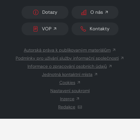
Dotazy
O nás
VOP
Kontakty
Autorská práva k publikovaným materiálům
Podmínky pro užívání služby informační společnosti
Informace o zpracování osobních údajů
Jednotná kontaktní místa
Cookies
Nastavení soukromí
Inzerce
Redakce
© 2026 Copyright
CZECH NEWS CENTER a.s.
a dodavatelé
obsahu