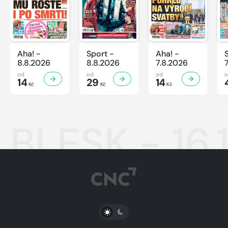
Aha! -
Sport -
Aha! -
8.8.2026
8.8.2026
7.8.2026
od
od
od
14
29
14
Kč
Kč
Kč
BLESK - 16.
PŘEPNOUT SVĚTLÝ/TMAVÝ REŽIM