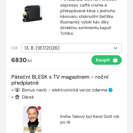
espresso, caffè crema a
překapávaná káva z jednoho
kávovaru stisknutím tlačítka.
Rozmanitý výběr káv díky
širokému sortimentu kapslí
Tchibo
Od:
6830
Koupit
Kč
Páteční BLESK s TV magazínem - roční
předplatné
+
Bonus navíc - elektronická verze zdarma
?
+
Dárek
Kniha Takový byl Karel Gott rok
po té