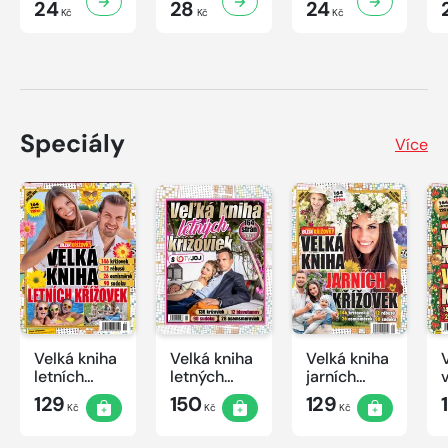
24
28
24
Kč
Kč
Kč
Speciály
Více
Velká kniha
Velká kniha
Velká kniha
letních
letných
jarních
křížovek
krížoviek s
křížovek
129
150
129
Kč
Kč
Kč
2026
TV JOJ
2026
2026