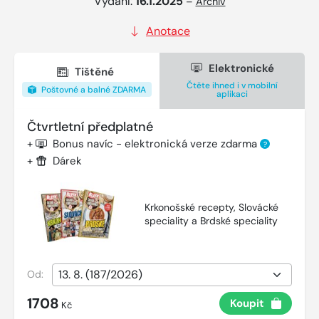
Vydání:
16.1.2025
–
Archiv
Anotace
Elektronické
Tištěné
Čtěte ihned i v mobilní
Poštovné a balné ZDARMA
aplikaci
Čtvrtletní předplatné
+
Bonus navíc - elektronická verze zdarma
?
+
Dárek
Krkonošské recepty, Slovácké
speciality a Brdské speciality
Od:
1708
Koupit
Kč