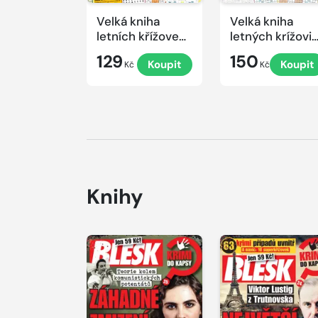
Velká kniha
Velká kniha
letních křížovek
letných krížovi
2026
s TV JOJ 2026
129
150
Koupit
Koupit
Kč
Kč
Knihy