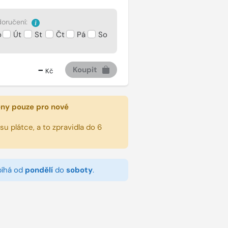
oručení:
o
Út
St
Čt
Pá
So
-
Koupit
Kč
eny pouze pro nové
u plátce, a to zpravidla do 6
bíhá od
pondělí
do
soboty
.