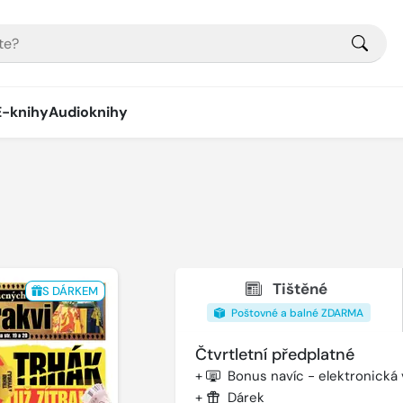
E-knihy
Audioknihy
Tištěné
S DÁRKEM
Poštovné a balné ZDARMA
Čtvrtletní předplatné
+
Bonus navíc - elektronická
+
Dárek