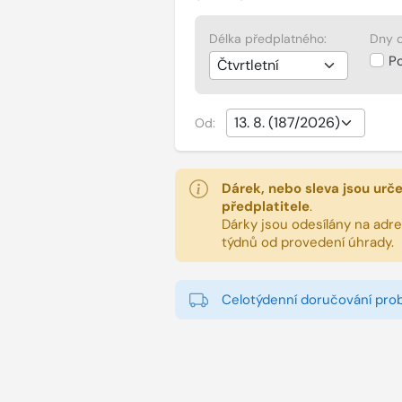
Délka předplatného:
Dny d
P
Od:
Dárek, nebo sleva jsou urč
předplatitele
.
Dárky jsou odesílány na adres
týdnů od provedení úhrady.
Celotýdenní doručování pro