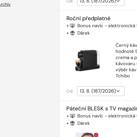
Od:
rchiv
Roční předplatné
+
Bonus navíc - elektronická
+
Dárek
Černý káv
hodnotě 9
crema a p
kávovaru 
výběr káv
Tchibo
Od:
Páteční BLESK s TV magazí
+
Bonus navíc - elektronická
+
Dárek