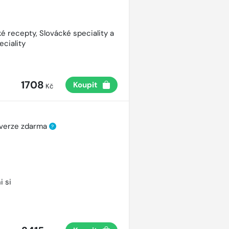
é recepty, Slovácké speciality a
eciality
1708
Koupit
Kč
 verze zdarma
?
i si