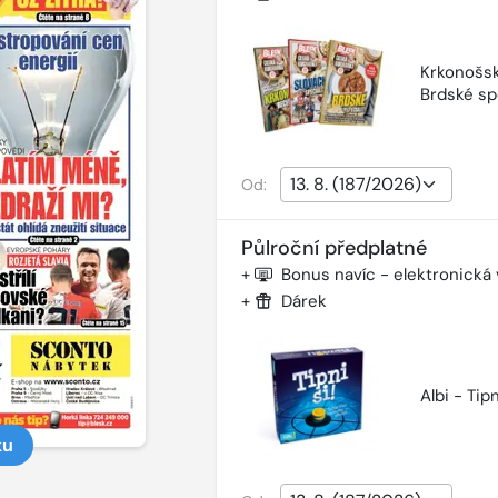
Krkonošsk
Brdské sp
Od:
Půlroční předplatné
+
Bonus navíc - elektronická
+
Dárek
Albi - Tipn
ku