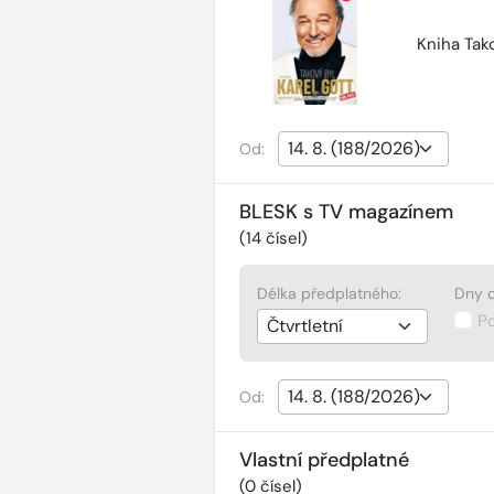
Kniha Tako
Od:
BLESK s TV magazínem
(
14
čísel)
Délka předplatného:
Dny d
P
Od:
Vlastní předplatné
(
0
čísel)