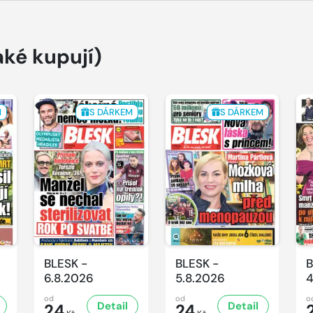
aké kupují)
M
S DÁRKEM
S DÁRKEM
BLESK -
BLESK -
B
6.8.2026
5.8.2026
4
od
od
o
Detail
Detail
24
24