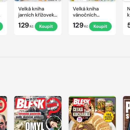
Velká kniha
Velká kniha
N
ek
jarních křížovek
vánočních
k
2026
křížovek 2025
e
129
129
Koupit
Koupit
Kč
Kč