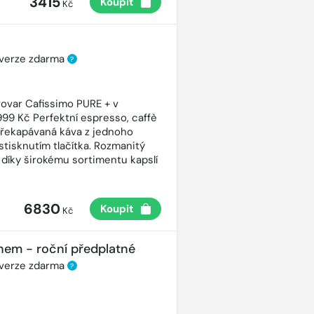
3415
Koupit
Kč
 verze zdarma
?
ovar Cafissimo PURE + v
99 Kč Perfektní espresso, caffè
řekapávaná káva z jednoho
stisknutím tlačítka. Rozmanitý
 díky širokému sortimentu kapslí
6830
Koupit
Kč
nem - roční předplatné
 verze zdarma
?