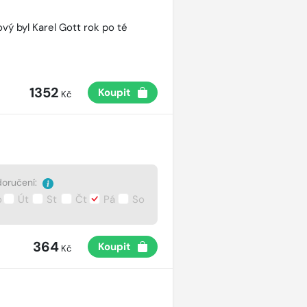
vý byl Karel Gott rok po té
1352
Koupit
Kč
oručení:
o
Út
St
Čt
Pá
So
364
Koupit
Kč