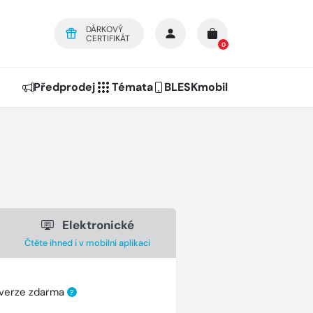
DÁRKOVÝ
CERTIFIKÁT
0
Předprodej
Témata
BLESKmobil
Elektronické
Čtěte ihned i v mobilní aplikaci
 verze zdarma
?