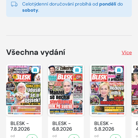
Celotýdenní doručování probíhá od
pondělí
do
soboty
.
Všechna vydání
Více
BLESK -
BLESK -
BLESK -
7.8.2026
6.8.2026
5.8.2026
od
od
od