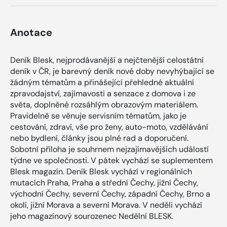
Anotace
Deník Blesk, nejprodávanější a nejčtenější celostátní
deník v ČR, je barevný deník nové doby nevyhýbající se
žádným tématům a přinášející přehledné aktuální
zpravodajství, zajímavosti a senzace z domova i ze
světa, doplněné rozsáhlým obrazovým materiálem.
Pravidelně se věnuje servisním tématům, jako je
cestování, zdraví, vše pro ženy, auto-moto, vzdělávání
nebo bydlení, články jsou plné rad a doporučení.
Sobotní příloha je souhrnem nejzajímavějších událostí
týdne ve společnosti. V pátek vychází se suplementem
Blesk magazín. Deník Blesk vychází v regionálních
mutacích Praha, Praha a střední Čechy, jižní Čechy,
východní Čechy, severní Čechy, západní Čechy, Brno a
okolí, jižní Morava a severní Morava. V neděli vychází
jeho magazínový sourozenec Nedělní BLESK.