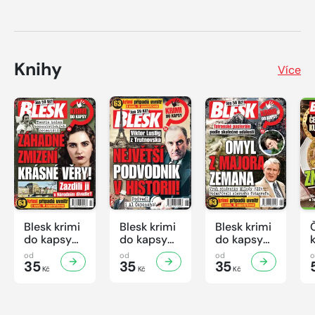
Knihy
Více
Blesk krimi
Blesk krimi
Blesk krimi
do kapsy
do kapsy
do kapsy
č.7/2026
č.6/2026
č.5/2026
od
od
od
35
35
35
Kč
Kč
Kč