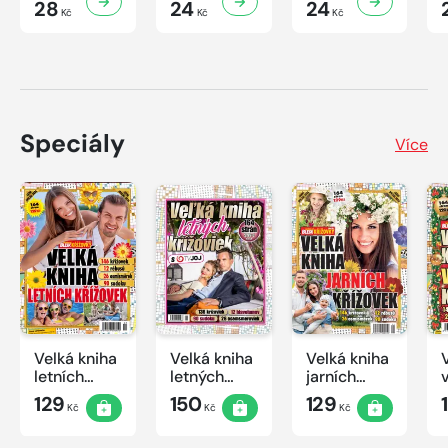
28
24
24
Kč
Kč
Kč
Speciály
Více
Velká kniha
Velká kniha
Velká kniha
letních
letných
jarních
křížovek
krížoviek s
křížovek
129
150
129
Kč
Kč
Kč
2026
TV JOJ
2026
2026