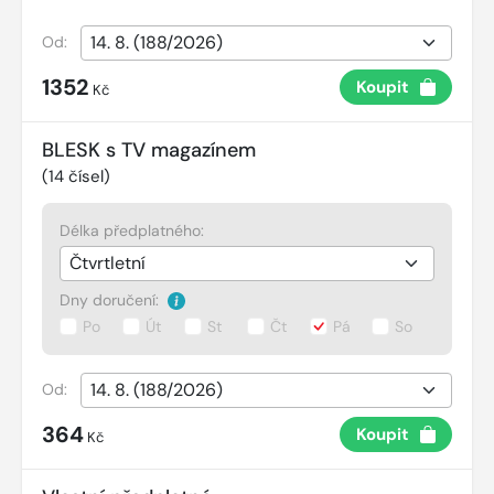
Od:
1352
Koupit
Kč
BLESK s TV magazínem
(
14
čísel)
Délka předplatného:
Dny doručení:
Po
Út
St
Čt
Pá
So
Od:
364
Koupit
Kč