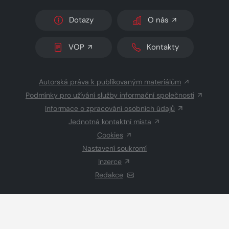
Dotazy
O nás
VOP
Kontakty
Autorská práva k publikovaným materiálům
Podmínky pro užívání služby informační společnosti
Informace o zpracování osobních údajů
Jednotná kontaktní místa
Cookies
Nastavení soukromí
Inzerce
Redakce
© 2026 Copyright
CZECH NEWS CENTER a.s.
a dodavatelé
obsahu