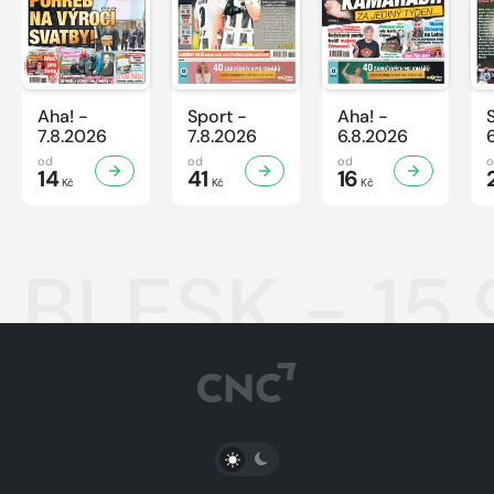
Aha! -
Sport -
Aha! -
7.8.2026
7.8.2026
6.8.2026
od
od
od
14
41
16
Kč
Kč
Kč
BLESK - 15.
PŘEPNOUT SVĚTLÝ/TMAVÝ REŽIM