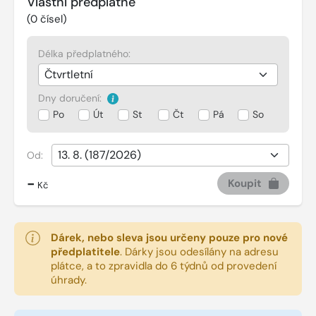
Vlastní předplatné
(
0
čísel)
Délka předplatného:
Dny doručení:
Po
Út
St
Čt
Pá
So
Od:
-
Koupit
Kč
Dárek, nebo sleva jsou určeny pouze pro nové
předplatitele
.
Dárky jsou odesílány na adresu
plátce, a to zpravidla do 6 týdnů od provedení
úhrady.