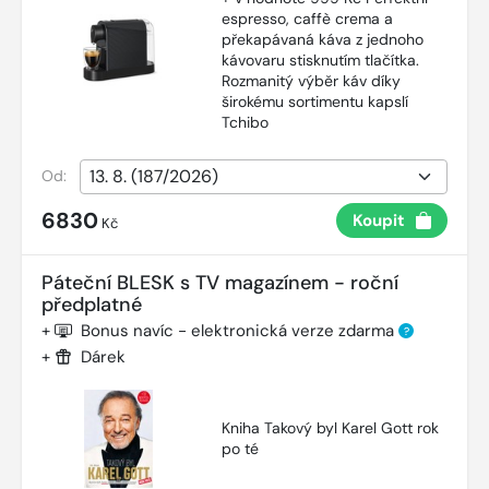
espresso, caffè crema a
překapávaná káva z jednoho
kávovaru stisknutím tlačítka.
Rozmanitý výběr káv díky
širokému sortimentu kapslí
Tchibo
Od:
6830
Koupit
Kč
Páteční BLESK s TV magazínem - roční
předplatné
+
Bonus navíc - elektronická verze zdarma
?
+
Dárek
Kniha Takový byl Karel Gott rok
po té