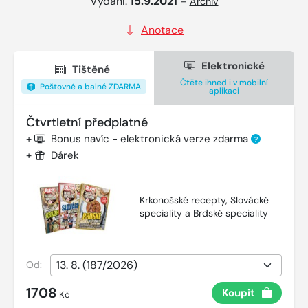
Vydání:
15.9.2021
–
Archiv
Anotace
Elektronické
Tištěné
Čtěte ihned i v mobilní
Poštovné a balné ZDARMA
aplikaci
Čtvrtletní předplatné
+
Bonus navíc - elektronická verze zdarma
?
+
Dárek
Krkonošské recepty, Slovácké
speciality a Brdské speciality
Od:
1708
Koupit
Kč