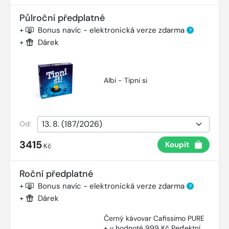
Půlroční předplatné
+
Bonus navíc - elektronická verze zdarma
?
+
Dárek
Albi - Tipni si
Od:
3415
Koupit
Kč
Roční předplatné
+
Bonus navíc - elektronická verze zdarma
?
+
Dárek
Černý kávovar Cafissimo PURE
+ v hodnotě 999 Kč Perfektní