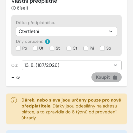
Vlastní předplatné
(
0
čísel)
Délka předplatného:
Dny doručení:
Po
Út
St
Čt
Pá
So
Od:
-
Koupit
Kč
Dárek, nebo sleva jsou určeny pouze pro nové
předplatitele
.
Dárky jsou odesílány na adresu
plátce, a to zpravidla do 6 týdnů od provedení
úhrady.