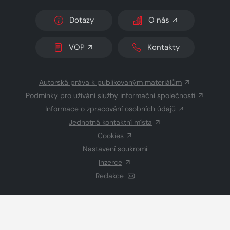
Dotazy
O nás
VOP
Kontakty
Autorská práva k publikovaným materiálům
Podmínky pro užívání služby informační společnosti
Informace o zpracování osobních údajů
Jednotná kontaktní místa
Cookies
Nastavení soukromí
Inzerce
Redakce
© 2026 Copyright
CZECH NEWS CENTER a.s.
a dodavatelé
obsahu