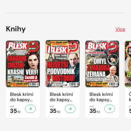
Knihy
Více
Blesk krimi
Blesk krimi
Blesk krimi
do kapsy
do kapsy
do kapsy
č.7/2026
č.6/2026
č.5/2026
od
od
od
35
35
35
Kč
Kč
Kč