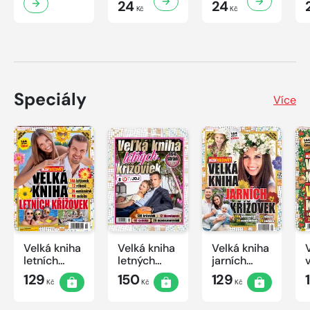
24
24
Kč
Kč
Speciály
Více
Velká kniha
Velká kniha
Velká kniha
letních
letných
jarních
křížovek
krížoviek s
křížovek
129
150
129
Kč
Kč
Kč
2026
TV JOJ
2026
2026