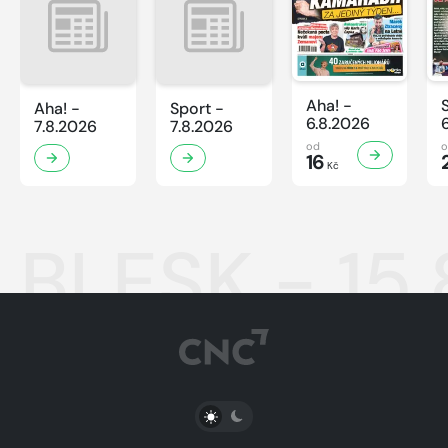
Aha! -
Aha! -
Sport -
6.8.2026
7.8.2026
7.8.2026
od
16
Kč
BLESK - 15
PŘEPNOUT SVĚTLÝ/TMAVÝ REŽIM