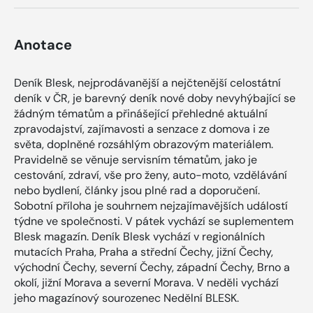
Anotace
Deník Blesk, nejprodávanější a nejčtenější celostátní
deník v ČR, je barevný deník nové doby nevyhýbající se
žádným tématům a přinášející přehledné aktuální
zpravodajství, zajímavosti a senzace z domova i ze
světa, doplněné rozsáhlým obrazovým materiálem.
Pravidelně se věnuje servisním tématům, jako je
cestování, zdraví, vše pro ženy, auto-moto, vzdělávání
nebo bydlení, články jsou plné rad a doporučení.
Sobotní příloha je souhrnem nejzajímavějších událostí
týdne ve společnosti. V pátek vychází se suplementem
Blesk magazín. Deník Blesk vychází v regionálních
mutacích Praha, Praha a střední Čechy, jižní Čechy,
východní Čechy, severní Čechy, západní Čechy, Brno a
okolí, jižní Morava a severní Morava. V neděli vychází
jeho magazínový sourozenec Nedělní BLESK.