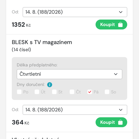
Od:
1352
Koupit
Kč
BLESK s TV magazínem
(
14
čísel)
Délka předplatného:
Dny doručení:
Po
Út
St
Čt
Pá
So
Od:
364
Koupit
Kč