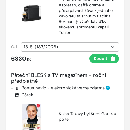
espresso, caffè crema a
překapávaná káva z jednoho
kávovaru stisknutím tlačítka.
Rozmanitý výběr káv díky
širokému sortimentu kapslí
Tchibo
Od:
6830
Koupit
Kč
Páteční BLESK s TV magazínem - roční
předplatné
+
Bonus navíc - elektronická verze zdarma
?
+
Dárek
Kniha Takový byl Karel Gott rok
po té