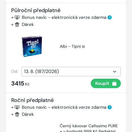
Půlroční předplatné
+
Bonus navíc - elektronická verze zdarma
?
+
Dárek
Albi - Tipni si
Od:
3415
Koupit
Kč
Roční předplatné
+
Bonus navíc - elektronická verze zdarma
?
+
Dárek
Černý kávovar Cafissimo PURE
+ v hodnotě 999 Kč Perfektní