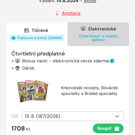
Vydání:
15.8.2024
–
Archiv
Anotace
Elektronické
Tištěné
Čtěte ihned i v mobilní
Poštovné a balné ZDARMA
aplikaci
Čtvrtletní předplatné
+
Bonus navíc - elektronická verze zdarma
?
+
Dárek
Krkonošské recepty, Slovácké
speciality a Brdské speciality
Od:
1708
Koupit
Kč