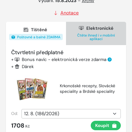
Vydání:
15.8.2023
–
Archiv
Anotace
Elektronické
Tištěné
Čtěte ihned i v mobilní
Poštovné a balné ZDARMA
aplikaci
Čtvrtletní předplatné
+
Bonus navíc - elektronická verze zdarma
?
+
Dárek
Krkonošské recepty, Slovácké
speciality a Brdské speciality
Od:
1708
Koupit
Kč