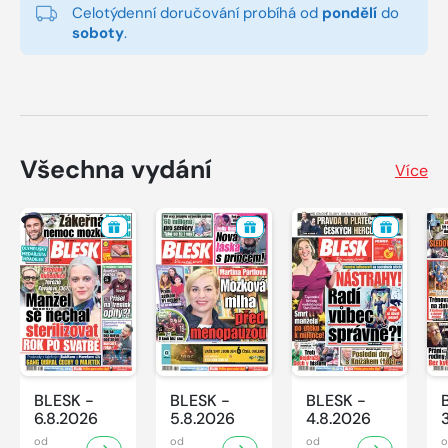
Celotýdenní doručování probíhá od
pondělí
do
soboty
.
Všechna vydání
Více
BLESK -
BLESK -
BLESK -
6.8.2026
5.8.2026
4.8.2026
od
od
od