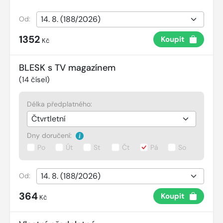
Od:
1352
Koupit
Kč
BLESK s TV magazínem
(
14
čísel)
Délka předplatného:
Dny doručení:
Po
Út
St
Čt
Pá
So
Od:
364
Koupit
Kč