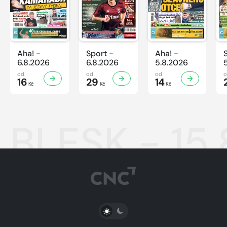
Aha! -
Sport -
Aha! -
6.8.2026
6.8.2026
5.8.2026
od
od
od
16
29
14
Kč
Kč
Kč
BLESK - 15
PŘEPNOUT SVĚTLÝ/TMAVÝ REŽIM