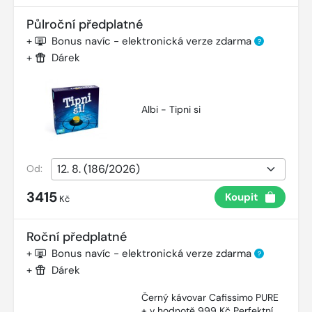
Půlroční předplatné
+
Bonus navíc - elektronická verze zdarma
?
+
Dárek
Albi - Tipni si
Od:
3415
Koupit
Kč
Roční předplatné
+
Bonus navíc - elektronická verze zdarma
?
+
Dárek
Černý kávovar Cafissimo PURE
+ v hodnotě 999 Kč Perfektní