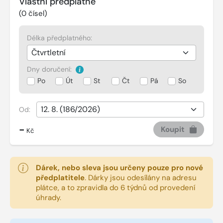
Vlastní předplatné
(
0
čísel)
Délka předplatného:
Dny doručení:
Po
Út
St
Čt
Pá
So
Od:
-
Koupit
Kč
Dárek, nebo sleva jsou určeny pouze pro nové
předplatitele
.
Dárky jsou odesílány na adresu
plátce, a to zpravidla do 6 týdnů od provedení
úhrady.