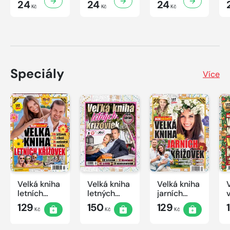
24
24
24
Kč
Kč
Kč
Speciály
Více
Velká kniha
Velká kniha
Velká kniha
letních
letných
jarních
křížovek
krížoviek s
křížovek
129
150
129
Kč
Kč
Kč
2026
TV JOJ
2026
2026