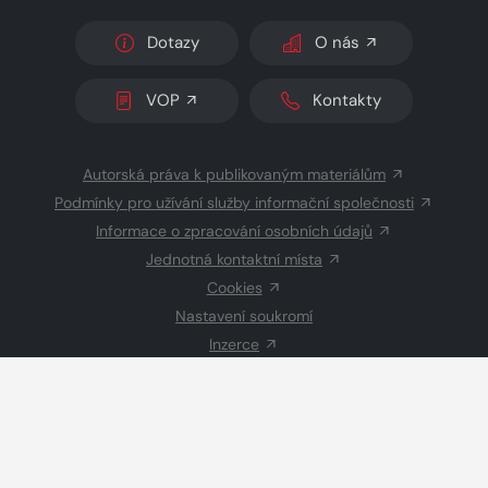
Dotazy
O nás
VOP
Kontakty
Autorská práva k publikovaným materiálům
Podmínky pro užívání služby informační společnosti
Informace o zpracování osobních údajů
Jednotná kontaktní místa
Cookies
Nastavení soukromí
Inzerce
Redakce
© 2026 Copyright
CZECH NEWS CENTER a.s.
a dodavatelé
obsahu