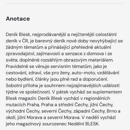
Anotace
Deník Blesk, nejprodávanější a nejčtenější celostátní
deník v ČR, je barevný deník nové doby nevyhýbající se
žádným tématům a přinášející přehledné aktuální
zpravodajství, zajímavosti a senzace z domova i ze
světa, doplněné rozsáhlým obrazovým materiálem.
Pravidelně se věnuje servisním tématům, jako je
cestování, zdraví, vše pro ženy, auto-moto, vzdělávání
nebo bydlení, články jsou plné rad a doporučení.
Sobotní příloha je souhrnem nejzajímavějších událostí
týdne ve společnosti. V pátek vychází se suplementem
Blesk magazín. Deník Blesk vychází v regionálních
mutacích Praha, Praha a střední Čechy, jižní Čechy,
východní Čechy, severní Čechy, západní Čechy, Brno a
okolí, jižní Morava a severní Morava. V neděli vychází
jeho magazínový sourozenec Nedělní BLESK.