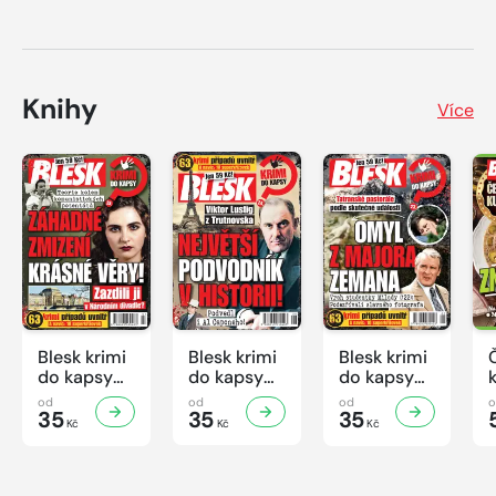
Knihy
Více
Blesk krimi
Blesk krimi
Blesk krimi
do kapsy
do kapsy
do kapsy
č.7/2026
č.6/2026
č.5/2026
od
od
od
35
35
35
Kč
Kč
Kč