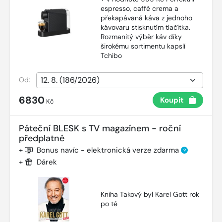
espresso, caffè crema a
překapávaná káva z jednoho
kávovaru stisknutím tlačítka.
Rozmanitý výběr káv díky
širokému sortimentu kapslí
Tchibo
Od:
6830
Koupit
Kč
Páteční BLESK s TV magazínem - roční
předplatné
+
Bonus navíc - elektronická verze zdarma
?
+
Dárek
Kniha Takový byl Karel Gott rok
po té