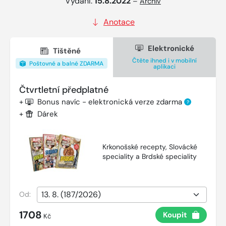
Vydání:
15.8.2022
–
Archiv
Anotace
Elektronické
Tištěné
Čtěte ihned i v mobilní
Poštovné a balné ZDARMA
aplikaci
Čtvrtletní předplatné
+
Bonus navíc - elektronická verze zdarma
?
+
Dárek
Krkonošské recepty, Slovácké
speciality a Brdské speciality
Od:
1708
Koupit
Kč