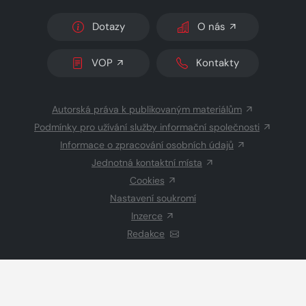
Dotazy
O nás
VOP
Kontakty
Autorská práva k publikovaným materiálům
Podmínky pro užívání služby informační společnosti
Informace o zpracování osobních údajů
Jednotná kontaktní místa
Cookies
Nastavení soukromí
Inzerce
Redakce
© 2026 Copyright
CZECH NEWS CENTER a.s.
a dodavatelé
obsahu