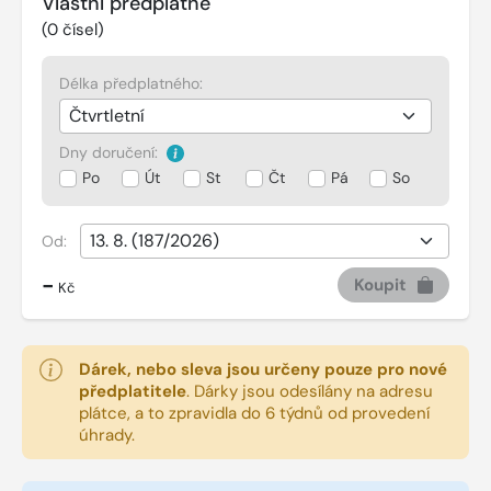
Vlastní předplatné
(
0
čísel)
Délka předplatného:
Dny doručení:
Po
Út
St
Čt
Pá
So
Od:
-
Koupit
Kč
Dárek, nebo sleva jsou určeny pouze pro nové
předplatitele
.
Dárky jsou odesílány na adresu
plátce, a to zpravidla do 6 týdnů od provedení
úhrady.