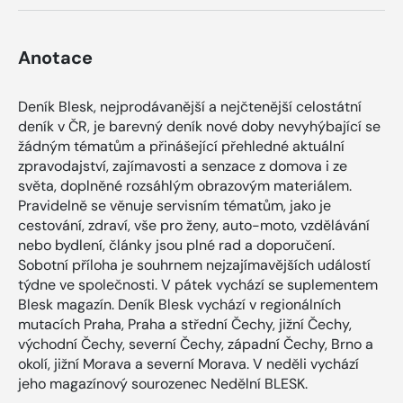
Anotace
Deník Blesk, nejprodávanější a nejčtenější celostátní
deník v ČR, je barevný deník nové doby nevyhýbající se
žádným tématům a přinášející přehledné aktuální
zpravodajství, zajímavosti a senzace z domova i ze
světa, doplněné rozsáhlým obrazovým materiálem.
Pravidelně se věnuje servisním tématům, jako je
cestování, zdraví, vše pro ženy, auto-moto, vzdělávání
nebo bydlení, články jsou plné rad a doporučení.
Sobotní příloha je souhrnem nejzajímavějších událostí
týdne ve společnosti. V pátek vychází se suplementem
Blesk magazín. Deník Blesk vychází v regionálních
mutacích Praha, Praha a střední Čechy, jižní Čechy,
východní Čechy, severní Čechy, západní Čechy, Brno a
okolí, jižní Morava a severní Morava. V neděli vychází
jeho magazínový sourozenec Nedělní BLESK.