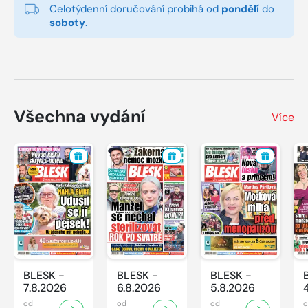
Celotýdenní doručování probíhá od
pondělí
do
soboty
.
Všechna vydání
Více
BLESK -
BLESK -
BLESK -
7.8.2026
6.8.2026
5.8.2026
od
od
od