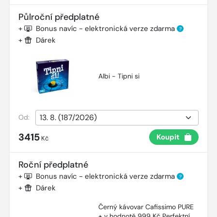
Půlroční předplatné
+
Bonus navíc - elektronická verze zdarma
?
+
Dárek
Albi - Tipni si
Od:
3415
Koupit
Kč
Roční předplatné
+
Bonus navíc - elektronická verze zdarma
?
+
Dárek
Černý kávovar Cafissimo PURE
+ v hodnotě 999 Kč Perfektní