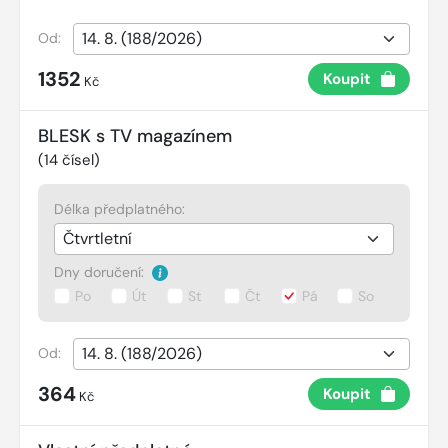
Od:
1352
Koupit
Kč
BLESK s TV magazínem
(
14
čísel)
Délka předplatného:
Dny doručení:
Po
Út
St
Čt
Pá
So
Od:
364
Koupit
Kč