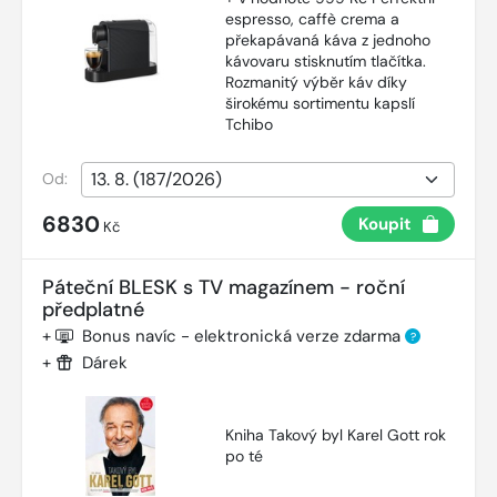
espresso, caffè crema a
překapávaná káva z jednoho
kávovaru stisknutím tlačítka.
Rozmanitý výběr káv díky
širokému sortimentu kapslí
Tchibo
Od:
6830
Koupit
Kč
Páteční BLESK s TV magazínem - roční
předplatné
+
Bonus navíc - elektronická verze zdarma
?
+
Dárek
Kniha Takový byl Karel Gott rok
po té