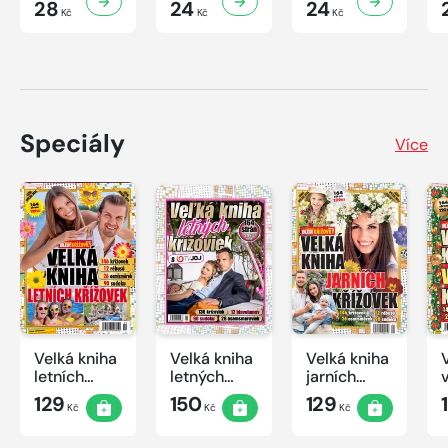
28
24
24
Kč
Kč
Kč
Speciály
Více
Velká kniha
Velká kniha
Velká kniha
letních
letných
jarních
křížovek
krížoviek s
křížovek
129
150
129
Kč
Kč
Kč
2026
TV JOJ
2026
2026