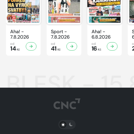
Aha! -
Sport -
Aha! -
7.8.2026
7.8.2026
6.8.2026
od
od
od
14
41
16
Kč
Kč
Kč
BLESK - 15
PŘEPNOUT SVĚTLÝ/TMAVÝ REŽIM