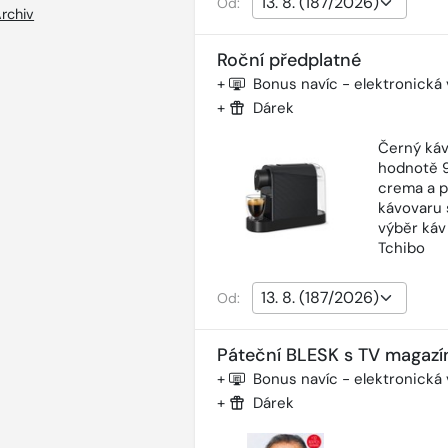
Od:
rchiv
Roční předplatné
+
Bonus navíc - elektronická
+
Dárek
Černý káv
hodnotě 9
crema a p
kávovaru 
výběr káv
Tchibo
Od:
Páteční BLESK s TV magazí
+
Bonus navíc - elektronická
+
Dárek