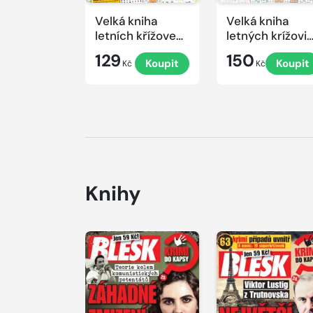
Velká kniha
Velká kniha
letních křížovek
letných krížovi
2026
s TV JOJ 2026
129
150
Koupit
Koupit
Kč
Kč
Knihy