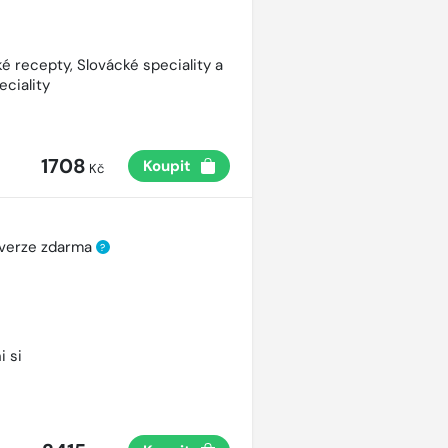
é recepty, Slovácké speciality a
eciality
1708
Koupit
Kč
 verze zdarma
?
i si