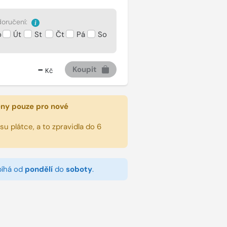
oručení:
o
Út
St
Čt
Pá
So
-
Koupit
Kč
eny pouze pro nové
u plátce, a to zpravidla do 6
bíhá od
pondělí
do
soboty
.