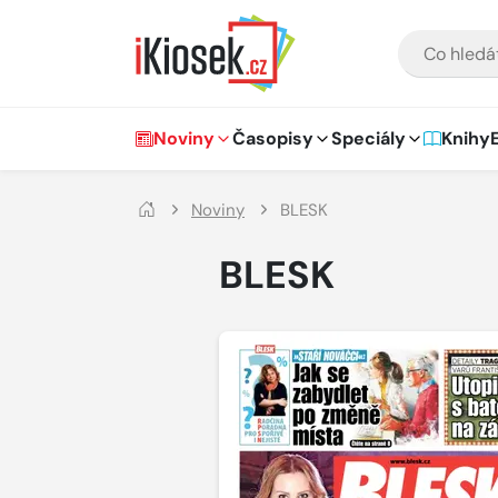
Přejít na hlavní obsah
VYHLEDÁVÁNÍ
Hlavní navigace
Noviny
Časopisy
Speciály
Knihy
Noviny
BLESK
BLESK