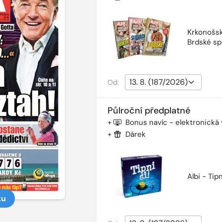
Krkonošsk
Brdské sp
Od:
Půlroční předplatné
+
Bonus navíc - elektronická
+
Dárek
Albi - Tipn
ku