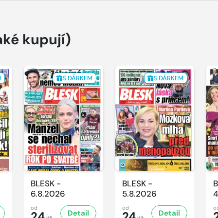
aké kupují)
M
S DÁRKEM
S DÁRKEM
BLESK -
BLESK -
B
6.8.2026
5.8.2026
4
od
od
o
Detail
Detail
24
24