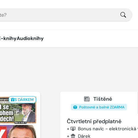
E-knihy
Audioknihy
Tištěné
S DÁRKEM
Poštovné a balné ZDARMA
Čtvrtletní předplatné
+
Bonus navíc - elektronická
+
Dárek