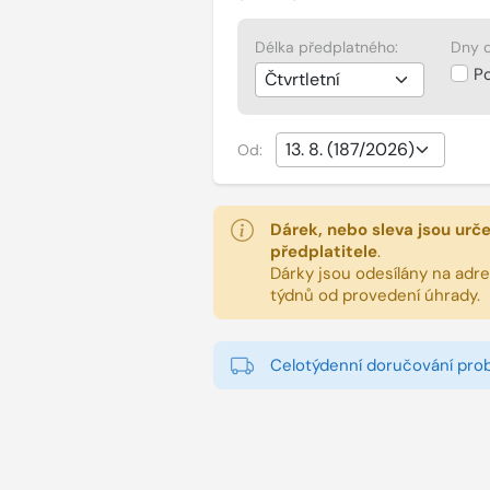
Délka předplatného:
Dny d
P
Od:
Dárek, nebo sleva jsou urč
předplatitele
.
Dárky jsou odesílány na adres
týdnů od provedení úhrady.
Celotýdenní doručování pro