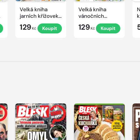
Velká kniha
Velká kniha
N
ek
jarních křížovek
vánočních
k
2026
křížovek 2025
e
129
129
Koupit
Koupit
Kč
Kč