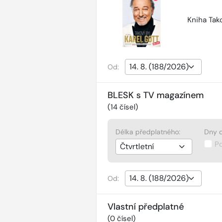
Kniha Tako
Od:
BLESK s TV magazínem
(
14
čísel)
Délka předplatného:
Dny d
P
Od:
Vlastní předplatné
(
0
čísel)