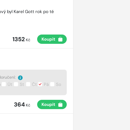
vý byl Karel Gott rok po té
1352
Koupit
Kč
oručení:
o
Út
St
Čt
Pá
So
364
Koupit
Kč