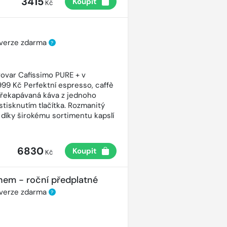
3415
Koupit
Kč
 verze zdarma
?
ovar Cafissimo PURE + v
99 Kč Perfektní espresso, caffè
řekapávaná káva z jednoho
stisknutím tlačítka. Rozmanitý
 díky širokému sortimentu kapslí
6830
Koupit
Kč
nem - roční předplatné
 verze zdarma
?