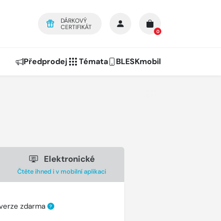
DÁRKOVÝ
CERTIFIKÁT
0
Předprodej
Témata
BLESKmobil
Elektronické
Čtěte ihned i v mobilní aplikaci
 verze zdarma
?