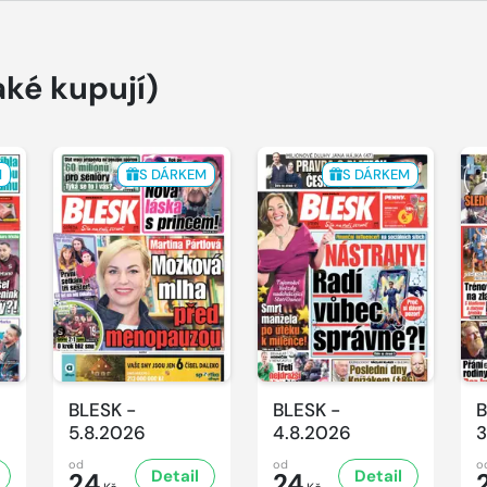
aké kupují)
M
S DÁRKEM
S DÁRKEM
BLESK -
BLESK -
B
5.8.2026
4.8.2026
3
od
od
o
Detail
Detail
24
24