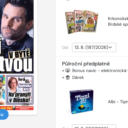
Krkonošsk
Brdské sp
Od:
Půlroční předplatné
+
Bonus navíc - elektronická
+
Dárek
Albi - Tipn
ku