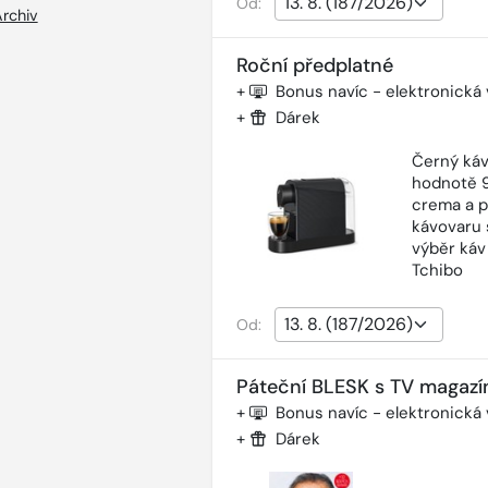
Od:
rchiv
Roční předplatné
+
Bonus navíc - elektronická
+
Dárek
Černý káv
hodnotě 9
crema a p
kávovaru 
výběr káv
Tchibo
Od:
Páteční BLESK s TV magazí
+
Bonus navíc - elektronická
+
Dárek