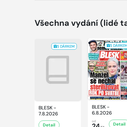
Všechna vydání
(lidé t
S DÁRKE
S DÁRKEM
BLESK -
BLESK -
6.8.2026
7.8.2026
od
Detail
24
Detail