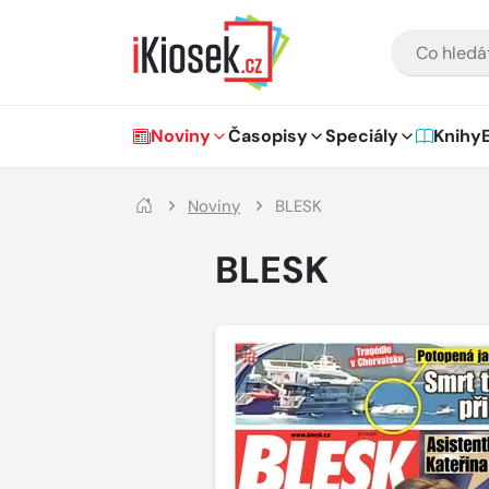
Přejít na hlavní obsah
VYHLEDÁVÁNÍ
Hlavní navigace
Noviny
Časopisy
Speciály
Knihy
Noviny
BLESK
BLESK