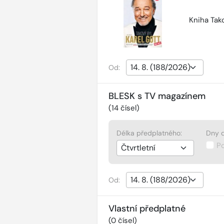
Kniha Tako
Od:
BLESK s TV magazínem
(
14
čísel)
Délka předplatného:
Dny d
P
Od:
Vlastní předplatné
(
0
čísel)