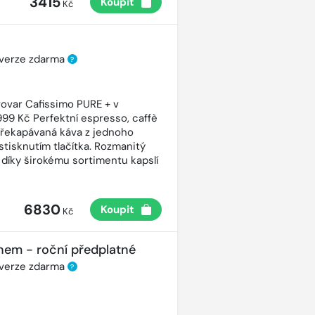
3415
Koupit
Kč
 verze zdarma
?
ovar Cafissimo PURE + v
99 Kč Perfektní espresso, caffè
řekapávaná káva z jednoho
stisknutím tlačítka. Rozmanitý
 díky širokému sortimentu kapslí
6830
Koupit
Kč
nem - roční předplatné
 verze zdarma
?