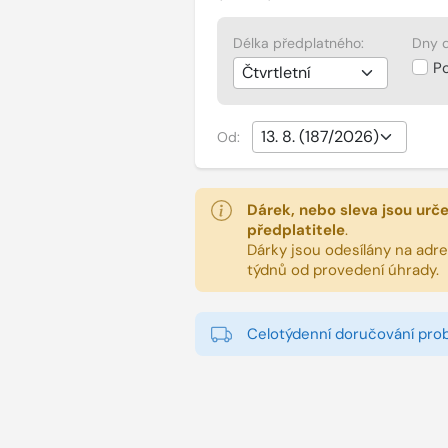
Délka předplatného:
Dny d
P
Od:
Dárek, nebo sleva jsou urč
předplatitele
.
Dárky jsou odesílány na adres
týdnů od provedení úhrady.
Celotýdenní doručování pro