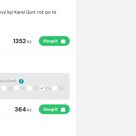
vý byl Karel Gott rok po té
1352
Koupit
Kč
oručení:
o
Út
St
Čt
Pá
So
364
Koupit
Kč