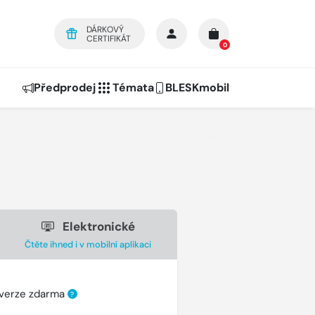
DÁRKOVÝ
CERTIFIKÁT
0
Předprodej
Témata
BLESKmobil
Elektronické
Čtěte ihned i v mobilní aplikaci
 verze zdarma
?