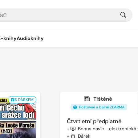
E-knihy
Audioknihy
Tištěné
S DÁRKEM
Poštovné a balné ZDARMA
Čtvrtletní předplatné
+
Bonus navíc - elektronická
+
Dárek