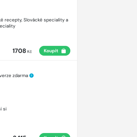
é recepty, Slovácké speciality a
eciality
1708
Koupit
Kč
 verze zdarma
?
i si