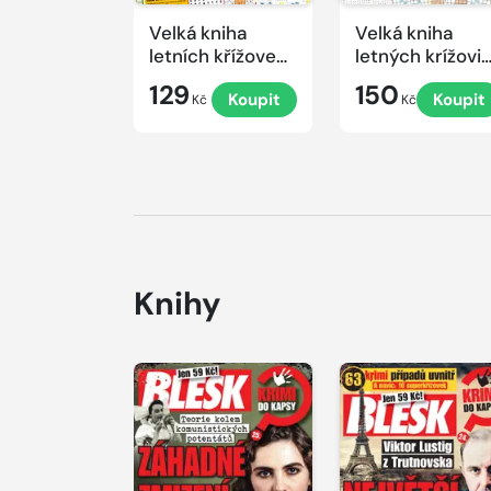
Velká kniha
Velká kniha
letních křížovek
letných krížovi
2026
s TV JOJ 2026
129
150
Koupit
Koupit
Kč
Kč
Knihy