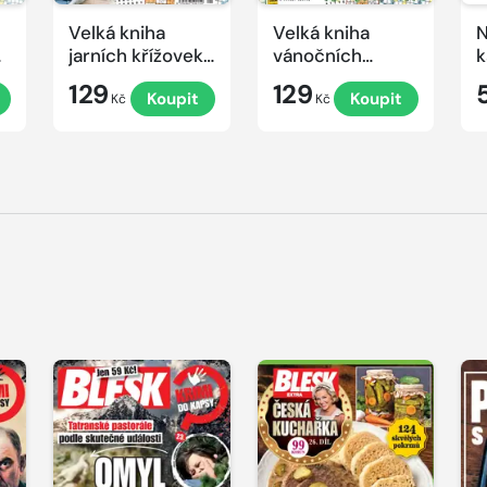
Velká kniha
Velká kniha
N
ek
jarních křížovek
vánočních
k
2026
křížovek 2025
e
129
129
Koupit
Koupit
Kč
Kč