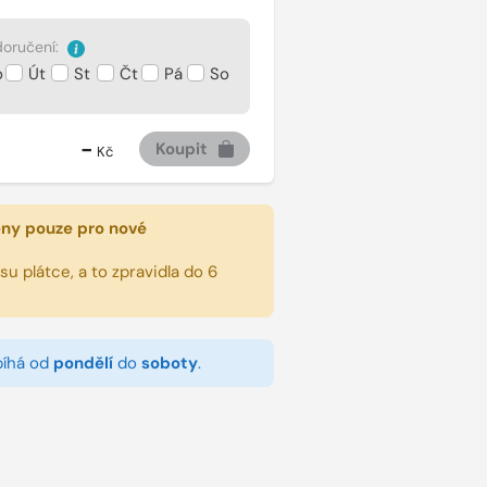
oručení:
o
Út
St
Čt
Pá
So
-
Koupit
Kč
eny pouze pro nové
u plátce, a to zpravidla do 6
bíhá od
pondělí
do
soboty
.