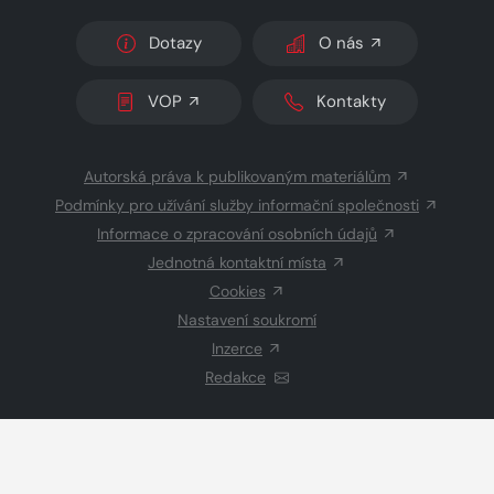
Dotazy
O nás
VOP
Kontakty
Autorská práva k publikovaným materiálům
Podmínky pro užívání služby informační společnosti
Informace o zpracování osobních údajů
Jednotná kontaktní místa
Cookies
Nastavení soukromí
Inzerce
Redakce
© 2026 Copyright
CZECH NEWS CENTER a.s.
a dodavatelé
obsahu