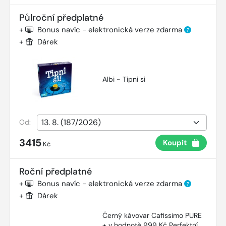
Půlroční předplatné
+
Bonus navíc - elektronická verze zdarma
?
+
Dárek
Albi - Tipni si
Od:
3415
Koupit
Kč
Roční předplatné
+
Bonus navíc - elektronická verze zdarma
?
+
Dárek
Černý kávovar Cafissimo PURE
+ v hodnotě 999 Kč Perfektní