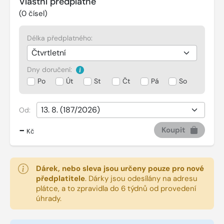
Vlastní předplatné
(
0
čísel)
Délka předplatného:
Dny doručení:
Po
Út
St
Čt
Pá
So
Od:
-
Koupit
Kč
Dárek, nebo sleva jsou určeny pouze pro nové
předplatitele
.
Dárky jsou odesílány na adresu
plátce, a to zpravidla do 6 týdnů od provedení
úhrady.