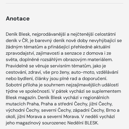
Anotace
Deník Blesk, nejprodávanější a nejčtenější celostátní
deník v ČR, je barevný deník nové doby nevyhýbající se
žádným tématům a přinášející přehledné aktuální
zpravodajství, zajímavosti a senzace z domova i ze
světa, doplněné rozsáhlým obrazovým materiálem.
Pravidelně se věnuje servisním tématům, jako je
cestování, zdraví, vše pro ženy, auto-moto, vzdělávání
nebo bydlení, články jsou plné rad a doporučení.
Sobotní příloha je souhrnem nejzajímavějších událostí
týdne ve společnosti. V pátek vychází se suplementem
Blesk magazín. Deník Blesk vychází v regionálních
mutacích Praha, Praha a střední Čechy, jižní Čechy,
východní Čechy, severní Čechy, západní Čechy, Brno a
okolí, jižní Morava a severní Morava. V neděli vychází
jeho magazínový sourozenec Nedělní BLESK.