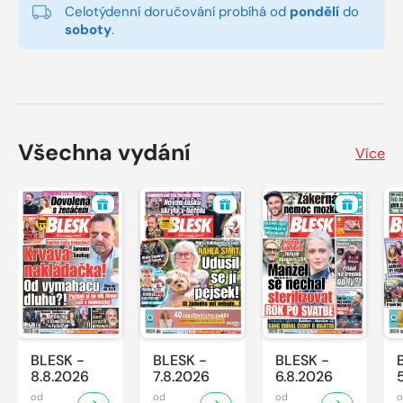
Celotýdenní doručování probíhá od
pondělí
do
soboty
.
Všechna vydání
Více
BLESK -
BLESK -
BLESK -
8.8.2026
7.8.2026
6.8.2026
od
od
od