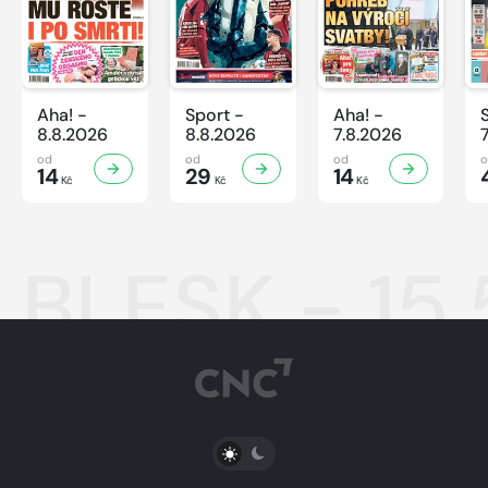
Aha! -
Sport -
Aha! -
8.8.2026
8.8.2026
7.8.2026
od
od
od
14
29
14
Kč
Kč
Kč
BLESK - 15
PŘEPNOUT SVĚTLÝ/TMAVÝ REŽIM