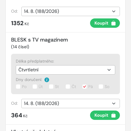
Od:
1352
Koupit
Kč
BLESK s TV magazínem
(
14
čísel)
Délka předplatného:
Dny doručení:
Po
Út
St
Čt
Pá
So
Od:
364
Koupit
Kč