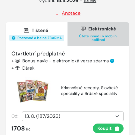
Vydání:
15.5.2026
–
Archiv
Anotace
Elektronické
Tištěné
Čtěte ihned i v mobilní
Poštovné a balné ZDARMA
aplikaci
Čtvrtletní předplatné
+
Bonus navíc - elektronická verze zdarma
?
+
Dárek
Krkonošské recepty, Slovácké
speciality a Brdské speciality
Od:
1708
Koupit
Kč