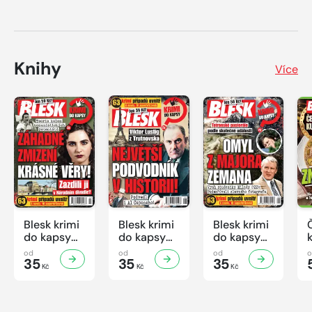
Knihy
Více
Blesk krimi
Blesk krimi
Blesk krimi
do kapsy
do kapsy
do kapsy
č.7/2026
č.6/2026
č.5/2026
od
od
od
35
35
35
Kč
Kč
Kč