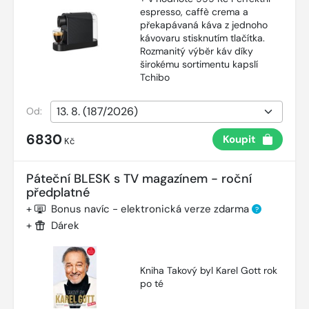
espresso, caffè crema a
překapávaná káva z jednoho
kávovaru stisknutím tlačítka.
Rozmanitý výběr káv díky
širokému sortimentu kapslí
Tchibo
Od:
6830
Koupit
Kč
Páteční BLESK s TV magazínem - roční
předplatné
+
Bonus navíc - elektronická verze zdarma
?
+
Dárek
Kniha Takový byl Karel Gott rok
po té