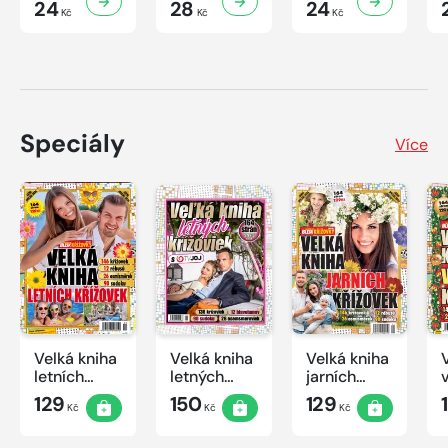
24
28
24
Kč
Kč
Kč
Speciály
Více
Velká kniha
Velká kniha
Velká kniha
letních
letných
jarních
křížovek
krížoviek s
křížovek
129
150
129
Kč
Kč
Kč
2026
TV JOJ
2026
2026