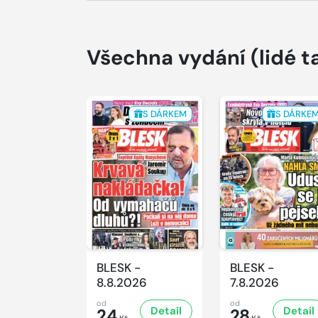
Všechna vydání
(lidé t
S DÁRKEM
S DÁRKE
BLESK -
BLESK -
8.8.2026
7.8.2026
od
od
Detail
Detail
24
28