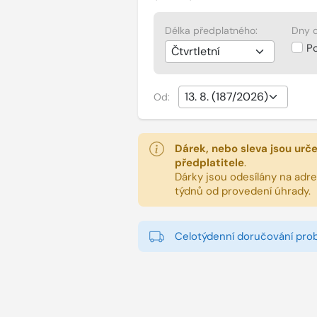
Délka předplatného:
Dny d
P
Od:
Dárek, nebo sleva jsou urč
předplatitele
.
Dárky jsou odesílány na adres
týdnů od provedení úhrady.
Celotýdenní doručování pro