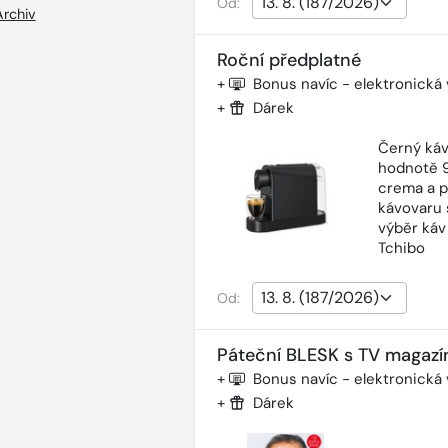
Od:
Archiv
Roční předplatné
+
Bonus navíc - elektronická
+
Dárek
Černý káv
hodnotě 9
crema a p
kávovaru 
výběr káv
Tchibo
Od:
Páteční BLESK s TV magazí
+
Bonus navíc - elektronická
+
Dárek