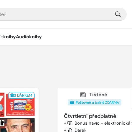
E-knihy
Audioknihy
Tištěné
S DÁRKEM
Poštovné a balné ZDARMA
Čtvrtletní předplatné
+
Bonus navíc - elektronická
+
Dárek