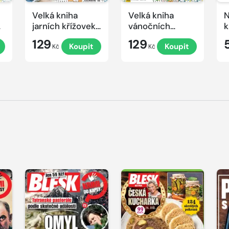
Velká kniha
Velká kniha
N
ek
jarních křížovek
vánočních
k
2026
křížovek 2025
e
129
129
Koupit
Koupit
Kč
Kč