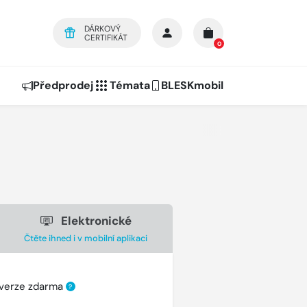
DÁRKOVÝ
CERTIFIKÁT
0
Předprodej
Témata
BLESKmobil
Elektronické
Čtěte ihned i v mobilní aplikaci
 verze zdarma
?