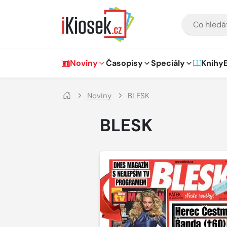
Přejít na hlavní obsah
VYHLEDÁVÁNÍ
Hlavní navigace
Noviny
Časopisy
Speciály
Knihy
Noviny
BLESK
BLESK