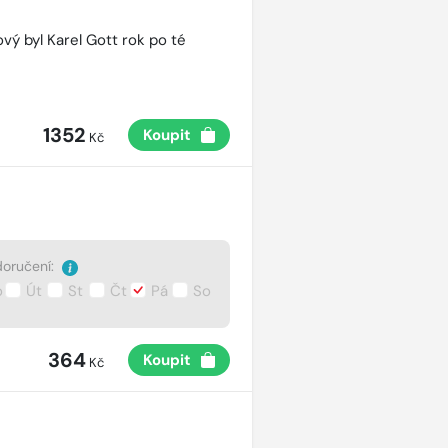
vý byl Karel Gott rok po té
1352
Koupit
Kč
oručení:
o
Út
St
Čt
Pá
So
364
Koupit
Kč