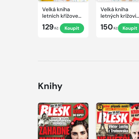
Velká kniha
Velká kniha
letních křížovek
letných krížovi
2026
s TV JOJ 2026
129
150
Koupit
Koupit
Kč
Kč
Knihy