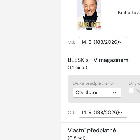
Kniha Tako
Od:
BLESK s TV magazínem
(
14
čísel)
Délka předplatného:
Dny d
P
Od:
Vlastní předplatné
(
0
čísel)