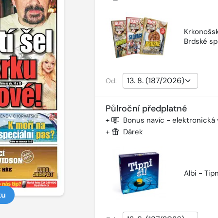
Krkonošsk
Brdské sp
Od:
Půlroční předplatné
+
Bonus navíc - elektronická
+
Dárek
Albi - Tipn
ku