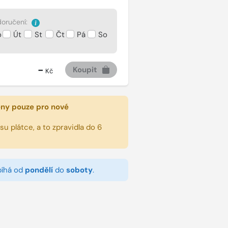
oručení:
o
Út
St
Čt
Pá
So
-
Koupit
Kč
eny pouze pro nové
u plátce, a to zpravidla do 6
bíhá od
pondělí
do
soboty
.