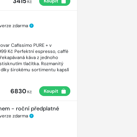
3415
Koupit
Kč
 verze zdarma
?
ovar Cafissimo PURE + v
99 Kč Perfektní espresso, caffè
řekapávaná káva z jednoho
stisknutím tlačítka. Rozmanitý
 díky širokému sortimentu kapslí
6830
Koupit
Kč
nem - roční předplatné
 verze zdarma
?