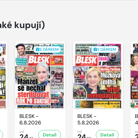
aké kupují)
M
S DÁRKEM
S DÁRKEM
BLESK -
BLESK -
B
6.8.2026
5.8.2026
4
od
od
o
Detail
Detail
24
24