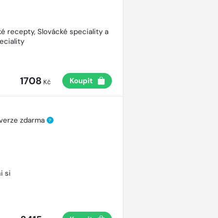
é recepty, Slovácké speciality a
eciality
1708
Koupit
Kč
 verze zdarma
?
i si