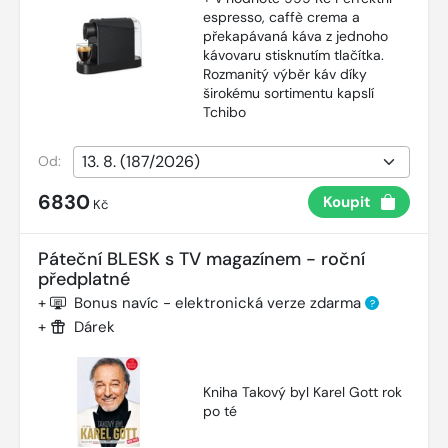
espresso, caffè crema a
překapávaná káva z jednoho
kávovaru stisknutím tlačítka.
Rozmanitý výběr káv díky
širokému sortimentu kapslí
Tchibo
Od:
6830
Koupit
Kč
Páteční BLESK s TV magazínem - roční
předplatné
+
Bonus navíc - elektronická verze zdarma
?
+
Dárek
Kniha Takový byl Karel Gott rok
po té