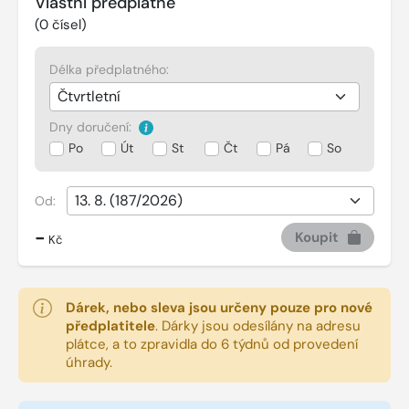
Vlastní předplatné
(
0
čísel)
Délka předplatného:
Dny doručení:
Po
Út
St
Čt
Pá
So
Od:
-
Koupit
Kč
Dárek, nebo sleva jsou určeny pouze pro nové
předplatitele
.
Dárky jsou odesílány na adresu
plátce, a to zpravidla do 6 týdnů od provedení
úhrady.