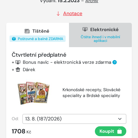
Vydání:
15.2.2023
–
Archiv
Anotace
Elektronické
Tištěné
Čtěte ihned i v mobilní
Poštovné a balné ZDARMA
aplikaci
Čtvrtletní předplatné
+
Bonus navíc - elektronická verze zdarma
?
+
Dárek
Krkonošské recepty, Slovácké
speciality a Brdské speciality
Od:
1708
Koupit
Kč