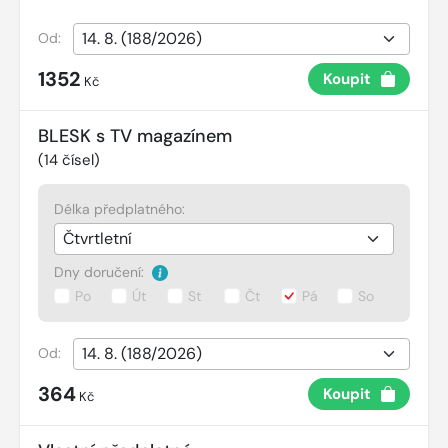
Od:
1352
Koupit
Kč
BLESK s TV magazínem
(
14
čísel)
Délka předplatného:
Dny doručení:
Po
Út
St
Čt
Pá
So
Od:
364
Koupit
Kč