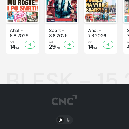
Aha! -
Sport -
Aha! -
8.8.2026
8.8.2026
7.8.2026
od
od
od
14
29
14
Kč
Kč
Kč
BLESK - 15
PŘEPNOUT SVĚTLÝ/TMAVÝ REŽIM