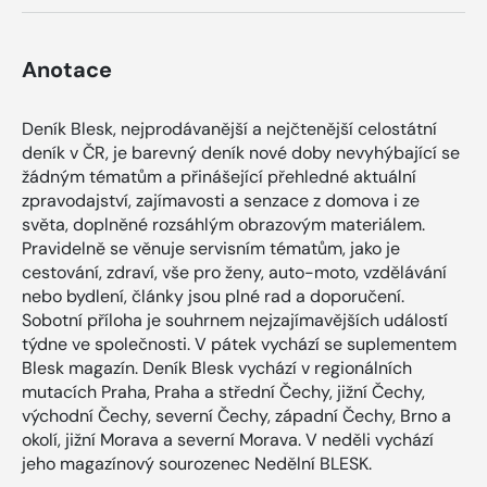
Anotace
Deník Blesk, nejprodávanější a nejčtenější celostátní
deník v ČR, je barevný deník nové doby nevyhýbající se
žádným tématům a přinášející přehledné aktuální
zpravodajství, zajímavosti a senzace z domova i ze
světa, doplněné rozsáhlým obrazovým materiálem.
Pravidelně se věnuje servisním tématům, jako je
cestování, zdraví, vše pro ženy, auto-moto, vzdělávání
nebo bydlení, články jsou plné rad a doporučení.
Sobotní příloha je souhrnem nejzajímavějších událostí
týdne ve společnosti. V pátek vychází se suplementem
Blesk magazín. Deník Blesk vychází v regionálních
mutacích Praha, Praha a střední Čechy, jižní Čechy,
východní Čechy, severní Čechy, západní Čechy, Brno a
okolí, jižní Morava a severní Morava. V neděli vychází
jeho magazínový sourozenec Nedělní BLESK.