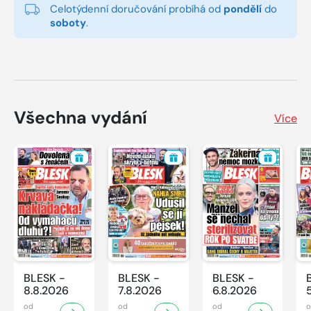
Celotýdenní doručování probíhá od
pondělí
do
soboty
.
Všechna vydání
Více
BLESK -
BLESK -
BLESK -
8.8.2026
7.8.2026
6.8.2026
od
od
od