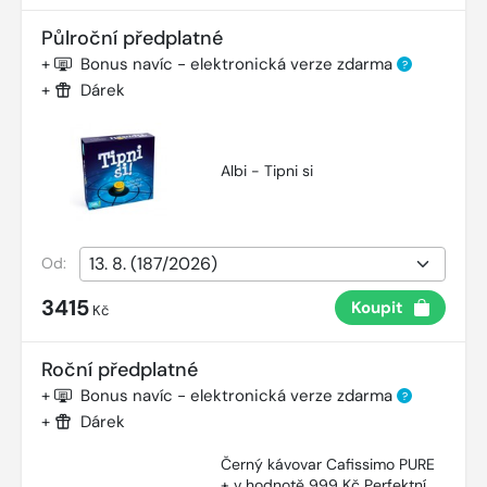
Půlroční předplatné
+
Bonus navíc - elektronická verze zdarma
?
+
Dárek
Albi - Tipni si
Od:
3415
Koupit
Kč
Roční předplatné
+
Bonus navíc - elektronická verze zdarma
?
+
Dárek
Černý kávovar Cafissimo PURE
+ v hodnotě 999 Kč Perfektní