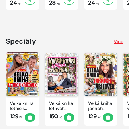
24
28
24
Kč
Kč
Kč
Speciály
Více
Velká kniha
Velká kniha
Velká kniha
letních
letných
jarních
křížovek
krížoviek s
křížovek
129
150
129
Kč
Kč
Kč
2026
TV JOJ
2026
2026