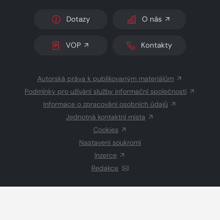
Dotazy
O nás
VOP
Kontakty
Autorská práva k publikovaným materiálům
Podmínky pro užívání služby informační společnosti
Informace o zpracování osobních údajů
Jednotná kontaktní místa
Cookies
Nastavení soukromí
Inzerce
Redakce
© 2026 Copyright
CZECH NEWS CENTER a.s.
a dodavatelé
obsahu