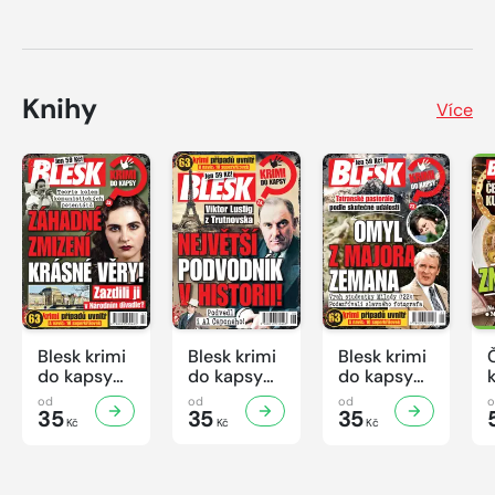
Knihy
Více
Blesk krimi
Blesk krimi
Blesk krimi
do kapsy
do kapsy
do kapsy
č.7/2026
č.6/2026
č.5/2026
od
od
od
35
35
35
Kč
Kč
Kč