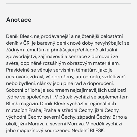
Anotace
Deník Blesk, nejprodávanější a nejčtenější celostátní
deník v ČR, je barevný deník nové doby nevyhýbající se
žádným tématům a přinášející přehledné aktuální
zpravodajství, zajímavosti a senzace z domova i ze
světa, doplněné rozsáhlým obrazovým materiálem.
Pravidelně se věnuje servisním tématům, jako je
cestování, zdraví, vše pro ženy, auto-moto, vzdělávání
nebo bydlení, články jsou plné rad a doporučení.
Sobotní příloha je souhrnem nejzajímavějších událostí
týdne ve společnosti. V pátek vychází se suplementem
Blesk magazín. Deník Blesk vychází v regionálních
mutacích Praha, Praha a střední Čechy, jižní Čechy,
východní Čechy, severní Čechy, západní Čechy, Brno a
okolí, jižní Morava a severní Morava. V neděli vychází
jeho magazínový sourozenec Nedělní BLESK.