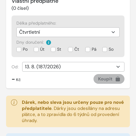
Vlastní předplatné
(
0
čísel)
Délka předplatného:
Dny doručení:
Po
Út
St
Čt
Pá
So
Od:
-
Koupit
Kč
Dárek, nebo sleva jsou určeny pouze pro nové
předplatitele
.
Dárky jsou odesílány na adresu
plátce, a to zpravidla do 6 týdnů od provedení
úhrady.