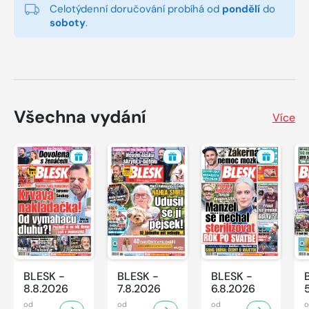
Celotýdenní doručování probíhá od
pondělí
do
soboty
.
Všechna vydání
Více
BLESK -
BLESK -
BLESK -
8.8.2026
7.8.2026
6.8.2026
od
od
od