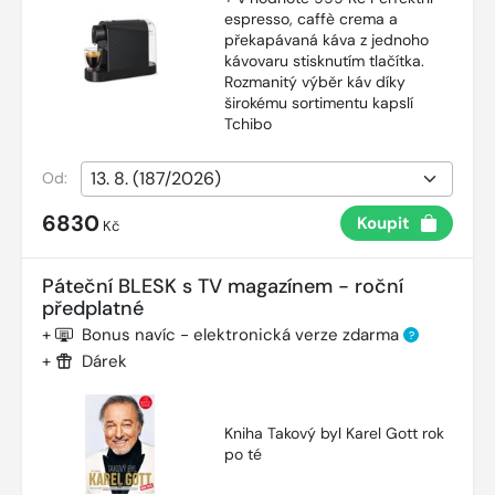
espresso, caffè crema a
překapávaná káva z jednoho
kávovaru stisknutím tlačítka.
Rozmanitý výběr káv díky
širokému sortimentu kapslí
Tchibo
Od:
6830
Koupit
Kč
Páteční BLESK s TV magazínem - roční
předplatné
+
Bonus navíc - elektronická verze zdarma
?
+
Dárek
Kniha Takový byl Karel Gott rok
po té