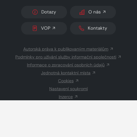
Dotazy
O nás
VOP
Kontakty
Autorská práva k publikovaným materiálům
Podmínky pro užívání služby informační společnosti
Informace o zpracování osobních údajů
Jednotná kontaktní místa
Cookies
Nastavení soukromí
Inzerce
Redakce
© 2026 Copyright
CZECH NEWS CENTER a.s.
a dodavatelé
obsahu