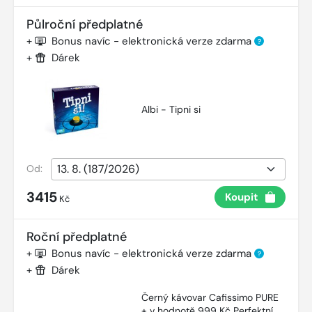
Půlroční předplatné
+
Bonus navíc - elektronická verze zdarma
?
+
Dárek
Albi - Tipni si
Od:
3415
Koupit
Kč
Roční předplatné
+
Bonus navíc - elektronická verze zdarma
?
+
Dárek
Černý kávovar Cafissimo PURE
+ v hodnotě 999 Kč Perfektní