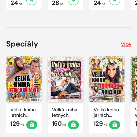
24
28
24
Kč
Kč
Kč
Speciály
Více
Velká kniha
Velká kniha
Velká kniha
letních
letných
jarních
křížovek
krížoviek s
křížovek
129
150
129
Kč
Kč
Kč
2026
TV JOJ
2026
2026