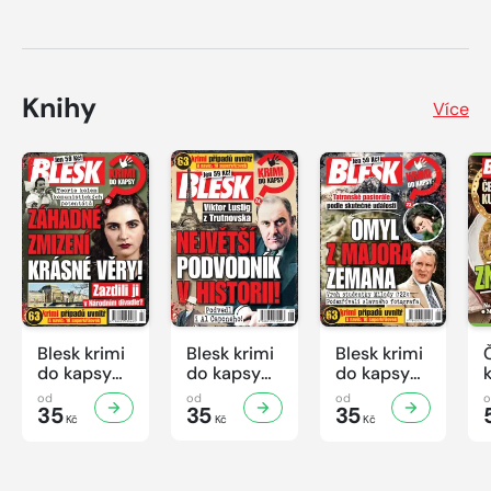
Knihy
Více
Blesk krimi
Blesk krimi
Blesk krimi
do kapsy
do kapsy
do kapsy
č.7/2026
č.6/2026
č.5/2026
od
od
od
35
35
35
Kč
Kč
Kč