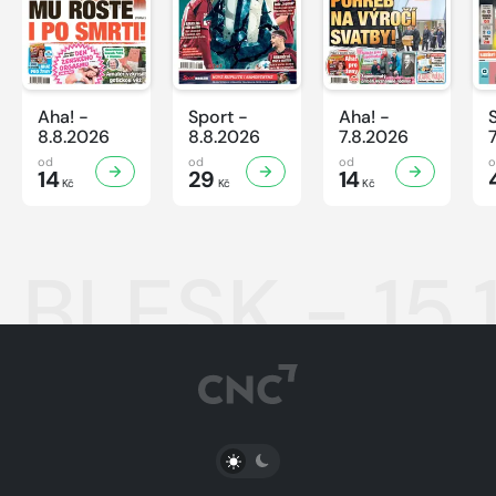
Aha! -
Sport -
Aha! -
8.8.2026
8.8.2026
7.8.2026
od
od
od
14
29
14
Kč
Kč
Kč
BLESK - 15.
PŘEPNOUT SVĚTLÝ/TMAVÝ REŽIM