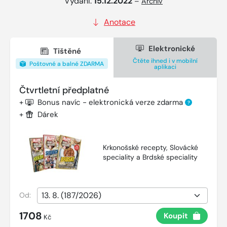
Vydání:
15.12.2022
–
Archiv
Anotace
Elektronické
Tištěné
Čtěte ihned i v mobilní
Poštovné a balné ZDARMA
aplikaci
Čtvrtletní předplatné
+
Bonus navíc - elektronická verze zdarma
?
+
Dárek
Krkonošské recepty, Slovácké
speciality a Brdské speciality
Od:
1708
Koupit
Kč