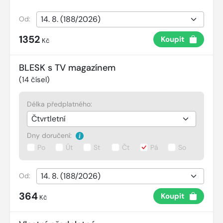
Od:
1352
Koupit
Kč
BLESK s TV magazínem
(
14
čísel)
Délka předplatného:
Dny doručení:
Po
Út
St
Čt
Pá
So
Od:
364
Koupit
Kč