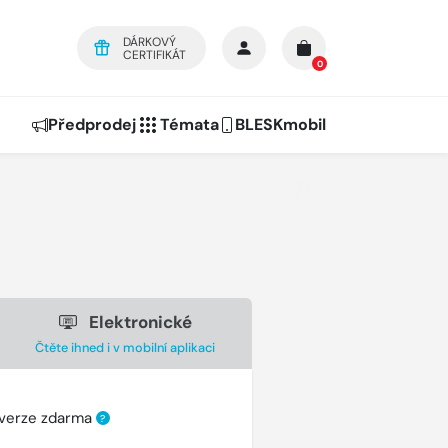
DÁRKOVÝ
CERTIFIKÁT
0
Předprodej
Témata
BLESKmobil
Elektronické
Čtěte ihned i v mobilní aplikaci
 verze zdarma
?