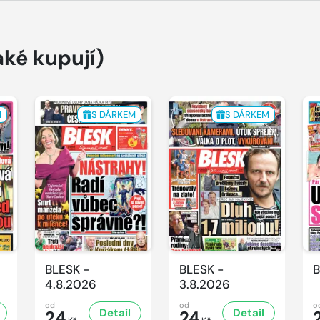
aké kupují)
M
S DÁRKEM
S DÁRKEM
BLESK -
BLESK -
B
4.8.2026
3.8.2026
od
od
o
Detail
Detail
24
24