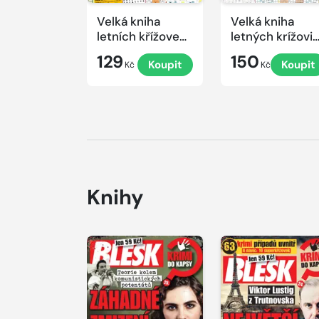
Velká kniha
Velká kniha
letních křížovek
letných krížovi
2026
s TV JOJ 2026
129
150
Koupit
Koupit
Kč
Kč
Knihy