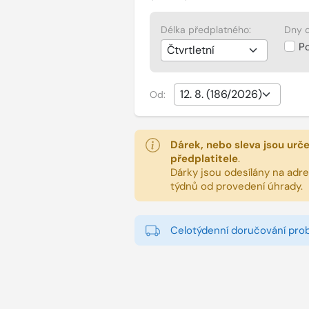
Délka předplatného:
Dny d
P
Od:
Dárek, nebo sleva jsou urč
předplatitele
.
Dárky jsou odesílány na adres
týdnů od provedení úhrady.
Celotýdenní doručování pro