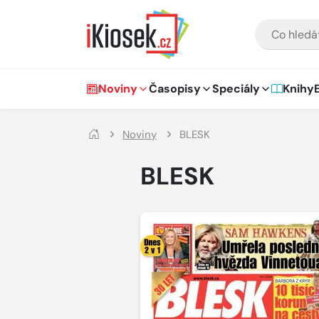
Přejít na hlavní obsah
VYHLEDÁVÁNÍ
Hlavní navigace
Noviny
Časopisy
Speciály
Knihy
Noviny
BLESK
BLESK