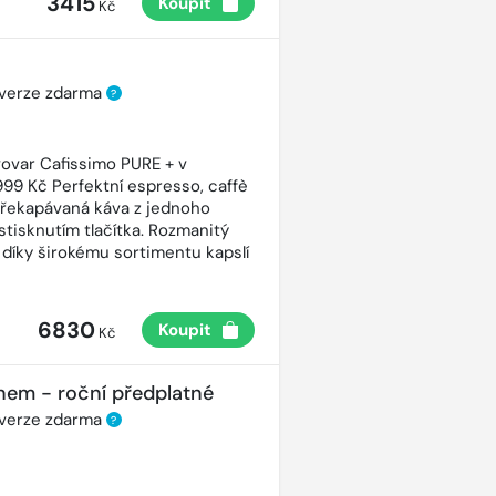
3415
Koupit
Kč
 verze zdarma
?
ovar Cafissimo PURE + v
99 Kč Perfektní espresso, caffè
řekapávaná káva z jednoho
stisknutím tlačítka. Rozmanitý
 díky širokému sortimentu kapslí
6830
Koupit
Kč
nem - roční předplatné
 verze zdarma
?