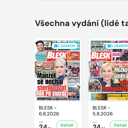
Všechna vydání
(lidé t
S DÁRKEM
S DÁRKE
BLESK -
BLESK -
6.8.2026
5.8.2026
od
od
Detail
Detail
24
24