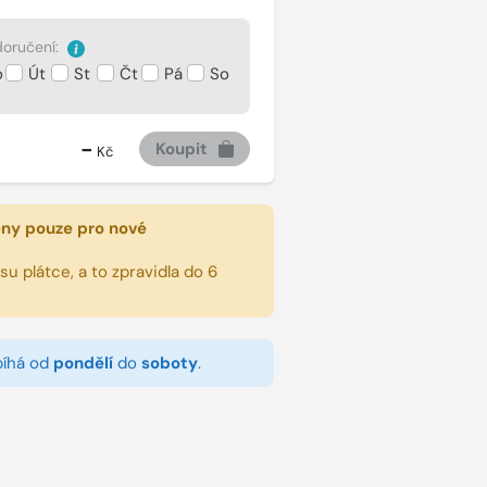
oručení:
o
Út
St
Čt
Pá
So
-
Koupit
Kč
eny pouze pro nové
u plátce, a to zpravidla do 6
bíhá od
pondělí
do
soboty
.