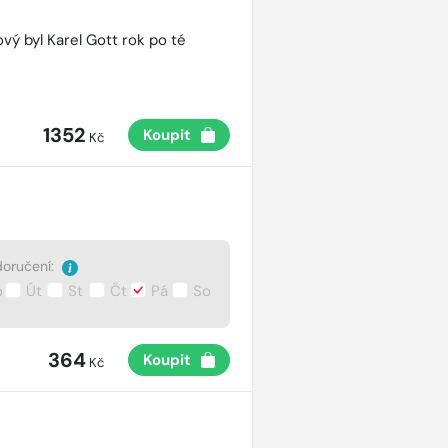
vý byl Karel Gott rok po té
1352
Koupit
Kč
oručení:
o
Út
St
Čt
Pá
So
364
Koupit
Kč