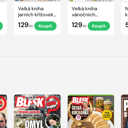
Velká kniha
Velká kniha
N
ek
jarních křížovek
vánočních
k
2026
křížovek 2025
e
129
129
Koupit
Koupit
Kč
Kč