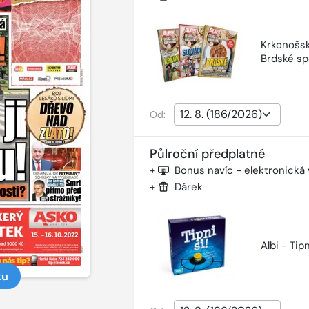
Krkonošsk
Brdské sp
Od:
Půlroční předplatné
+
Bonus navíc - elektronická
+
Dárek
Albi - Tipn
ku