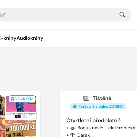
E-knihy
Audioknihy
Tištěné
S DÁRKEM
Poštovné a balné ZDARMA
Čtvrtletní předplatné
+
Bonus navíc - elektronická
+
Dárek