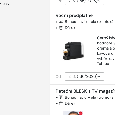
Od:
Archiv
Roční předplatné
+
Bonus navíc - elektronická
+
Dárek
Černý káv
hodnotě 9
crema a p
kávovaru 
výběr káv
Tchibo
Od:
Páteční BLESK s TV magazí
+
Bonus navíc - elektronická
+
Dárek