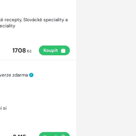
é recepty, Slovácké speciality a
eciality
1708
Koupit
Kč
 verze zdarma
?
i si