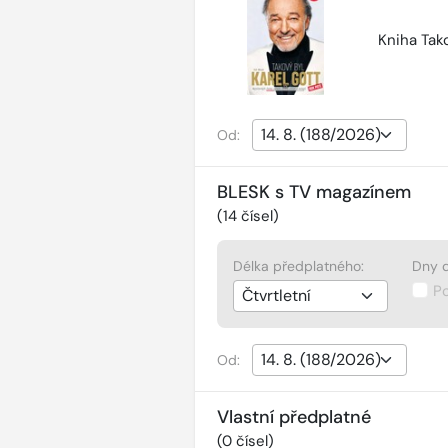
Kniha Tako
Od:
BLESK s TV magazínem
(
14
čísel)
Délka předplatného:
Dny d
P
Od:
Vlastní předplatné
(
0
čísel)