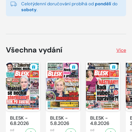
Celotýdenní doručování probíhá od
pondělí
do
soboty
.
Všechna vydání
Více
BLESK -
BLESK -
BLESK -
6.8.2026
5.8.2026
4.8.2026
od
od
od