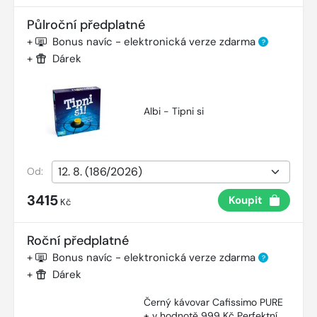
Půlroční předplatné
+
Bonus navíc - elektronická verze zdarma
?
+
Dárek
Albi - Tipni si
Od:
3415
Koupit
Kč
Roční předplatné
+
Bonus navíc - elektronická verze zdarma
?
+
Dárek
Černý kávovar Cafissimo PURE
+ v hodnotě 999 Kč Perfektní