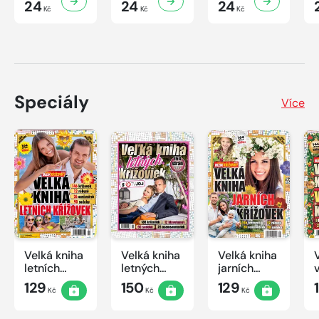
24
24
24
Kč
Kč
Kč
Speciály
Více
Velká kniha
Velká kniha
Velká kniha
letních
letných
jarních
křížovek
krížoviek s
křížovek
129
150
129
Kč
Kč
Kč
2026
TV JOJ
2026
2026