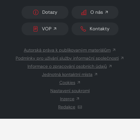
Dotazy
O nás
VOP
Kontakty
Autorská práva k publikovaným materiálům
Podmínky pro užívání služby informační společnosti
Informace o zpracování osobních údajů
Jednotná kontaktní místa
Cookies
Nastavení soukromí
Inzerce
Redakce
© 2026 Copyright
CZECH NEWS CENTER a.s.
a dodavatelé
obsahu