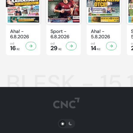
Aha! -
Sport -
Aha! -
6.8.2026
6.8.2026
5.8.2026
od
od
od
16
29
14
Kč
Kč
Kč
BLESK - 15
PŘEPNOUT SVĚTLÝ/TMAVÝ REŽIM