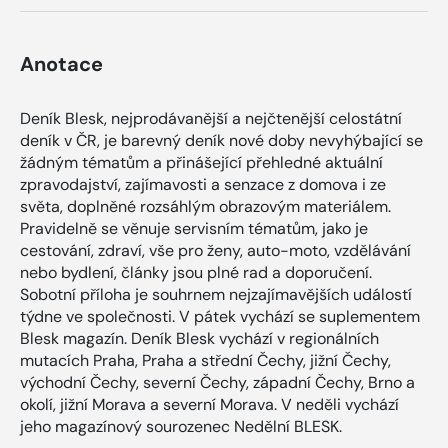
Anotace
Deník Blesk, nejprodávanější a nejčtenější celostátní
deník v ČR, je barevný deník nové doby nevyhýbající se
žádným tématům a přinášející přehledné aktuální
zpravodajství, zajímavosti a senzace z domova i ze
světa, doplněné rozsáhlým obrazovým materiálem.
Pravidelně se věnuje servisním tématům, jako je
cestování, zdraví, vše pro ženy, auto-moto, vzdělávání
nebo bydlení, články jsou plné rad a doporučení.
Sobotní příloha je souhrnem nejzajímavějších událostí
týdne ve společnosti. V pátek vychází se suplementem
Blesk magazín. Deník Blesk vychází v regionálních
mutacích Praha, Praha a střední Čechy, jižní Čechy,
východní Čechy, severní Čechy, západní Čechy, Brno a
okolí, jižní Morava a severní Morava. V neděli vychází
jeho magazínový sourozenec Nedělní BLESK.