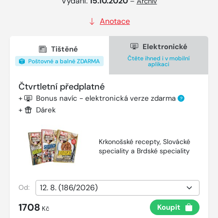
Vydání:
15.10.2020
–
Archiv
Anotace
Elektronické
Tištěné
Čtěte ihned i v mobilní
Poštovné a balné ZDARMA
aplikaci
Čtvrtletní předplatné
+
Bonus navíc - elektronická verze zdarma
?
+
Dárek
Krkonošské recepty, Slovácké
speciality a Brdské speciality
Od:
1708
Koupit
Kč