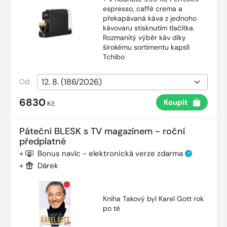
espresso, caffè crema a
překapávaná káva z jednoho
kávovaru stisknutím tlačítka.
Rozmanitý výběr káv díky
širokému sortimentu kapslí
Tchibo
Od:
6830
Koupit
Kč
Páteční BLESK s TV magazínem - roční
předplatné
+
Bonus navíc - elektronická verze zdarma
?
+
Dárek
Kniha Takový byl Karel Gott rok
po té