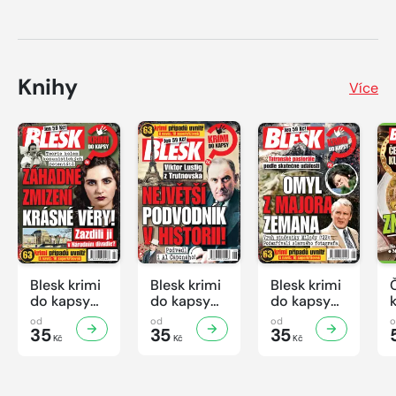
Knihy
Více
Blesk krimi
Blesk krimi
Blesk krimi
do kapsy
do kapsy
do kapsy
č.7/2026
č.6/2026
č.5/2026
od
od
od
35
35
35
Kč
Kč
Kč