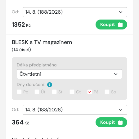
Od:
1352
Koupit
Kč
BLESK s TV magazínem
(
14
čísel)
Délka předplatného:
Dny doručení:
Po
Út
St
Čt
Pá
So
Od:
364
Koupit
Kč