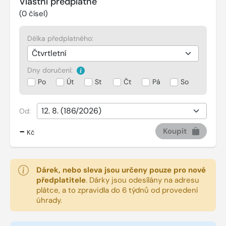
Vlastní předplatné
(
0
čísel)
Délka předplatného:
Dny doručení:
Po
Út
St
Čt
Pá
So
Od:
-
Koupit
Kč
Dárek, nebo sleva jsou určeny pouze pro nové
předplatitele
.
Dárky jsou odesílány na adresu
plátce, a to zpravidla do 6 týdnů od provedení
úhrady.