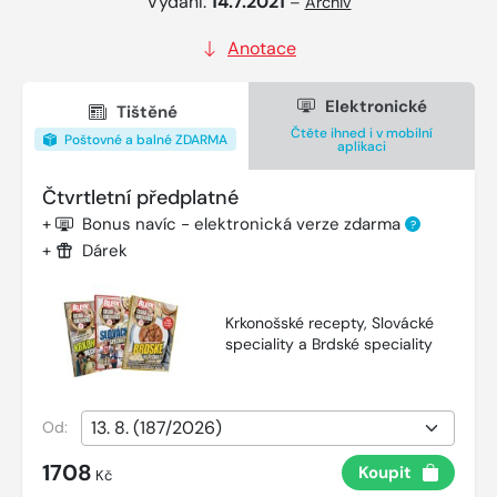
Vydání:
14.7.2021
–
Archiv
Anotace
Elektronické
Tištěné
Čtěte ihned i v mobilní
Poštovné a balné ZDARMA
aplikaci
Čtvrtletní předplatné
+
Bonus navíc - elektronická verze zdarma
?
+
Dárek
Krkonošské recepty, Slovácké
speciality a Brdské speciality
Od:
1708
Koupit
Kč