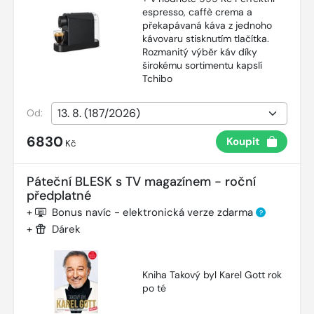
espresso, caffè crema a
překapávaná káva z jednoho
kávovaru stisknutím tlačítka.
Rozmanitý výběr káv díky
širokému sortimentu kapslí
Tchibo
Od:
6830
Koupit
Kč
Páteční BLESK s TV magazínem - roční
předplatné
+
Bonus navíc - elektronická verze zdarma
?
+
Dárek
Kniha Takový byl Karel Gott rok
po té