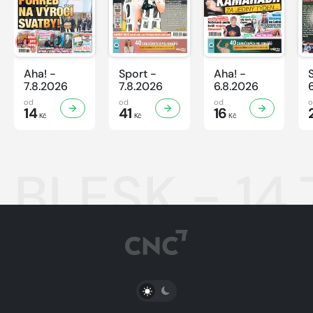
Aha! -
Sport -
Aha! -
7.8.2026
7.8.2026
6.8.2026
od
od
od
14
41
16
Kč
Kč
Kč
BLESK - 14.
PŘEPNOUT SVĚTLÝ/TMAVÝ REŽIM