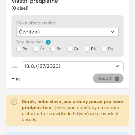
Vlastní předplatné
(
0
čísel)
Délka předplatného:
Dny doručení:
Po
Út
St
Čt
Pá
So
Od:
-
Koupit
Kč
Dárek, nebo sleva jsou určeny pouze pro nové
předplatitele
.
Dárky jsou odesílány na adresu
plátce, a to zpravidla do 6 týdnů od provedení
úhrady.