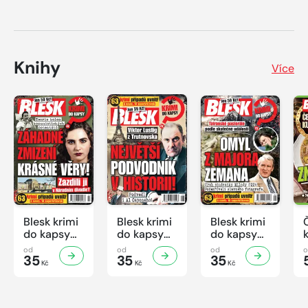
Knihy
Více
Blesk krimi
Blesk krimi
Blesk krimi
do kapsy
do kapsy
do kapsy
č.7/2026
č.6/2026
č.5/2026
od
od
od
35
35
35
Kč
Kč
Kč