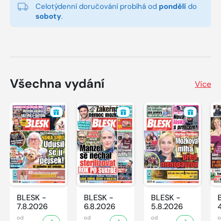
Celotýdenní doručování probíhá od
pondělí
do
soboty
.
Všechna vydání
Více
BLESK -
BLESK -
BLESK -
7.8.2026
6.8.2026
5.8.2026
od
od
od