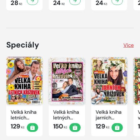
28
24
24
Kč
Kč
Kč
Speciály
Více
Velká kniha
Velká kniha
Velká kniha
letních
letných
jarních
křížovek
krížoviek s
křížovek
129
150
129
Kč
Kč
Kč
2026
TV JOJ
2026
2026