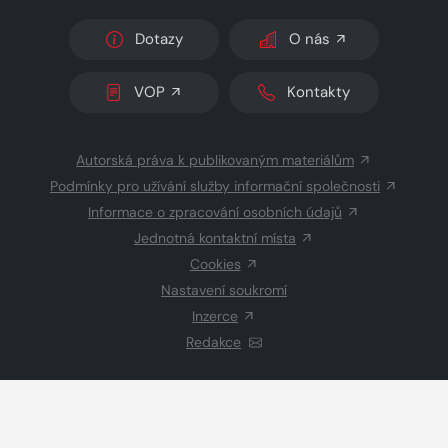
Dotazy
O nás
VOP
Kontakty
Autorská práva k publikovaným materiálům
Podmínky pro užívání služby informační společnosti
Informace o zpracování osobních údajů
Jednotná kontaktní místa
Cookies
Nastavení soukromí
Inzerce
Redakce
© 2026 Copyright
CZECH NEWS CENTER a.s.
a dodavatelé
obsahu