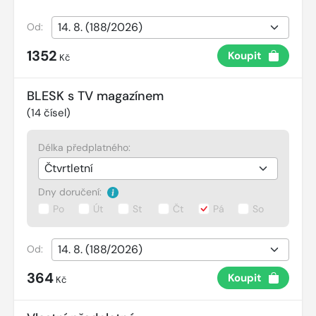
Od:
1352
Koupit
Kč
BLESK s TV magazínem
(
14
čísel)
Délka předplatného:
Dny doručení:
Po
Út
St
Čt
Pá
So
Od:
364
Koupit
Kč