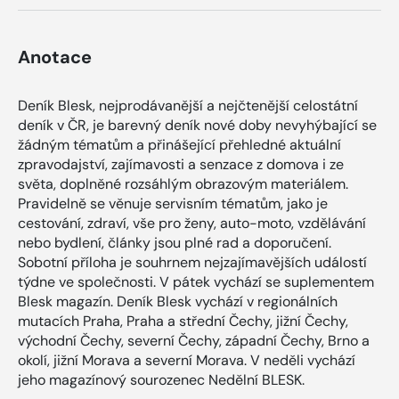
Anotace
Deník Blesk, nejprodávanější a nejčtenější celostátní
deník v ČR, je barevný deník nové doby nevyhýbající se
žádným tématům a přinášející přehledné aktuální
zpravodajství, zajímavosti a senzace z domova i ze
světa, doplněné rozsáhlým obrazovým materiálem.
Pravidelně se věnuje servisním tématům, jako je
cestování, zdraví, vše pro ženy, auto-moto, vzdělávání
nebo bydlení, články jsou plné rad a doporučení.
Sobotní příloha je souhrnem nejzajímavějších událostí
týdne ve společnosti. V pátek vychází se suplementem
Blesk magazín. Deník Blesk vychází v regionálních
mutacích Praha, Praha a střední Čechy, jižní Čechy,
východní Čechy, severní Čechy, západní Čechy, Brno a
okolí, jižní Morava a severní Morava. V neděli vychází
jeho magazínový sourozenec Nedělní BLESK.