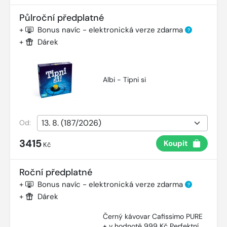
Půlroční předplatné
+
Bonus navíc - elektronická verze zdarma
?
+
Dárek
Albi - Tipni si
Od:
3415
Koupit
Kč
Roční předplatné
+
Bonus navíc - elektronická verze zdarma
?
+
Dárek
Černý kávovar Cafissimo PURE
+ v hodnotě 999 Kč Perfektní