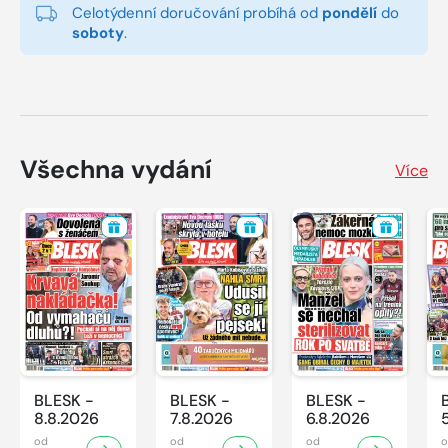
Celotýdenní doručování probíhá od
pondělí
do
soboty
.
Všechna vydání
Více
BLESK -
BLESK -
BLESK -
8.8.2026
7.8.2026
6.8.2026
od
od
od