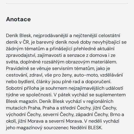
Anotace
Deník Blesk, nejprodávanější a nejčtenější celostátní
deník v ČR, je barevný deník nové doby nevyhýbající se
žádným tématům a přinášející přehledné aktuální
zpravodajství, zajímavosti a senzace z domova i ze
světa, doplněné rozsáhlým obrazovým materiálem.
Pravidelně se věnuje servisním tématům, jako je
cestování, zdraví, vše pro ženy, auto-moto, vzdělávání
nebo bydlení, články jsou plné rad a doporučení.
Sobotní příloha je souhrnem nejzajímavějších událostí
týdne ve společnosti. V pátek vychází se suplementem
Blesk magazín. Deník Blesk vychází v regionálních
mutacích Praha, Praha a střední Čechy, jižní Čechy,
východní Čechy, severní Čechy, západní Čechy, Brno a
okolí, jižní Morava a severní Morava. V neděli vychází
jeho magazínový sourozenec Nedělní BLESK.