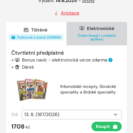
Vydání:
14.6.2025
–
Archiv
Anotace
Elektronické
Tištěné
Čtěte ihned i v mobilní
Poštovné a balné ZDARMA
aplikaci
Čtvrtletní předplatné
+
Bonus navíc - elektronická verze zdarma
?
+
Dárek
Krkonošské recepty, Slovácké
speciality a Brdské speciality
Od:
1708
Koupit
Kč