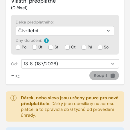
Vlastní předplatné
(
0
čísel)
Délka předplatného:
Dny doručení:
Po
Út
St
Čt
Pá
So
Od:
-
Koupit
Kč
Dárek, nebo sleva jsou určeny pouze pro nové
předplatitele
.
Dárky jsou odesílány na adresu
plátce, a to zpravidla do 6 týdnů od provedení
úhrady.