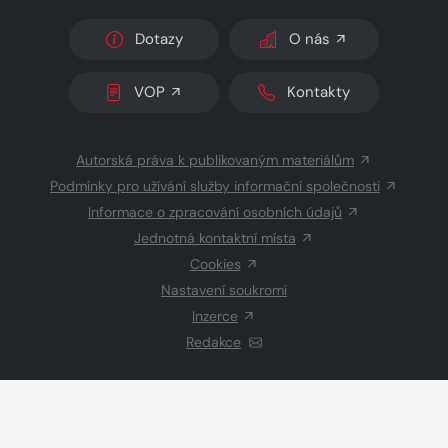
Dotazy
O nás
VOP
Kontakty
Autorská práva k publikovaným materiálům
Podmínky pro užívání služby informační společnosti
Informace o zpracování osobních údajů
Jednotná kontaktní místa
Cookies
Nastavení soukromí
Inzerce
Redakce
© 2026 Copyright
CZECH NEWS CENTER a.s.
a dodavatelé
obsahu