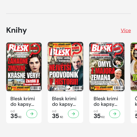
Knihy
Více
Blesk krimi
Blesk krimi
Blesk krimi
do kapsy
do kapsy
do kapsy
č.7/2026
č.6/2026
č.5/2026
od
od
od
35
35
35
Kč
Kč
Kč