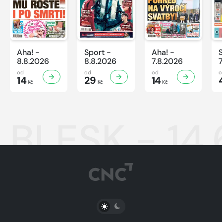
Aha! -
Sport -
Aha! -
8.8.2026
8.8.2026
7.8.2026
od
od
od
14
29
14
Kč
Kč
Kč
BLESK - 14
PŘEPNOUT SVĚTLÝ/TMAVÝ REŽIM