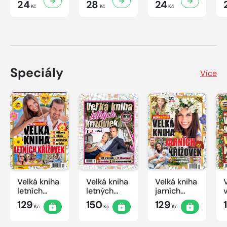
24
28
24
Kč
Kč
Kč
Speciály
Více
Velká kniha
Velká kniha
Velká kniha
letních
letných
jarních
křížovek
krížoviek s
křížovek
129
150
129
Kč
Kč
Kč
2026
TV JOJ
2026
2026