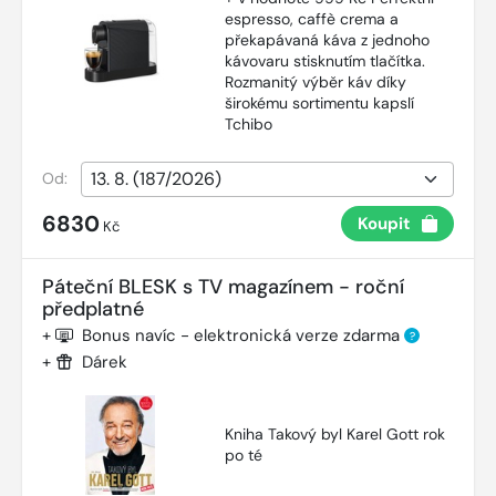
espresso, caffè crema a
překapávaná káva z jednoho
kávovaru stisknutím tlačítka.
Rozmanitý výběr káv díky
širokému sortimentu kapslí
Tchibo
Od:
6830
Koupit
Kč
Páteční BLESK s TV magazínem - roční
předplatné
+
Bonus navíc - elektronická verze zdarma
?
+
Dárek
Kniha Takový byl Karel Gott rok
po té