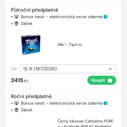
Půlroční předplatné
+
Bonus navíc - elektronická verze zdarma
?
+
Dárek
Albi - Tipni si
Od:
3415
Koupit
Kč
Roční předplatné
+
Bonus navíc - elektronická verze zdarma
?
+
Dárek
Černý kávovar Cafissimo PURE
+ v hodnotě 999 Kč Perfektní