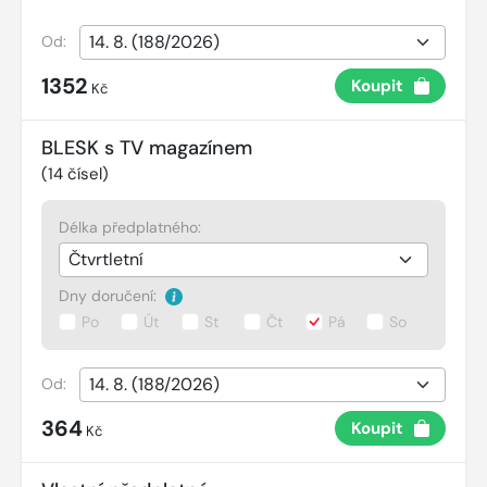
Od:
1352
Koupit
Kč
BLESK s TV magazínem
(
14
čísel)
Délka předplatného:
Dny doručení:
Po
Út
St
Čt
Pá
So
Od:
364
Koupit
Kč