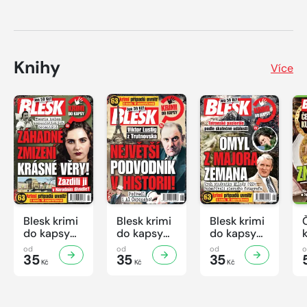
Knihy
Více
Blesk krimi
Blesk krimi
Blesk krimi
do kapsy
do kapsy
do kapsy
č.7/2026
č.6/2026
č.5/2026
od
od
od
35
35
35
Kč
Kč
Kč