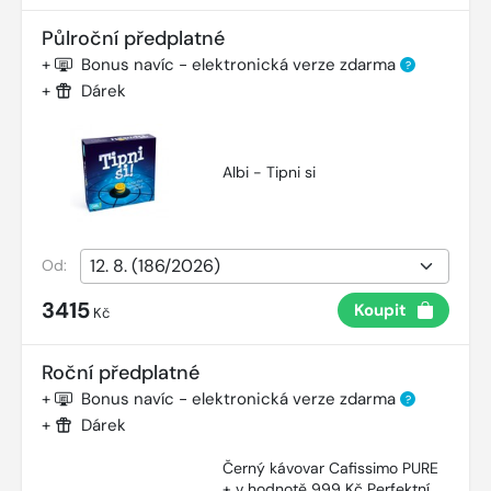
Půlroční předplatné
+
Bonus navíc - elektronická verze zdarma
?
+
Dárek
Albi - Tipni si
Od:
3415
Koupit
Kč
Roční předplatné
+
Bonus navíc - elektronická verze zdarma
?
+
Dárek
Černý kávovar Cafissimo PURE
+ v hodnotě 999 Kč Perfektní