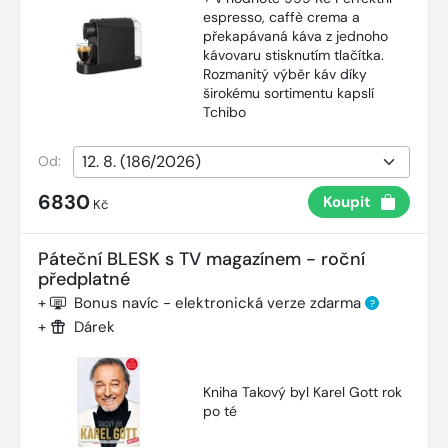
espresso, caffè crema a
překapávaná káva z jednoho
kávovaru stisknutím tlačítka.
Rozmanitý výběr káv díky
širokému sortimentu kapslí
Tchibo
Od:
6830
Koupit
Kč
Páteční BLESK s TV magazínem - roční
předplatné
+
Bonus navíc - elektronická verze zdarma
?
+
Dárek
Kniha Takový byl Karel Gott rok
po té