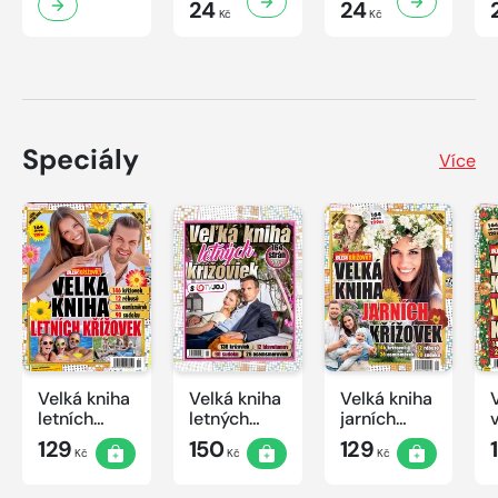
24
24
Kč
Kč
Speciály
Více
Velká kniha
Velká kniha
Velká kniha
letních
letných
jarních
křížovek
krížoviek s
křížovek
129
150
129
Kč
Kč
Kč
2026
TV JOJ
2026
2026