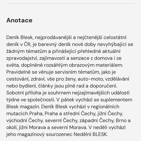
Anotace
Deník Blesk, nejprodávanější a nejčtenější celostátní
deník v ČR, je barevný deník nové doby nevyhýbající se
žádným tématům a přinášející přehledné aktuální
zpravodajství, zajímavosti a senzace z domova i ze
světa, doplněné rozsáhlým obrazovým materiálem.
Pravidelně se věnuje servisním tématům, jako je
cestování, zdraví, vše pro ženy, auto-moto, vzdělávání
nebo bydlení, články jsou plné rad a doporučení.
Sobotní příloha je souhrnem nejzajímavějších událostí
týdne ve společnosti. V pátek vychází se suplementem
Blesk magazín. Deník Blesk vychází v regionálních
mutacích Praha, Praha a střední Čechy, jižní Čechy,
východní Čechy, severní Čechy, západní Čechy, Brno a
okolí, jižní Morava a severní Morava. V neděli vychází
jeho magazínový sourozenec Nedělní BLESK.