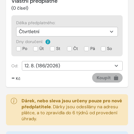
Vlastní předplatné
(
0
čísel)
Délka předplatného:
Dny doručení:
Po
Út
St
Čt
Pá
So
Od:
-
Koupit
Kč
Dárek, nebo sleva jsou určeny pouze pro nové
předplatitele
.
Dárky jsou odesílány na adresu
plátce, a to zpravidla do 6 týdnů od provedení
úhrady.