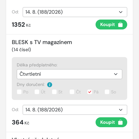
Od:
1352
Koupit
Kč
BLESK s TV magazínem
(
14
čísel)
Délka předplatného:
Dny doručení:
Po
Út
St
Čt
Pá
So
Od:
364
Koupit
Kč