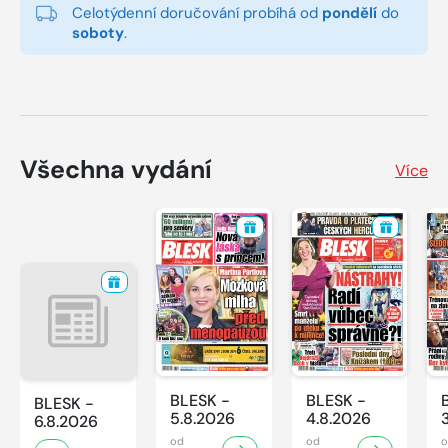
Celotýdenní doručování probíhá od
pondělí
do
soboty
.
Všechna vydání
Více
BLESK -
BLESK -
BLESK -
5.8.2026
4.8.2026
6.8.2026
od
od