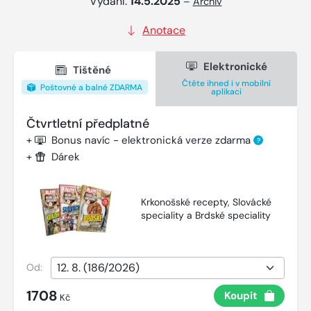
Vydání:
14.5.2025
–
Archiv
Anotace
Elektronické
Tištěné
Čtěte ihned i v mobilní
Poštovné a balné ZDARMA
aplikaci
Čtvrtletní předplatné
+
Bonus navíc - elektronická verze zdarma
?
+
Dárek
Krkonošské recepty, Slovácké
speciality a Brdské speciality
Od:
1708
Koupit
Kč