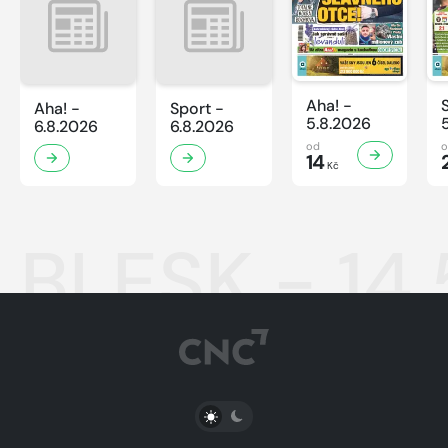
Aha! -
Aha! -
Sport -
5.8.2026
6.8.2026
6.8.2026
od
14
Kč
BLESK - 14
PŘEPNOUT SVĚTLÝ/TMAVÝ REŽIM