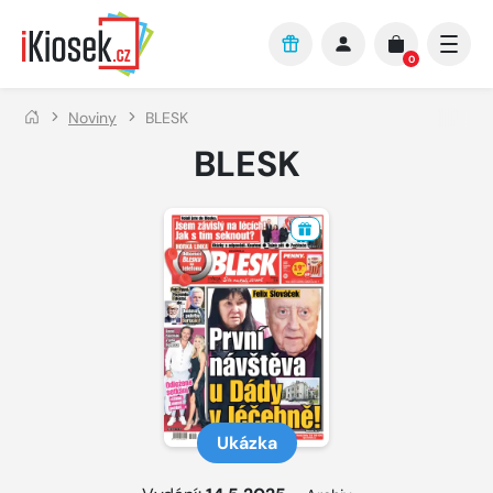
Přejít na hlavní obsah
0
Noviny
BLESK
BLESK
Ukázka