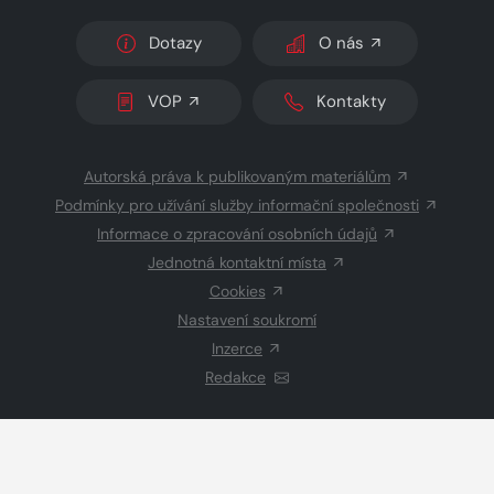
Dotazy
O nás
VOP
Kontakty
Autorská práva k publikovaným materiálům
Podmínky pro užívání služby informační společnosti
Informace o zpracování osobních údajů
Jednotná kontaktní místa
Cookies
Nastavení soukromí
Inzerce
Redakce
© 2026 Copyright
CZECH NEWS CENTER a.s.
a dodavatelé
obsahu