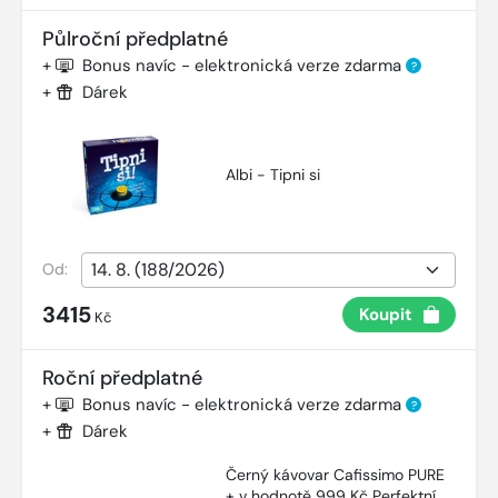
Půlroční předplatné
+
Bonus navíc - elektronická verze zdarma
?
+
Dárek
Albi - Tipni si
Od:
3415
Koupit
Kč
Roční předplatné
+
Bonus navíc - elektronická verze zdarma
?
+
Dárek
Černý kávovar Cafissimo PURE
+ v hodnotě 999 Kč Perfektní