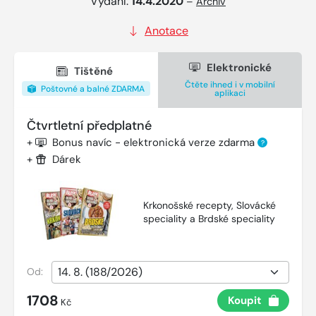
Vydání:
14.4.2020
–
Archiv
Anotace
Elektronické
Tištěné
Čtěte ihned i v mobilní
Poštovné a balné ZDARMA
aplikaci
Čtvrtletní předplatné
+
Bonus navíc - elektronická verze zdarma
?
+
Dárek
Krkonošské recepty, Slovácké
speciality a Brdské speciality
Od:
1708
Koupit
Kč