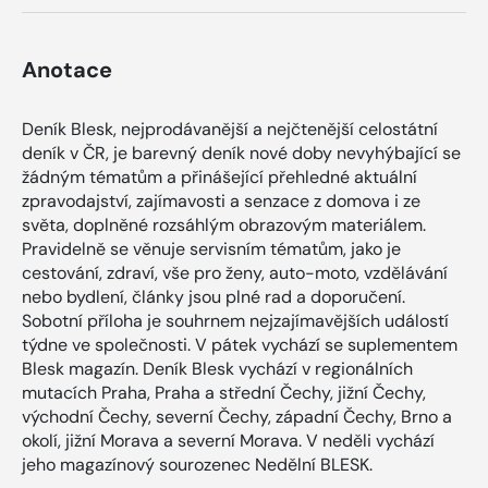
Anotace
Deník Blesk, nejprodávanější a nejčtenější celostátní
deník v ČR, je barevný deník nové doby nevyhýbající se
žádným tématům a přinášející přehledné aktuální
zpravodajství, zajímavosti a senzace z domova i ze
světa, doplněné rozsáhlým obrazovým materiálem.
Pravidelně se věnuje servisním tématům, jako je
cestování, zdraví, vše pro ženy, auto-moto, vzdělávání
nebo bydlení, články jsou plné rad a doporučení.
Sobotní příloha je souhrnem nejzajímavějších událostí
týdne ve společnosti. V pátek vychází se suplementem
Blesk magazín. Deník Blesk vychází v regionálních
mutacích Praha, Praha a střední Čechy, jižní Čechy,
východní Čechy, severní Čechy, západní Čechy, Brno a
okolí, jižní Morava a severní Morava. V neděli vychází
jeho magazínový sourozenec Nedělní BLESK.