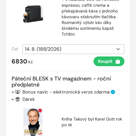
espresso, caffè crema a
překapávaná káva z jednoho
kávovaru stisknutím tlačítka.
Rozmanitý výběr káv díky
širokému sortimentu kapslí
Tchibo
Od:
6830
Koupit
Kč
Páteční BLESK s TV magazínem - roční
předplatné
+
Bonus navíc - elektronická verze zdarma
?
+
Dárek
Kniha Takový byl Karel Gott rok
po té