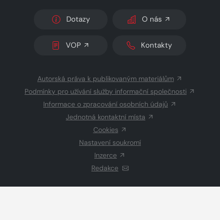
Dotazy
O nás
VOP
Kontakty
Autorská práva k publikovaným materiálům
Podmínky pro užívání služby informační společnosti
Informace o zpracování osobních údajů
Jednotná kontaktní místa
Cookies
Nastavení soukromí
Inzerce
Redakce
© 2026 Copyright
CZECH NEWS CENTER a.s.
a dodavatelé
obsahu