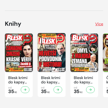
Knihy
Více
Blesk krimi
Blesk krimi
Blesk krimi
do kapsy
do kapsy
do kapsy
č.7/2026
č.6/2026
č.5/2026
od
od
od
35
35
35
Kč
Kč
Kč