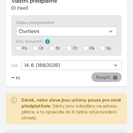
Vlastní předplatné
(
0
čísel)
Délka předplatného:
Dny doručení:
Po
Út
St
Čt
Pá
So
Od:
-
Koupit
Kč
Dárek, nebo sleva jsou určeny pouze pro nové
předplatitele
.
Dárky jsou odesílány na adresu
plátce, a to zpravidla do 6 týdnů od provedení
úhrady.