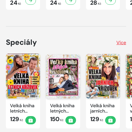
24
24
28
Kč
Kč
Kč
Speciály
Více
Velká kniha
Velká kniha
Velká kniha
letních
letných
jarních
křížovek
krížoviek s
křížovek
129
150
129
Kč
Kč
Kč
2026
TV JOJ
2026
2026