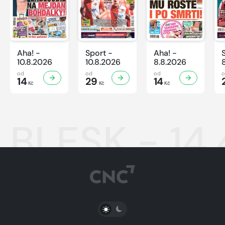
Aha! -
Sport -
Aha! -
10.8.2026
10.8.2026
8.8.2026
od
od
od
14
29
14
Kč
Kč
Kč
BLESK - 14
PŘEPNOUT SVĚTLÝ/TMAVÝ REŽIM