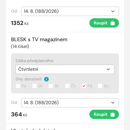
Od:
1352
Koupit
Kč
BLESK s TV magazínem
(
14
čísel)
Délka předplatného:
Dny doručení:
Po
Út
St
Čt
Pá
So
Od:
364
Koupit
Kč