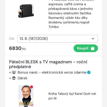
espresso, caffè crema a
překapávaná káva z jednoho
kávovaru stisknutím tlačítka.
Rozmanitý výběr káv díky
širokému sortimentu kapslí
Tchibo
Od:
6830
Koupit
Kč
Páteční BLESK s TV magazínem - roční
předplatné
+
Bonus navíc - elektronická verze zdarma
?
+
Dárek
Kniha Takový byl Karel Gott rok
po té