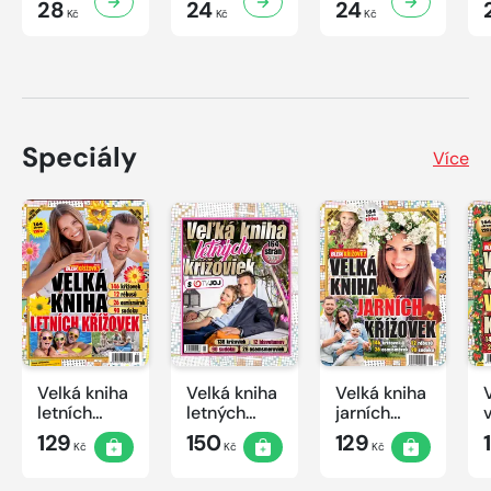
28
24
24
Kč
Kč
Kč
Speciály
Více
Velká kniha
Velká kniha
Velká kniha
letních
letných
jarních
křížovek
krížoviek s
křížovek
129
150
129
Kč
Kč
Kč
2026
TV JOJ
2026
2026