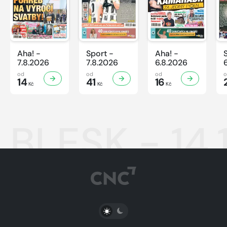
Aha! -
Sport -
Aha! -
7.8.2026
7.8.2026
6.8.2026
od
od
od
14
41
16
Kč
Kč
Kč
BLESK - 14.
PŘEPNOUT SVĚTLÝ/TMAVÝ REŽIM