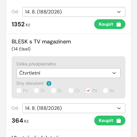
Od:
1352
Koupit
Kč
BLESK s TV magazínem
(
14
čísel)
Délka předplatného:
Dny doručení:
Po
Út
St
Čt
Pá
So
Od:
364
Koupit
Kč