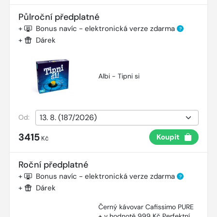
Půlroční předplatné
+
Bonus navíc - elektronická verze zdarma
?
+
Dárek
Albi - Tipni si
Od:
3415
Koupit
Kč
Roční předplatné
+
Bonus navíc - elektronická verze zdarma
?
+
Dárek
Černý kávovar Cafissimo PURE
+ v hodnotě 999 Kč Perfektní