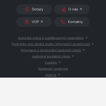
Dotazy
O nás
VOP
Kontakty
Autorská práva k publikovaným materiálům
Podmínky pro užívání služby informační společnosti
Informace o zpracování osobních údajů
Jednotná kontaktní místa
Cookies
Nastavení soukromí
Inzerce
Redakce
© 2026 Copyright
CZECH NEWS CENTER a.s.
a dodavatelé
obsahu