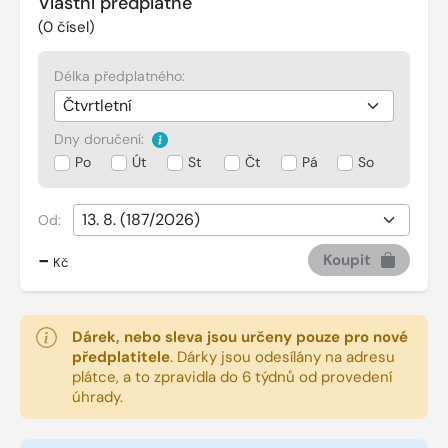
Vlastní předplatné
(
0
čísel)
Délka předplatného:
Dny doručení:
Po
Út
St
Čt
Pá
So
Od:
-
Koupit
Kč
Dárek, nebo sleva jsou určeny pouze pro nové
předplatitele
.
Dárky jsou odesílány na adresu
plátce, a to zpravidla do 6 týdnů od provedení
úhrady.