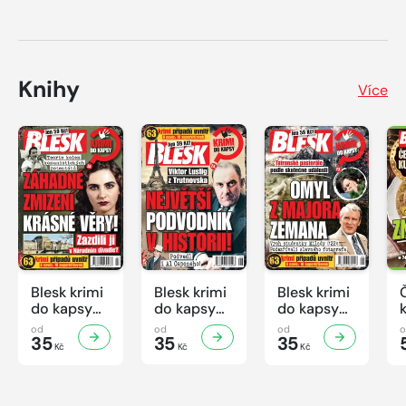
Knihy
Více
Blesk krimi
Blesk krimi
Blesk krimi
do kapsy
do kapsy
do kapsy
č.7/2026
č.6/2026
č.5/2026
od
od
od
35
35
35
Kč
Kč
Kč