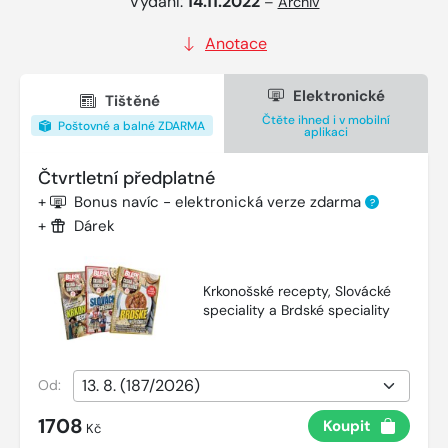
Vydání:
14.11.2022
–
Archiv
Anotace
Elektronické
Tištěné
Čtěte ihned i v mobilní
Poštovné a balné ZDARMA
aplikaci
Čtvrtletní předplatné
+
Bonus navíc - elektronická verze zdarma
?
+
Dárek
Krkonošské recepty, Slovácké
speciality a Brdské speciality
Od:
1708
Koupit
Kč