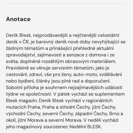
Anotace
Deník Blesk, nejprodávanější a nejčtenější celostátní
deník v ČR, je barevný deník nové doby nevyhýbající se
žádným tématům a přinášející přehledné aktuální
zpravodajství, zajímavosti a senzace z domova i ze
světa, doplněné rozsáhlým obrazovým materiálem.
Pravidelně se věnuje servisním tématům, jako je
cestování, zdraví, vše pro ženy, auto-moto, vzdělávání
nebo bydlení, články jsou plné rad a doporučení.
Sobotní příloha je souhrnem nejzajímavějších událostí
týdne ve společnosti. V pátek vychází se suplementem
Blesk magazín. Deník Blesk vychází v regionálních
mutacích Praha, Praha a střední Čechy, jižní Čechy,
východní Čechy, severní Čechy, západní Čechy, Brno a
okolí, jižní Morava a severní Morava. V neděli vychází
jeho magazínový sourozenec Nedělní BLESK.