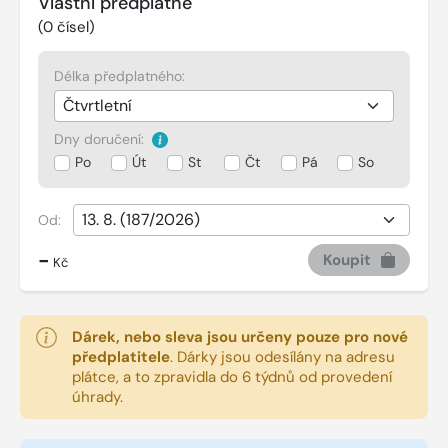
Vlastní předplatné
(
0
čísel)
Délka předplatného:
Dny doručení:
Po
Út
St
Čt
Pá
So
Od:
-
Koupit
Kč
Dárek, nebo sleva jsou určeny pouze pro nové
předplatitele
.
Dárky jsou odesílány na adresu
plátce, a to zpravidla do 6 týdnů od provedení
úhrady.