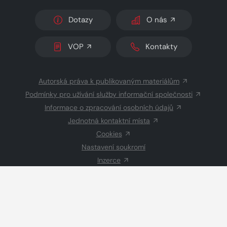
Dotazy
O nás
VOP
Kontakty
Autorská práva k publikovaným materiálům
Podmínky pro užívání služby informační společnosti
Informace o zpracování osobních údajů
Jednotná kontaktní místa
Cookies
Nastavení soukromí
Inzerce
Redakce
© 2026 Copyright
CZECH NEWS CENTER a.s.
a dodavatelé
obsahu