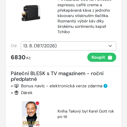
espresso, caffè crema a
překapávaná káva z jednoho
kávovaru stisknutím tlačítka.
Rozmanitý výběr káv díky
širokému sortimentu kapslí
Tchibo
Od:
6830
Koupit
Kč
Páteční BLESK s TV magazínem - roční
předplatné
+
Bonus navíc - elektronická verze zdarma
?
+
Dárek
Kniha Takový byl Karel Gott rok
po té