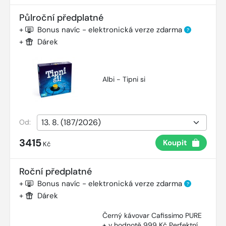
Půlroční předplatné
+
Bonus navíc - elektronická verze zdarma
?
+
Dárek
Albi - Tipni si
Od:
3415
Koupit
Kč
Roční předplatné
+
Bonus navíc - elektronická verze zdarma
?
+
Dárek
Černý kávovar Cafissimo PURE
+ v hodnotě 999 Kč Perfektní