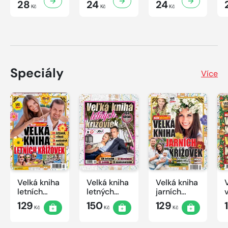
28
24
24
Kč
Kč
Kč
Speciály
Více
Velká kniha
Velká kniha
Velká kniha
letních
letných
jarních
křížovek
krížoviek s
křížovek
129
150
129
Kč
Kč
Kč
2026
TV JOJ
2026
2026