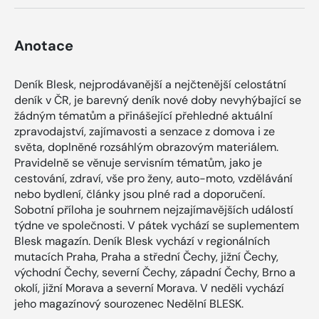
Anotace
Deník Blesk, nejprodávanější a nejčtenější celostátní
deník v ČR, je barevný deník nové doby nevyhýbající se
žádným tématům a přinášející přehledné aktuální
zpravodajství, zajímavosti a senzace z domova i ze
světa, doplněné rozsáhlým obrazovým materiálem.
Pravidelně se věnuje servisním tématům, jako je
cestování, zdraví, vše pro ženy, auto-moto, vzdělávání
nebo bydlení, články jsou plné rad a doporučení.
Sobotní příloha je souhrnem nejzajímavějších událostí
týdne ve společnosti. V pátek vychází se suplementem
Blesk magazín. Deník Blesk vychází v regionálních
mutacích Praha, Praha a střední Čechy, jižní Čechy,
východní Čechy, severní Čechy, západní Čechy, Brno a
okolí, jižní Morava a severní Morava. V neděli vychází
jeho magazínový sourozenec Nedělní BLESK.