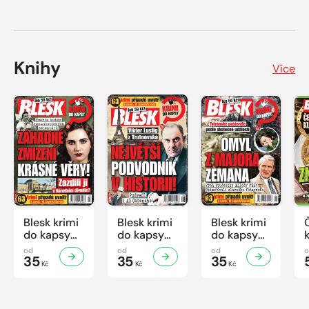
Knihy
Více
Blesk krimi
Blesk krimi
Blesk krimi
do kapsy
do kapsy
do kapsy
č.7/2026
č.6/2026
č.5/2026
od
od
od
35
35
35
Kč
Kč
Kč