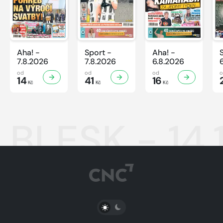
Aha! -
Sport -
Aha! -
7.8.2026
7.8.2026
6.8.2026
od
od
od
14
41
16
Kč
Kč
Kč
BLESK - 14.
PŘEPNOUT SVĚTLÝ/TMAVÝ REŽIM