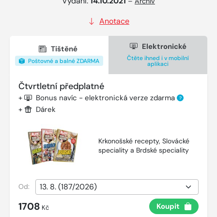
Vydání:
14.10.2021
–
Archiv
Anotace
Elektronické
Tištěné
Čtěte ihned i v mobilní
Poštovné a balné ZDARMA
aplikaci
Čtvrtletní předplatné
+
Bonus navíc - elektronická verze zdarma
?
+
Dárek
Krkonošské recepty, Slovácké
speciality a Brdské speciality
Od:
1708
Koupit
Kč