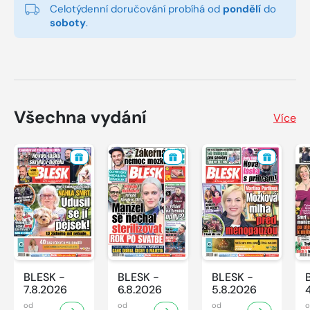
Celotýdenní doručování probíhá od
pondělí
do
soboty
.
Všechna vydání
Více
BLESK -
BLESK -
BLESK -
7.8.2026
6.8.2026
5.8.2026
od
od
od