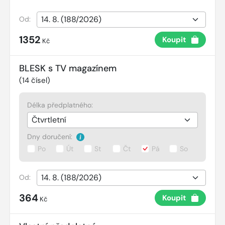
Od:
1352
Koupit
Kč
BLESK s TV magazínem
(
14
čísel)
Délka předplatného:
Dny doručení:
Po
Út
St
Čt
Pá
So
Od:
364
Koupit
Kč