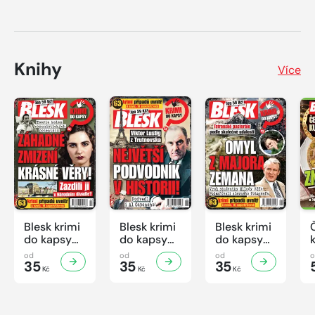
Knihy
Více
Blesk krimi
Blesk krimi
Blesk krimi
do kapsy
do kapsy
do kapsy
č.7/2026
č.6/2026
č.5/2026
od
od
od
35
35
35
Kč
Kč
Kč