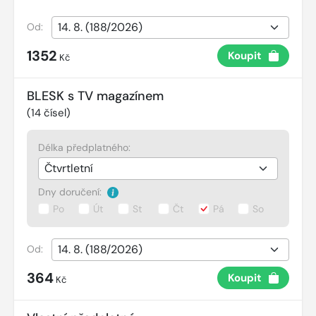
Od:
1352
Koupit
Kč
BLESK s TV magazínem
(
14
čísel)
Délka předplatného:
Dny doručení:
Po
Út
St
Čt
Pá
So
Od:
364
Koupit
Kč