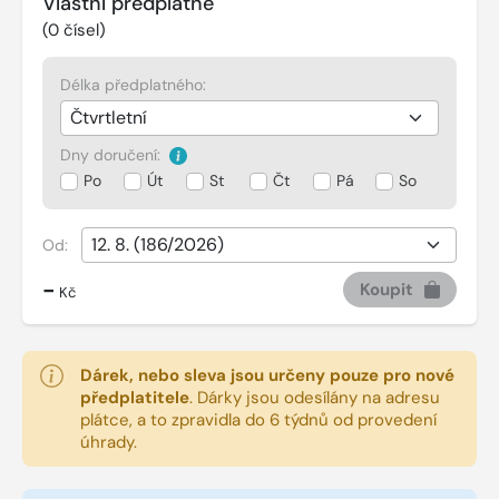
Vlastní předplatné
(
0
čísel)
Délka předplatného:
Dny doručení:
Po
Út
St
Čt
Pá
So
Od:
-
Koupit
Kč
Dárek, nebo sleva jsou určeny pouze pro nové
předplatitele
.
Dárky jsou odesílány na adresu
plátce, a to zpravidla do 6 týdnů od provedení
úhrady.