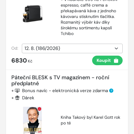
espresso, caffè crema a
překapávaná káva z jednoho
kávovaru stisknutím tlačítka.
Rozmanitý výběr káv díky
širokému sortimentu kapslí
Tchibo
Od:
6830
Koupit
Kč
Páteční BLESK s TV magazínem - roční
předplatné
+
Bonus navíc - elektronická verze zdarma
?
+
Dárek
Kniha Takový byl Karel Gott rok
po té