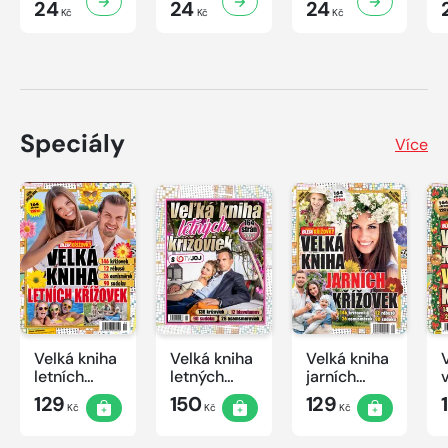
24
24
24
Kč
Kč
Kč
Speciály
Více
Velká kniha
Velká kniha
Velká kniha
letních
letných
jarních
křížovek
krížoviek s
křížovek
129
150
129
Kč
Kč
Kč
2026
TV JOJ
2026
2026