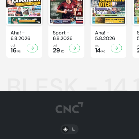
Aha! -
Sport -
Aha! -
6.8.2026
6.8.2026
5.8.2026
od
od
od
16
29
14
Kč
Kč
Kč
BLESK - 14
PŘEPNOUT SVĚTLÝ/TMAVÝ REŽIM