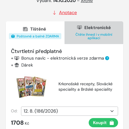
Vydání:
14.10.2020
–
Archiv
Anotace
Elektronické
Tištěné
Čtěte ihned i v mobilní
Poštovné a balné ZDARMA
aplikaci
Čtvrtletní předplatné
+
Bonus navíc - elektronická verze zdarma
?
+
Dárek
Krkonošské recepty, Slovácké
speciality a Brdské speciality
Od:
1708
Koupit
Kč