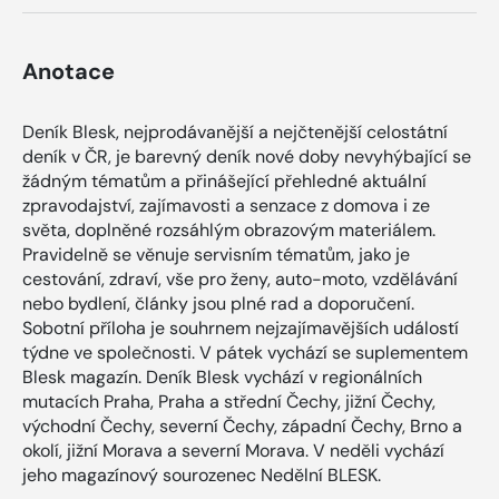
Anotace
Deník Blesk, nejprodávanější a nejčtenější celostátní
deník v ČR, je barevný deník nové doby nevyhýbající se
žádným tématům a přinášející přehledné aktuální
zpravodajství, zajímavosti a senzace z domova i ze
světa, doplněné rozsáhlým obrazovým materiálem.
Pravidelně se věnuje servisním tématům, jako je
cestování, zdraví, vše pro ženy, auto-moto, vzdělávání
nebo bydlení, články jsou plné rad a doporučení.
Sobotní příloha je souhrnem nejzajímavějších událostí
týdne ve společnosti. V pátek vychází se suplementem
Blesk magazín. Deník Blesk vychází v regionálních
mutacích Praha, Praha a střední Čechy, jižní Čechy,
východní Čechy, severní Čechy, západní Čechy, Brno a
okolí, jižní Morava a severní Morava. V neděli vychází
jeho magazínový sourozenec Nedělní BLESK.