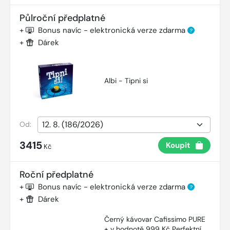
Půlroční předplatné
+
Bonus navíc - elektronická verze zdarma
?
+
Dárek
Albi - Tipni si
Od:
3415
Koupit
Kč
Roční předplatné
+
Bonus navíc - elektronická verze zdarma
?
+
Dárek
Černý kávovar Cafissimo PURE
+ v hodnotě 999 Kč Perfektní