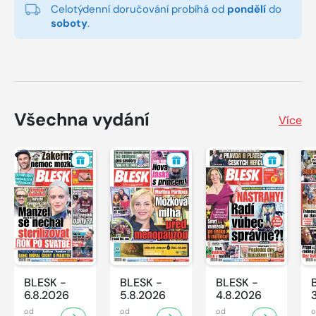
Celotýdenní doručování probíhá od
pondělí
do
soboty
.
Všechna vydání
Více
BLESK -
BLESK -
BLESK -
6.8.2026
5.8.2026
4.8.2026
od
od
od