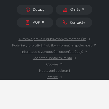
Dotazy
O nás
VOP
Kontakty
Autorská práva k publikovaným materiálům
Podmínky pro užívání služby informační společnosti
Informace o zpracování osobních údajů
Jednotná kontaktní místa
Cookies
Nastavení soukromí
Inzerce
Redakce
© 2026 Copyright
CZECH NEWS CENTER a.s.
a dodavatelé
obsahu