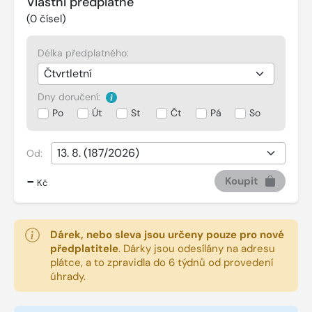
Vlastní předplatné
(
0
čísel)
Délka předplatného:
Dny doručení:
Po
Út
St
Čt
Pá
So
Od:
-
Koupit
Kč
Dárek, nebo sleva jsou určeny pouze pro nové
předplatitele
.
Dárky jsou odesílány na adresu
plátce, a to zpravidla do 6 týdnů od provedení
úhrady.