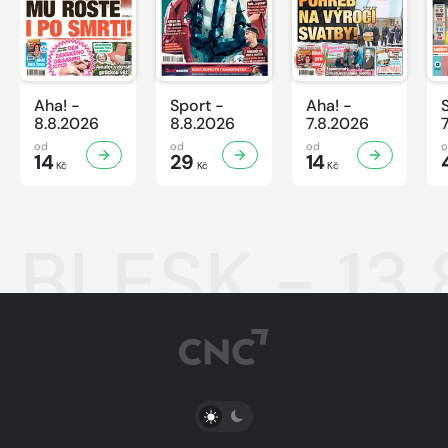
Aha! -
Sport -
Aha! -
8.8.2026
8.8.2026
7.8.2026
od
od
od
14
29
14
Kč
Kč
Kč
BLESK - 13
PŘEPNOUT SVĚTLÝ/TMAVÝ REŽIM