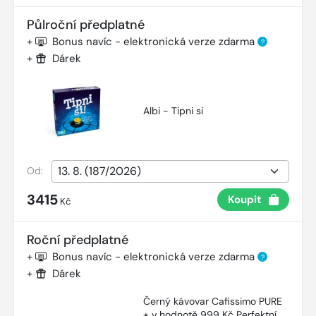
Půlroční předplatné
+
Bonus navíc - elektronická verze zdarma
?
+
Dárek
Albi - Tipni si
Od:
3415
Koupit
Kč
Roční předplatné
+
Bonus navíc - elektronická verze zdarma
?
+
Dárek
Černý kávovar Cafissimo PURE
+ v hodnotě 999 Kč Perfektní