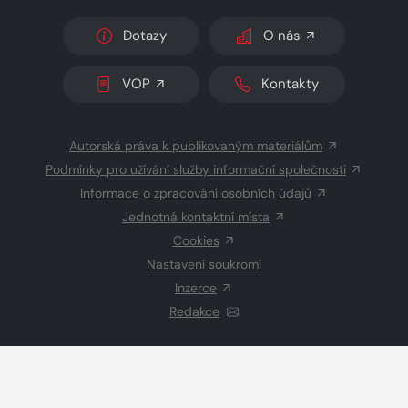
Dotazy
O nás
VOP
Kontakty
Autorská práva k publikovaným materiálům
Podmínky pro užívání služby informační společnosti
Informace o zpracování osobních údajů
Jednotná kontaktní místa
Cookies
Nastavení soukromí
Inzerce
Redakce
© 2026 Copyright
CZECH NEWS CENTER a.s.
a dodavatelé
obsahu