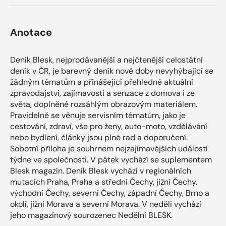
Anotace
Deník Blesk, nejprodávanější a nejčtenější celostátní
deník v ČR, je barevný deník nové doby nevyhýbající se
žádným tématům a přinášející přehledné aktuální
zpravodajství, zajímavosti a senzace z domova i ze
světa, doplněné rozsáhlým obrazovým materiálem.
Pravidelně se věnuje servisním tématům, jako je
cestování, zdraví, vše pro ženy, auto-moto, vzdělávání
nebo bydlení, články jsou plné rad a doporučení.
Sobotní příloha je souhrnem nejzajímavějších událostí
týdne ve společnosti. V pátek vychází se suplementem
Blesk magazín. Deník Blesk vychází v regionálních
mutacích Praha, Praha a střední Čechy, jižní Čechy,
východní Čechy, severní Čechy, západní Čechy, Brno a
okolí, jižní Morava a severní Morava. V neděli vychází
jeho magazínový sourozenec Nedělní BLESK.