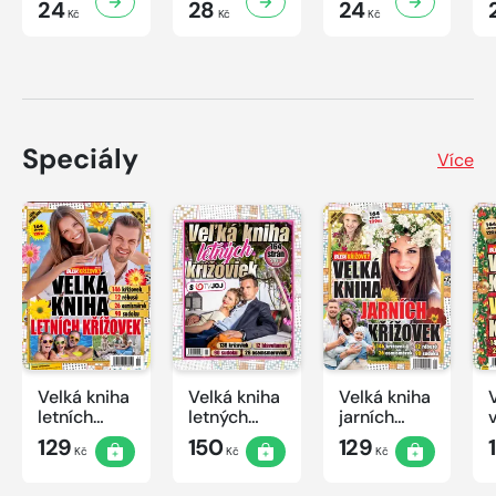
24
28
24
Kč
Kč
Kč
Speciály
Více
Velká kniha
Velká kniha
Velká kniha
letních
letných
jarních
křížovek
krížoviek s
křížovek
129
150
129
Kč
Kč
Kč
2026
TV JOJ
2026
2026