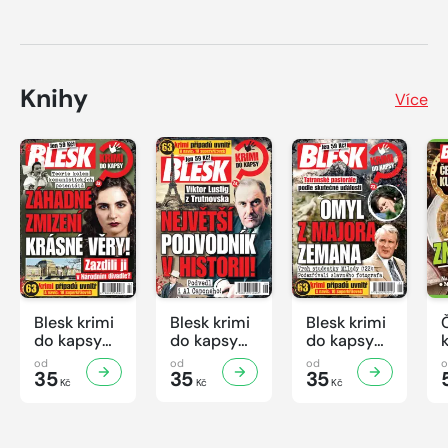
Knihy
Více
Blesk krimi
Blesk krimi
Blesk krimi
do kapsy
do kapsy
do kapsy
č.7/2026
č.6/2026
č.5/2026
od
od
od
35
35
35
Kč
Kč
Kč