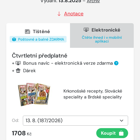
Vydání:
13.8.2025
–
Archiv
Anotace
Elektronické
Tištěné
Čtěte ihned i v mobilní
Poštovné a balné ZDARMA
aplikaci
Čtvrtletní předplatné
+
Bonus navíc - elektronická verze zdarma
?
+
Dárek
Krkonošské recepty, Slovácké
speciality a Brdské speciality
Od:
1708
Koupit
Kč