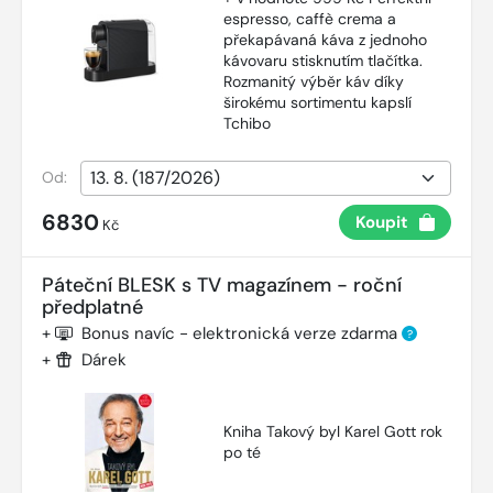
espresso, caffè crema a
překapávaná káva z jednoho
kávovaru stisknutím tlačítka.
Rozmanitý výběr káv díky
širokému sortimentu kapslí
Tchibo
Od:
6830
Koupit
Kč
Páteční BLESK s TV magazínem - roční
předplatné
+
Bonus navíc - elektronická verze zdarma
?
+
Dárek
Kniha Takový byl Karel Gott rok
po té