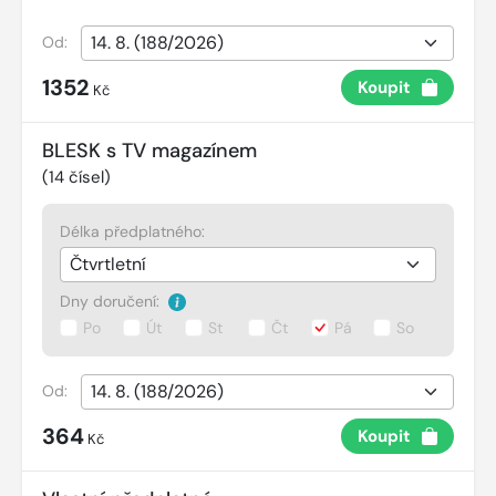
Od:
1352
Koupit
Kč
BLESK s TV magazínem
(
14
čísel)
Délka předplatného:
Dny doručení:
Po
Út
St
Čt
Pá
So
Od:
364
Koupit
Kč