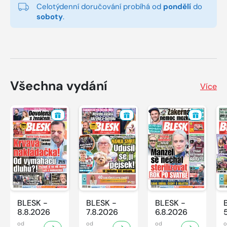
Celotýdenní doručování probíhá od
pondělí
do
soboty
.
Všechna vydání
Více
BLESK -
BLESK -
BLESK -
8.8.2026
7.8.2026
6.8.2026
od
od
od