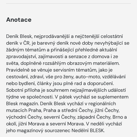
Anotace
Deník Blesk, nejprodávanější a nejčtenější celostátní
deník v ČR, je barevný deník nové doby nevyhýbající se
žádným tématům a přinášející přehledné aktuální
zpravodajství, zajímavosti a senzace z domova i ze
světa, doplněné rozsáhlým obrazovým materiálem.
Pravidelně se věnuje servisním tématům, jako je
cestování, zdraví, vše pro ženy, auto-moto, vzdělávání
nebo bydlení, články jsou plné rad a doporučení.
Sobotní příloha je souhrnem nejzajímavějších událostí
týdne ve společnosti. V pátek vychází se suplementem
Blesk magazín. Deník Blesk vychází v regionálních
mutacích Praha, Praha a střední Čechy, jižní Čechy,
východní Čechy, severní Čechy, západní Čechy, Brno a
okolí, jižní Morava a severní Morava. V neděli vychází
jeho magazínový sourozenec Nedělní BLESK.