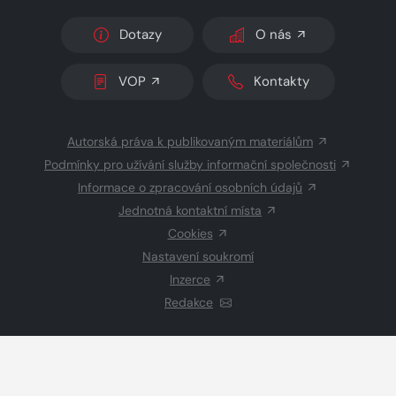
Dotazy
O nás
VOP
Kontakty
Autorská práva k publikovaným materiálům
Podmínky pro užívání služby informační společnosti
Informace o zpracování osobních údajů
Jednotná kontaktní místa
Cookies
Nastavení soukromí
Inzerce
Redakce
© 2026 Copyright
CZECH NEWS CENTER a.s.
a dodavatelé
obsahu