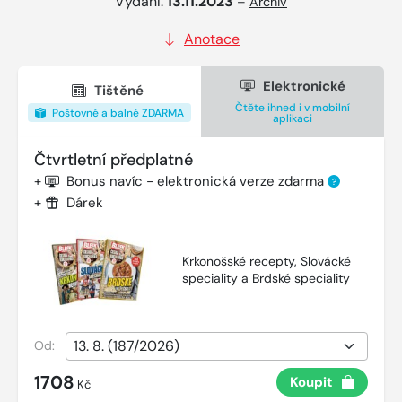
Vydání:
13.11.2023
–
Archiv
Anotace
Elektronické
Tištěné
Čtěte ihned i v mobilní
Poštovné a balné ZDARMA
aplikaci
Čtvrtletní předplatné
+
Bonus navíc - elektronická verze zdarma
?
+
Dárek
Krkonošské recepty, Slovácké
speciality a Brdské speciality
Od:
1708
Koupit
Kč