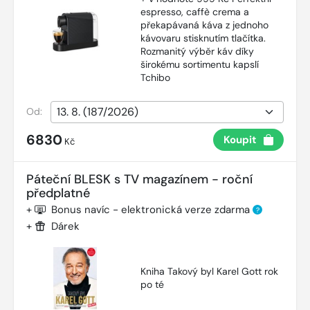
espresso, caffè crema a
překapávaná káva z jednoho
kávovaru stisknutím tlačítka.
Rozmanitý výběr káv díky
širokému sortimentu kapslí
Tchibo
Od:
6830
Koupit
Kč
Páteční BLESK s TV magazínem - roční
předplatné
+
Bonus navíc - elektronická verze zdarma
?
+
Dárek
Kniha Takový byl Karel Gott rok
po té