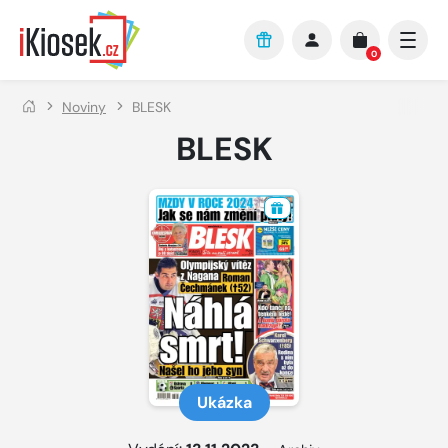
Přejít na hlavní obsah
0
Noviny
BLESK
BLESK
Ukázka