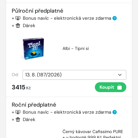
Půlroční předplatné
+
Bonus navíc - elektronická verze zdarma
?
+
Dárek
Albi - Tipni si
Od:
3415
Koupit
Kč
Roční předplatné
+
Bonus navíc - elektronická verze zdarma
?
+
Dárek
Černý kávovar Cafissimo PURE
+ v hodnotě 999 Kč Perfektní