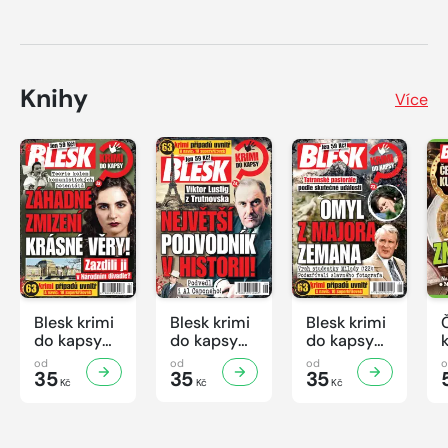
Knihy
Více
Blesk krimi
Blesk krimi
Blesk krimi
do kapsy
do kapsy
do kapsy
č.7/2026
č.6/2026
č.5/2026
od
od
od
35
35
35
Kč
Kč
Kč