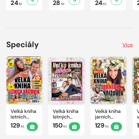
24
28
24
Kč
Kč
Kč
Speciály
Více
Velká kniha
Velká kniha
Velká kniha
letních
letných
jarních
křížovek
krížoviek s
křížovek
129
150
129
Kč
Kč
Kč
2026
TV JOJ
2026
2026