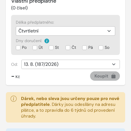
Vlastní předplatné
(
0
čísel)
Délka předplatného:
Dny doručení:
Po
Út
St
Čt
Pá
So
Od:
-
Koupit
Kč
Dárek, nebo sleva jsou určeny pouze pro nové
předplatitele
.
Dárky jsou odesílány na adresu
plátce, a to zpravidla do 6 týdnů od provedení
úhrady.