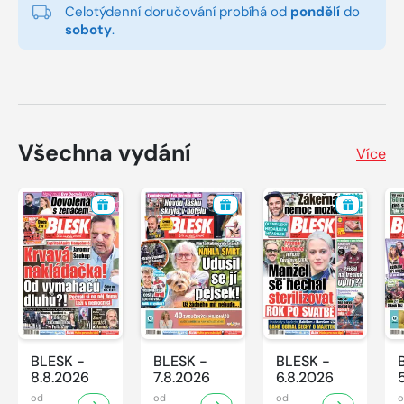
Celotýdenní doručování probíhá od
pondělí
do
soboty
.
Všechna vydání
Více
BLESK -
BLESK -
BLESK -
8.8.2026
7.8.2026
6.8.2026
od
od
od