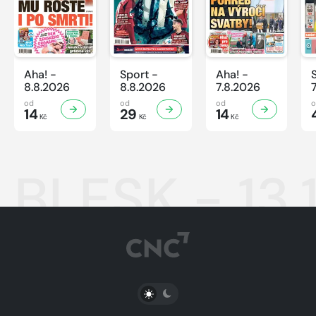
Aha! -
Sport -
Aha! -
8.8.2026
8.8.2026
7.8.2026
od
od
od
14
29
14
Kč
Kč
Kč
BLESK - 13.
PŘEPNOUT SVĚTLÝ/TMAVÝ REŽIM