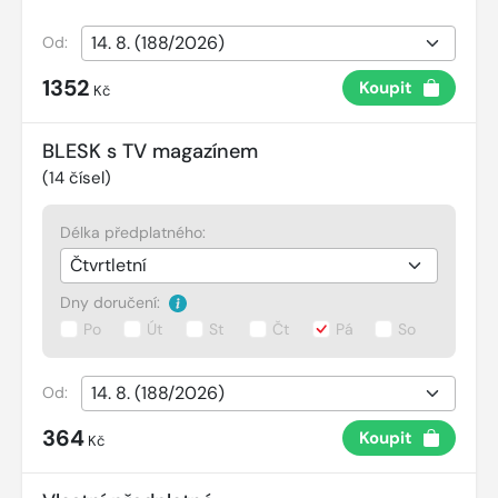
Od:
1352
Koupit
Kč
BLESK s TV magazínem
(
14
čísel)
Délka předplatného:
Dny doručení:
Po
Út
St
Čt
Pá
So
Od:
364
Koupit
Kč