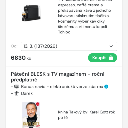
espresso, caffè crema a
překapávaná káva z jednoho
kávovaru stisknutím tlačítka.
Rozmanitý výběr káv díky
širokému sortimentu kapslí
Tchibo
Od:
6830
Koupit
Kč
Páteční BLESK s TV magazínem - roční
předplatné
+
Bonus navíc - elektronická verze zdarma
?
+
Dárek
Kniha Takový byl Karel Gott rok
po té