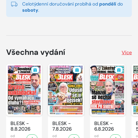
Celotýdenní doručování probíhá od
pondělí
do
soboty
.
Všechna vydání
Více
BLESK -
BLESK -
BLESK -
8.8.2026
7.8.2026
6.8.2026
od
od
od