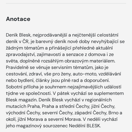
Anotace
Deník Blesk, nejprodávanější a nejčtenější celostátní
deník v ČR, je barevný deník nové doby nevyhýbající se
žádným tématům a přinášející přehledné aktuální
zpravodajství, zajímavosti a senzace z domova i ze
světa, doplněné rozsáhlým obrazovým materiálem.
Pravidelně se věnuje servisním tématům, jako je
cestování, zdraví, vše pro ženy, auto-moto, vzdělávání
nebo bydlení, články jsou plné rad a doporučení.
Sobotní příloha je souhrnem nejzajímavějších událostí
týdne ve společnosti. V pátek vychází se suplementem
Blesk magazín. Deník Blesk vychází v regionálních
mutacích Praha, Praha a střední Čechy, jižní Čechy,
východní Čechy, severní Čechy, západní Čechy, Brno a
okolí, jižní Morava a severní Morava. V neděli vychází
jeho magazínový sourozenec Nedělní BLESK.