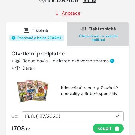
Vydání:
12.6.2020
–
Archiv
Anotace
Elektronické
Tištěné
Čtěte ihned i v mobilní
Poštovné a balné ZDARMA
aplikaci
Čtvrtletní předplatné
+
Bonus navíc - elektronická verze zdarma
?
+
Dárek
Krkonošské recepty, Slovácké
speciality a Brdské speciality
Od:
1708
Koupit
Kč