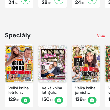
24
28
24
Kč
Kč
Kč
Speciály
Více
Velká kniha
Velká kniha
Velká kniha
letních
letných
jarních
křížovek
krížoviek s
křížovek
129
150
129
Kč
Kč
Kč
2026
TV JOJ
2026
2026