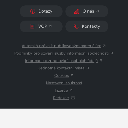
Dotazy
O nás
VOP
Kontakty
Autorská práva k publikovaným materiálům
Podmínky pro užívání služby informační společnosti
Informace o zpracování osobních údajů
Jednotná kontaktní místa
Cookies
Nastavení soukromí
Inzerce
Redakce
© 2026 Copyright
CZECH NEWS CENTER a.s.
a dodavatelé
obsahu