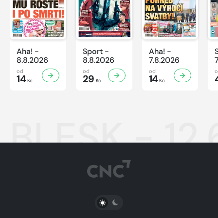
Aha! -
Sport -
Aha! -
8.8.2026
8.8.2026
7.8.2026
od
od
od
14
29
14
Kč
Kč
Kč
BLESK - 12
PŘEPNOUT SVĚTLÝ/TMAVÝ REŽIM