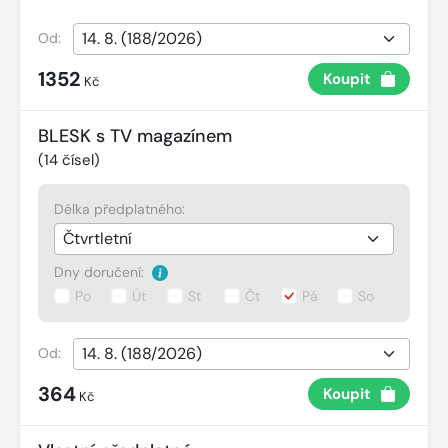
Od:
1352
Koupit
Kč
BLESK s TV magazínem
(
14
čísel)
Délka předplatného:
Dny doručení:
Po
Út
St
Čt
Pá
So
Od:
364
Koupit
Kč