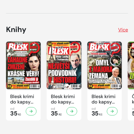
Knihy
Více
Blesk krimi
Blesk krimi
Blesk krimi
do kapsy
do kapsy
do kapsy
č.7/2026
č.6/2026
č.5/2026
od
od
od
35
35
35
Kč
Kč
Kč