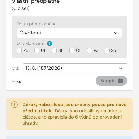
Vlastní předplatné
(
0
čísel)
Délka předplatného:
Dny doručení:
Po
Út
St
Čt
Pá
So
Od:
-
Koupit
Kč
Dárek, nebo sleva jsou určeny pouze pro nové
předplatitele
.
Dárky jsou odesílány na adresu
plátce, a to zpravidla do 6 týdnů od provedení
úhrady.