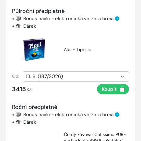
Půlroční předplatné
+
Bonus navíc - elektronická verze zdarma
?
+
Dárek
Albi - Tipni si
Od:
3415
Koupit
Kč
Roční předplatné
+
Bonus navíc - elektronická verze zdarma
?
+
Dárek
Černý kávovar Cafissimo PURE
+ v hodnotě 999 Kč Perfektní