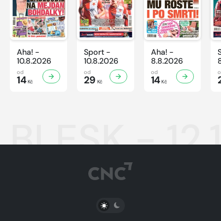
Aha! -
Sport -
Aha! -
10.8.2026
10.8.2026
8.8.2026
od
od
od
14
29
14
Kč
Kč
Kč
BLESK - 12.
PŘEPNOUT SVĚTLÝ/TMAVÝ REŽIM