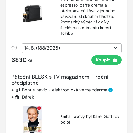
espresso, caffè crema a
překapávaná káva z jednoho
kávovaru stisknutím tlačítka.
Rozmanitý výběr káv díky
širokému sortimentu kapslí
Tchibo
Od:
6830
Koupit
Kč
Páteční BLESK s TV magazínem - roční
předplatné
+
Bonus navíc - elektronická verze zdarma
?
+
Dárek
Kniha Takový byl Karel Gott rok
po té