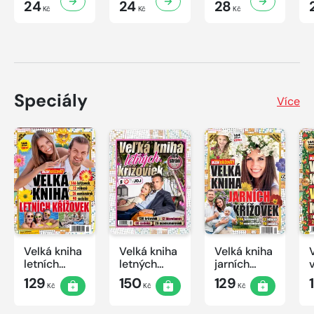
24
24
28
Kč
Kč
Kč
Speciály
Více
Velká kniha
Velká kniha
Velká kniha
letních
letných
jarních
křížovek
krížoviek s
křížovek
129
150
129
Kč
Kč
Kč
2026
TV JOJ
2026
2026