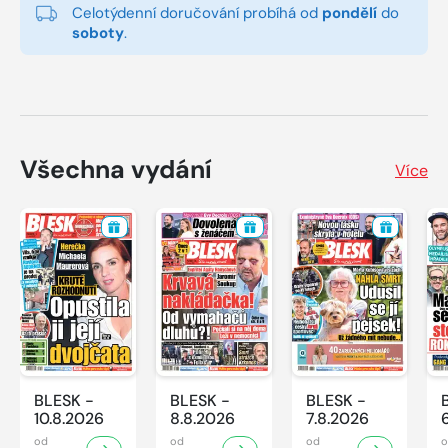
Celotýdenní doručování probíhá od
pondělí
do
soboty
.
Všechna vydání
Více
BLESK -
BLESK -
BLESK -
10.8.2026
8.8.2026
7.8.2026
od
od
od