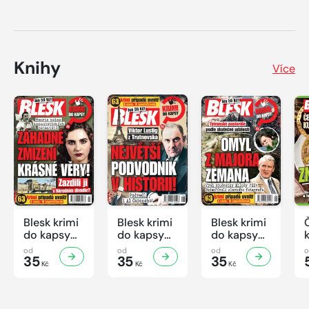
Knihy
Více
Blesk krimi
Blesk krimi
Blesk krimi
do kapsy
do kapsy
do kapsy
č.7/2026
č.6/2026
č.5/2026
od
od
od
35
35
35
Kč
Kč
Kč