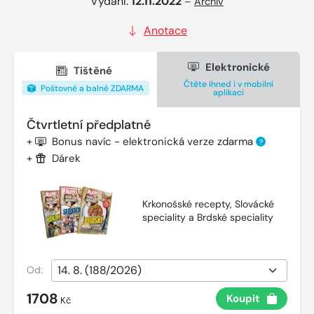
Vydání:
12.11.2022
–
Archiv
Anotace
Elektronické
Tištěné
Čtěte ihned i v mobilní
Poštovné a balné ZDARMA
aplikaci
Čtvrtletní předplatné
+
Bonus navíc - elektronická verze zdarma
?
+
Dárek
Krkonošské recepty, Slovácké
speciality a Brdské speciality
Od:
1708
Koupit
Kč