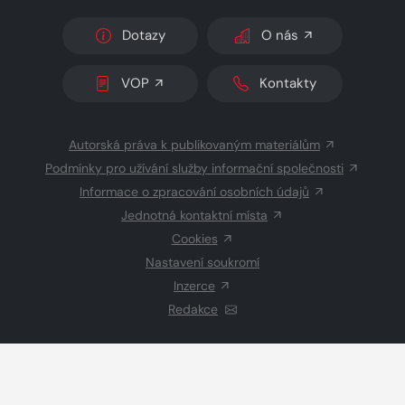
Dotazy
O nás
VOP
Kontakty
Autorská práva k publikovaným materiálům
Podmínky pro užívání služby informační společnosti
Informace o zpracování osobních údajů
Jednotná kontaktní místa
Cookies
Nastavení soukromí
Inzerce
Redakce
© 2026 Copyright
CZECH NEWS CENTER a.s.
a dodavatelé
obsahu