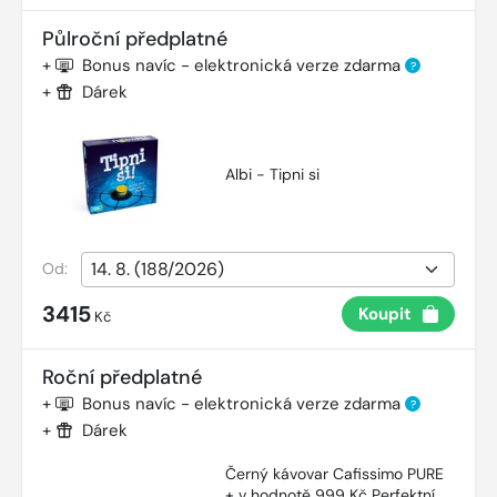
Půlroční předplatné
+
Bonus navíc - elektronická verze zdarma
?
+
Dárek
Albi - Tipni si
Od:
3415
Koupit
Kč
Roční předplatné
+
Bonus navíc - elektronická verze zdarma
?
+
Dárek
Černý kávovar Cafissimo PURE
+ v hodnotě 999 Kč Perfektní