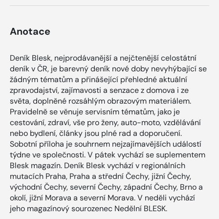
Anotace
Deník Blesk, nejprodávanější a nejčtenější celostátní
deník v ČR, je barevný deník nové doby nevyhýbající se
žádným tématům a přinášející přehledné aktuální
zpravodajství, zajímavosti a senzace z domova i ze
světa, doplněné rozsáhlým obrazovým materiálem.
Pravidelně se věnuje servisním tématům, jako je
cestování, zdraví, vše pro ženy, auto-moto, vzdělávání
nebo bydlení, články jsou plné rad a doporučení.
Sobotní příloha je souhrnem nejzajímavějších událostí
týdne ve společnosti. V pátek vychází se suplementem
Blesk magazín. Deník Blesk vychází v regionálních
mutacích Praha, Praha a střední Čechy, jižní Čechy,
východní Čechy, severní Čechy, západní Čechy, Brno a
okolí, jižní Morava a severní Morava. V neděli vychází
jeho magazínový sourozenec Nedělní BLESK.