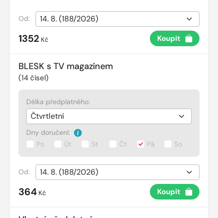
Od:
1352
Koupit
Kč
BLESK s TV magazínem
(
14
čísel)
Délka předplatného:
Dny doručení:
Po
Út
St
Čt
Pá
So
Od:
364
Koupit
Kč