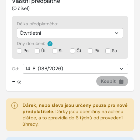
Vlastní předplatné
(
0
čísel)
Délka předplatného:
Dny doručení:
Po
Út
St
Čt
Pá
So
Od:
-
Koupit
Kč
Dárek, nebo sleva jsou určeny pouze pro nové
předplatitele
.
Dárky jsou odesílány na adresu
plátce, a to zpravidla do 6 týdnů od provedení
úhrady.