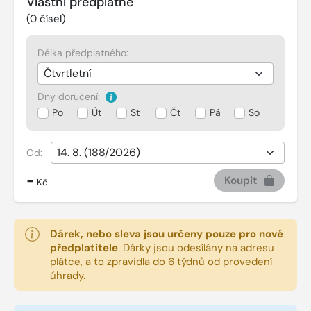
Vlastní předplatné
(
0
čísel)
Délka předplatného:
Dny doručení:
Po
Út
St
Čt
Pá
So
Od:
-
Koupit
Kč
Dárek, nebo sleva jsou určeny pouze pro nové
předplatitele
.
Dárky jsou odesílány na adresu
plátce, a to zpravidla do 6 týdnů od provedení
úhrady.