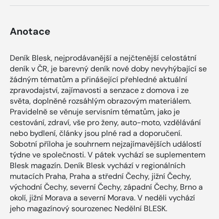
Anotace
Deník Blesk, nejprodávanější a nejčtenější celostátní
deník v ČR, je barevný deník nové doby nevyhýbající se
žádným tématům a přinášející přehledné aktuální
zpravodajství, zajímavosti a senzace z domova i ze
světa, doplněné rozsáhlým obrazovým materiálem.
Pravidelně se věnuje servisním tématům, jako je
cestování, zdraví, vše pro ženy, auto-moto, vzdělávání
nebo bydlení, články jsou plné rad a doporučení.
Sobotní příloha je souhrnem nejzajímavějších událostí
týdne ve společnosti. V pátek vychází se suplementem
Blesk magazín. Deník Blesk vychází v regionálních
mutacích Praha, Praha a střední Čechy, jižní Čechy,
východní Čechy, severní Čechy, západní Čechy, Brno a
okolí, jižní Morava a severní Morava. V neděli vychází
jeho magazínový sourozenec Nedělní BLESK.