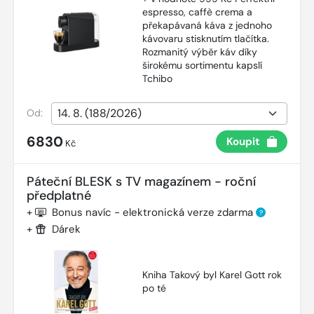
espresso, caffè crema a
překapávaná káva z jednoho
kávovaru stisknutím tlačítka.
Rozmanitý výběr káv díky
širokému sortimentu kapslí
Tchibo
Od:
6830
Koupit
Kč
Páteční BLESK s TV magazínem - roční
předplatné
+
Bonus navíc - elektronická verze zdarma
?
+
Dárek
Kniha Takový byl Karel Gott rok
po té