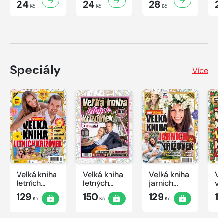
24
24
28
Kč
Kč
Kč
Speciály
Více
Velká kniha
Velká kniha
Velká kniha
letních
letných
jarních
křížovek
krížoviek s
křížovek
129
150
129
Kč
Kč
Kč
2026
TV JOJ
2026
2026