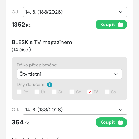
Od:
1352
Koupit
Kč
BLESK s TV magazínem
(
14
čísel)
Délka předplatného:
Dny doručení:
Po
Út
St
Čt
Pá
So
Od:
364
Koupit
Kč