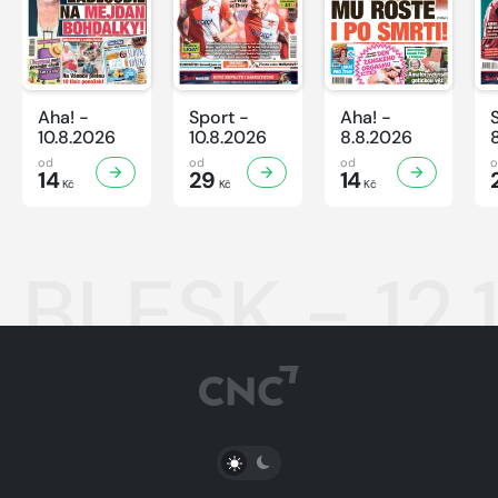
Aha! -
Sport -
Aha! -
10.8.2026
10.8.2026
8.8.2026
od
od
od
14
29
14
Kč
Kč
Kč
BLESK - 12.
PŘEPNOUT SVĚTLÝ/TMAVÝ REŽIM