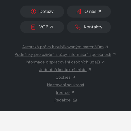
Dotazy
O nás
VOP
Kontakty
Autorská práva k publikovaným materiálům
Podmínky pro užívání služby informační společnosti
Informace o zpracování osobních údajů
Jednotná kontaktní místa
Cookies
Nastavení soukromí
Inzerce
Redakce
© 2026 Copyright
CZECH NEWS CENTER a.s.
a dodavatelé
obsahu