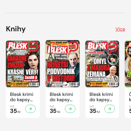
Knihy
Více
Blesk krimi
Blesk krimi
Blesk krimi
do kapsy
do kapsy
do kapsy
č.7/2026
č.6/2026
č.5/2026
od
od
od
35
35
35
Kč
Kč
Kč