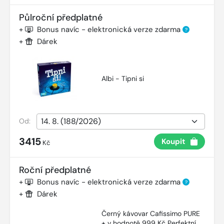
Půlroční předplatné
+
Bonus navíc - elektronická verze zdarma
?
+
Dárek
Albi - Tipni si
Od:
3415
Koupit
Kč
Roční předplatné
+
Bonus navíc - elektronická verze zdarma
?
+
Dárek
Černý kávovar Cafissimo PURE
+ v hodnotě 999 Kč Perfektní