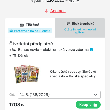
Vydání:
12.10.2020
–
Archiv
Anotace
Elektronické
Tištěné
Čtěte ihned i v mobilní
Poštovné a balné ZDARMA
aplikaci
Čtvrtletní předplatné
+
Bonus navíc - elektronická verze zdarma
?
+
Dárek
Krkonošské recepty, Slovácké
speciality a Brdské speciality
Od:
1708
Koupit
Kč