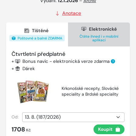
Vydání:
12.1.2026
–
Archiv
Anotace
Elektronické
Tištěné
Čtěte ihned i v mobilní
Poštovné a balné ZDARMA
aplikaci
Čtvrtletní předplatné
+
Bonus navíc - elektronická verze zdarma
?
+
Dárek
Krkonošské recepty, Slovácké
speciality a Brdské speciality
Od:
1708
Koupit
Kč