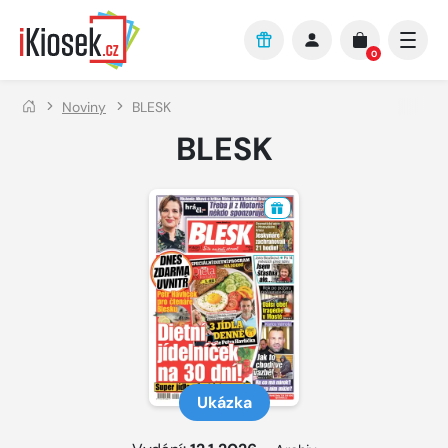
Přejít na hlavní obsah
0
Noviny
BLESK
BLESK
Ukázka