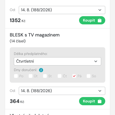
Od:
1352
Koupit
Kč
BLESK s TV magazínem
(
14
čísel)
Délka předplatného:
Dny doručení:
Po
Út
St
Čt
Pá
So
Od:
364
Koupit
Kč