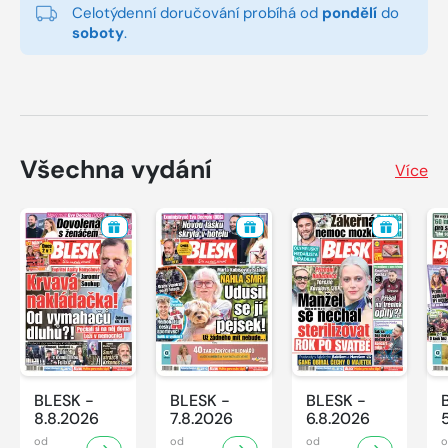
Celotýdenní doručování probíhá od
pondělí
do
soboty
.
Všechna vydání
Více
BLESK -
BLESK -
BLESK -
8.8.2026
7.8.2026
6.8.2026
od
od
od