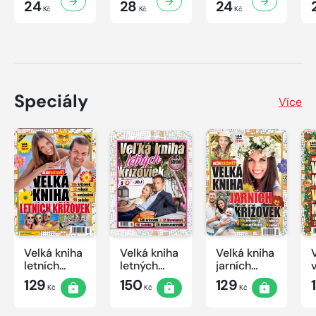
24
28
24
Kč
Kč
Kč
Speciály
Více
Velká kniha
Velká kniha
Velká kniha
letních
letných
jarních
křížovek
krížoviek s
křížovek
129
150
129
Kč
Kč
Kč
2026
TV JOJ
2026
2026