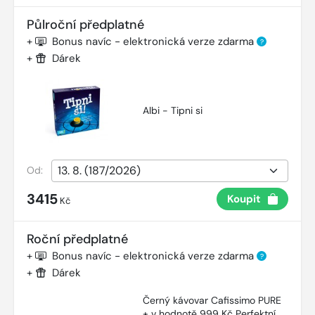
Půlroční předplatné
+
Bonus navíc - elektronická verze zdarma
?
+
Dárek
Albi - Tipni si
Od:
3415
Koupit
Kč
Roční předplatné
+
Bonus navíc - elektronická verze zdarma
?
+
Dárek
Černý kávovar Cafissimo PURE
+ v hodnotě 999 Kč Perfektní