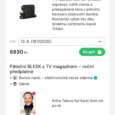
espresso, caffè crema a
překapávaná káva z jednoho
kávovaru stisknutím tlačítka.
Rozmanitý výběr káv díky
širokému sortimentu kapslí
Tchibo
Od:
6830
Koupit
Kč
Páteční BLESK s TV magazínem - roční
předplatné
+
Bonus navíc - elektronická verze zdarma
?
+
Dárek
Kniha Takový byl Karel Gott rok
po té