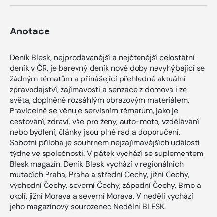
Anotace
Deník Blesk, nejprodávanější a nejčtenější celostátní
deník v ČR, je barevný deník nové doby nevyhýbající se
žádným tématům a přinášející přehledné aktuální
zpravodajství, zajímavosti a senzace z domova i ze
světa, doplněné rozsáhlým obrazovým materiálem.
Pravidelně se věnuje servisním tématům, jako je
cestování, zdraví, vše pro ženy, auto-moto, vzdělávání
nebo bydlení, články jsou plné rad a doporučení.
Sobotní příloha je souhrnem nejzajímavějších událostí
týdne ve společnosti. V pátek vychází se suplementem
Blesk magazín. Deník Blesk vychází v regionálních
mutacích Praha, Praha a střední Čechy, jižní Čechy,
východní Čechy, severní Čechy, západní Čechy, Brno a
okolí, jižní Morava a severní Morava. V neděli vychází
jeho magazínový sourozenec Nedělní BLESK.