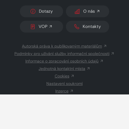
Dotazy
O nás
VOP
Kontakty
Autorská práva k publikovaným materiálům
Podmínky pro užívání služby informační společnosti
Informace o zpracování osobních údajů
Jednotná kontaktní místa
Cookies
Nastavení soukromí
Inzerce
Redakce
© 2026 Copyright
CZECH NEWS CENTER a.s.
a dodavatelé
obsahu