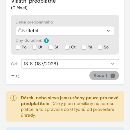
Vlastní předplatné
(
0
čísel)
Délka předplatného:
Dny doručení:
Po
Út
St
Čt
Pá
So
Od:
-
Koupit
Kč
Dárek, nebo sleva jsou určeny pouze pro nové
předplatitele
.
Dárky jsou odesílány na adresu
plátce, a to zpravidla do 6 týdnů od provedení
úhrady.