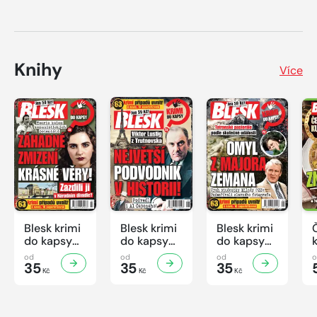
Knihy
Více
Blesk krimi
Blesk krimi
Blesk krimi
do kapsy
do kapsy
do kapsy
č.7/2026
č.6/2026
č.5/2026
od
od
od
35
35
35
Kč
Kč
Kč