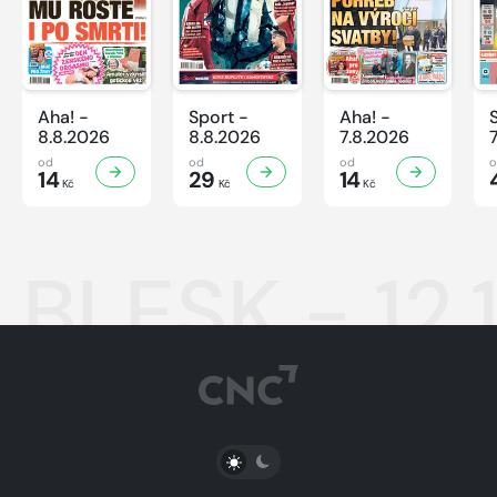
Aha! -
Sport -
Aha! -
8.8.2026
8.8.2026
7.8.2026
od
od
od
14
29
14
Kč
Kč
Kč
BLESK - 12.
PŘEPNOUT SVĚTLÝ/TMAVÝ REŽIM