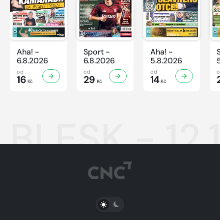
Aha! -
Sport -
Aha! -
6.8.2026
6.8.2026
5.8.2026
od
od
od
16
29
14
Kč
Kč
Kč
BLESK - 12.
PŘEPNOUT SVĚTLÝ/TMAVÝ REŽIM