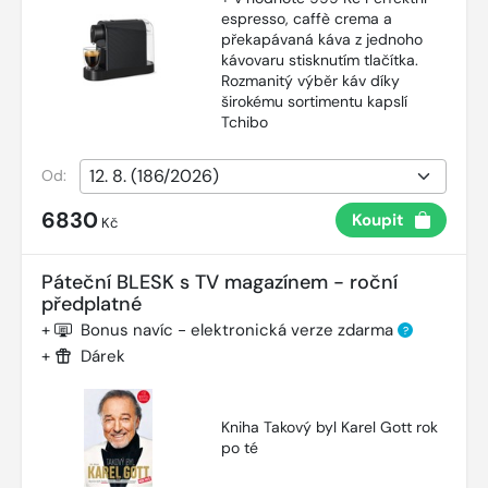
espresso, caffè crema a
překapávaná káva z jednoho
kávovaru stisknutím tlačítka.
Rozmanitý výběr káv díky
širokému sortimentu kapslí
Tchibo
Od:
6830
Koupit
Kč
Páteční BLESK s TV magazínem - roční
předplatné
+
Bonus navíc - elektronická verze zdarma
?
+
Dárek
Kniha Takový byl Karel Gott rok
po té