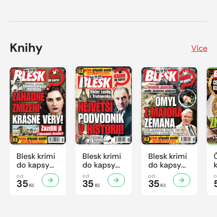
Knihy
Více
Blesk krimi
Blesk krimi
Blesk krimi
do kapsy
do kapsy
do kapsy
č.7/2026
č.6/2026
č.5/2026
od
od
od
35
35
35
Kč
Kč
Kč