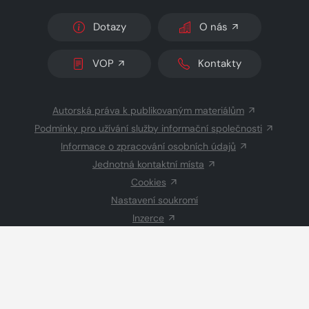
Dotazy
O nás
VOP
Kontakty
Autorská práva k publikovaným materiálům
Podmínky pro užívání služby informační společnosti
Informace o zpracování osobních údajů
Jednotná kontaktní místa
Cookies
Nastavení soukromí
Inzerce
Redakce
© 2026 Copyright
CZECH NEWS CENTER a.s.
a dodavatelé
obsahu