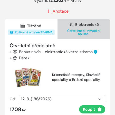
Vydání:
12.1.2024
–
Archiv
Anotace
Elektronické
Tištěné
Čtěte ihned i v mobilní
Poštovné a balné ZDARMA
aplikaci
Čtvrtletní předplatné
+
Bonus navíc - elektronická verze zdarma
?
+
Dárek
Krkonošské recepty, Slovácké
speciality a Brdské speciality
Od:
1708
Koupit
Kč