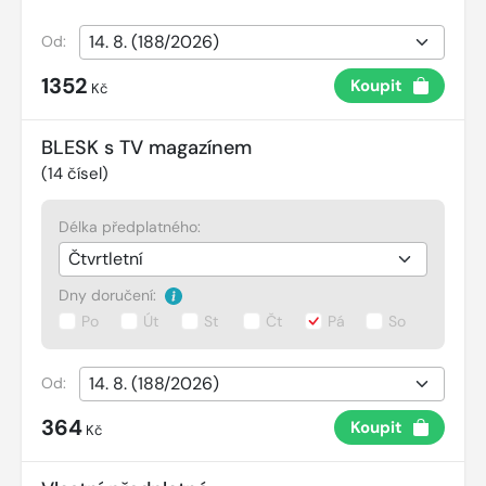
Od:
1352
Koupit
Kč
BLESK s TV magazínem
(
14
čísel)
Délka předplatného:
Dny doručení:
Po
Út
St
Čt
Pá
So
Od:
364
Koupit
Kč