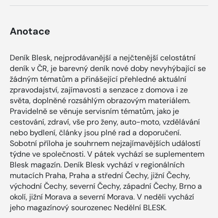
Anotace
Deník Blesk, nejprodávanější a nejčtenější celostátní
deník v ČR, je barevný deník nové doby nevyhýbající se
žádným tématům a přinášející přehledné aktuální
zpravodajství, zajímavosti a senzace z domova i ze
světa, doplněné rozsáhlým obrazovým materiálem.
Pravidelně se věnuje servisním tématům, jako je
cestování, zdraví, vše pro ženy, auto-moto, vzdělávání
nebo bydlení, články jsou plné rad a doporučení.
Sobotní příloha je souhrnem nejzajímavějších událostí
týdne ve společnosti. V pátek vychází se suplementem
Blesk magazín. Deník Blesk vychází v regionálních
mutacích Praha, Praha a střední Čechy, jižní Čechy,
východní Čechy, severní Čechy, západní Čechy, Brno a
okolí, jižní Morava a severní Morava. V neděli vychází
jeho magazínový sourozenec Nedělní BLESK.