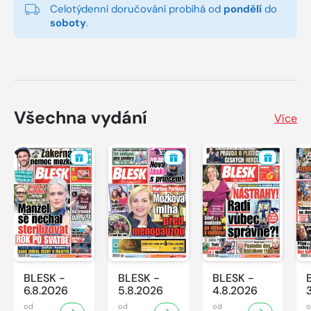
Celotýdenní doručování probíhá od
pondělí
do
soboty
.
Všechna vydání
Více
BLESK -
BLESK -
BLESK -
6.8.2026
5.8.2026
4.8.2026
od
od
od