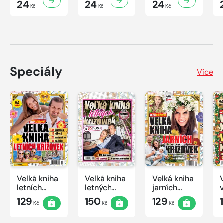
24
24
24
Kč
Kč
Kč
Speciály
Více
Velká kniha
Velká kniha
Velká kniha
letních
letných
jarních
křížovek
krížoviek s
křížovek
129
150
129
Kč
Kč
Kč
2026
TV JOJ
2026
2026