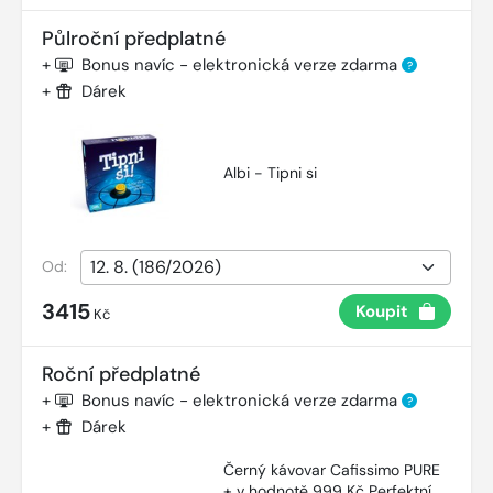
Půlroční předplatné
+
Bonus navíc - elektronická verze zdarma
?
+
Dárek
Albi - Tipni si
Od:
3415
Koupit
Kč
Roční předplatné
+
Bonus navíc - elektronická verze zdarma
?
+
Dárek
Černý kávovar Cafissimo PURE
+ v hodnotě 999 Kč Perfektní