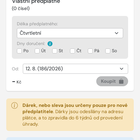
Vlastní předplatné
(
0
čísel)
Délka předplatného:
Dny doručení:
Po
Út
St
Čt
Pá
So
Od:
-
Koupit
Kč
Dárek, nebo sleva jsou určeny pouze pro nové
předplatitele
.
Dárky jsou odesílány na adresu
plátce, a to zpravidla do 6 týdnů od provedení
úhrady.