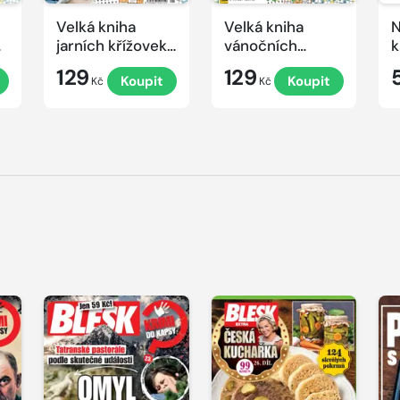
Velká kniha
Velká kniha
N
ek
jarních křížovek
vánočních
k
2026
křížovek 2025
e
129
129
Koupit
Koupit
Kč
Kč