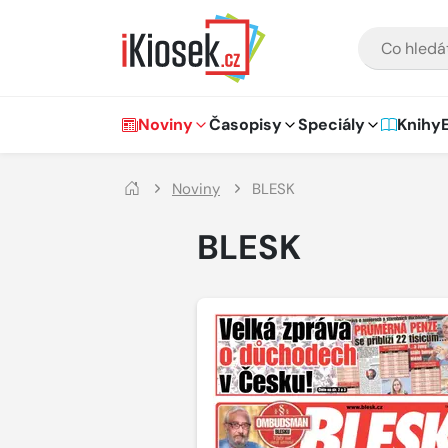
Přejít na hlavní obsah
VYHLEDÁVÁNÍ
Hlavní navigace
Noviny
Časopisy
Speciály
Knihy
Noviny
BLESK
BLESK