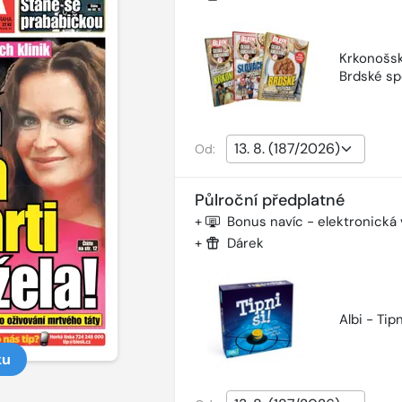
Krkonošsk
Brdské sp
Od:
Půlroční předplatné
+
Bonus navíc - elektronická
+
Dárek
Albi - Tipn
ku