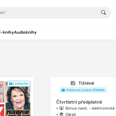
E-knihy
Audioknihy
Tištěné
S DÁRKEM
Poštovné a balné ZDARMA
Čtvrtletní předplatné
+
Bonus navíc - elektronická
+
Dárek