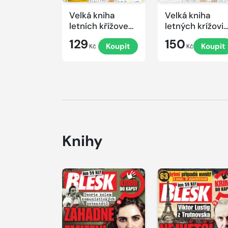
Velká kniha
Velká kniha
letních křížovek
letných krížovi
2026
s TV JOJ 2026
129
150
Koupit
Koupit
Kč
Kč
Knihy