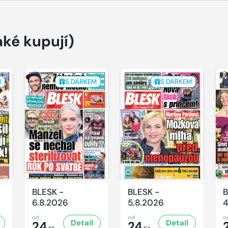
aké kupují)
M
S DÁRKEM
S DÁRKEM
BLESK -
BLESK -
B
6.8.2026
5.8.2026
4
od
od
o
Detail
Detail
24
24