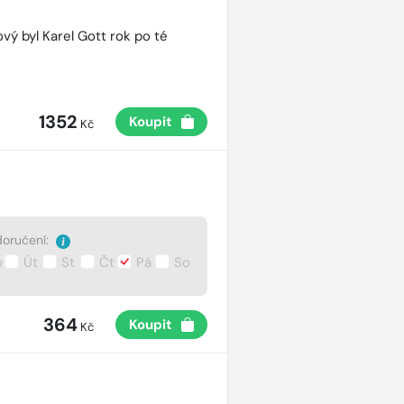
vý byl Karel Gott rok po té
1352
Koupit
Kč
oručení:
o
Út
St
Čt
Pá
So
364
Koupit
Kč