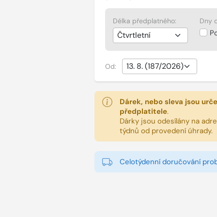
Délka předplatného:
Dny d
P
Od:
Dárek, nebo sleva jsou urč
předplatitele
.
Dárky jsou odesílány na adres
týdnů od provedení úhrady.
Celotýdenní doručování pro