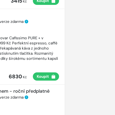
3415
Koupit
Kč
 verze zdarma
?
ovar Cafissimo PURE + v
99 Kč Perfektní espresso, caffè
řekapávaná káva z jednoho
stisknutím tlačítka. Rozmanitý
 díky širokému sortimentu kapslí
6830
Koupit
Kč
nem - roční předplatné
 verze zdarma
?