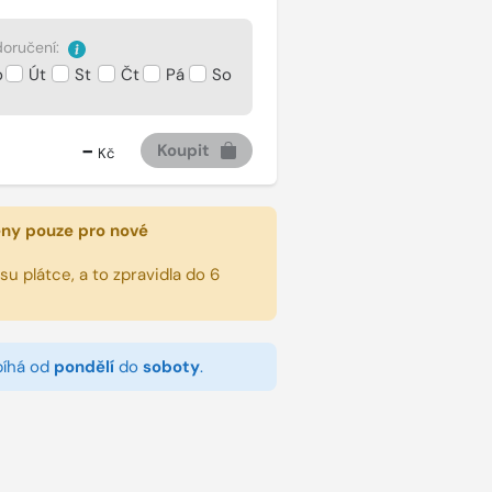
oručení:
o
Út
St
Čt
Pá
So
-
Koupit
Kč
eny pouze pro nové
u plátce, a to zpravidla do 6
bíhá od
pondělí
do
soboty
.