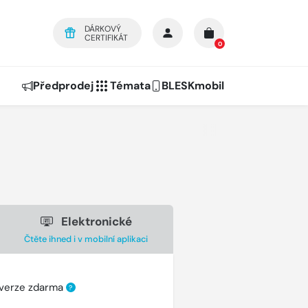
DÁRKOVÝ
CERTIFIKÁT
0
Předprodej
Témata
BLESKmobil
Elektronické
Čtěte ihned i v mobilní aplikaci
 verze zdarma
?