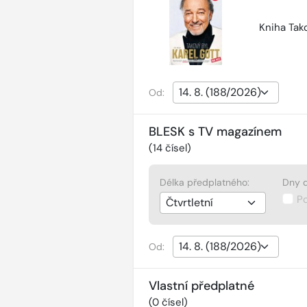
Kniha Tako
Od:
BLESK s TV magazínem
(
14
čísel)
Délka předplatného:
Dny d
P
Od:
Vlastní předplatné
(
0
čísel)