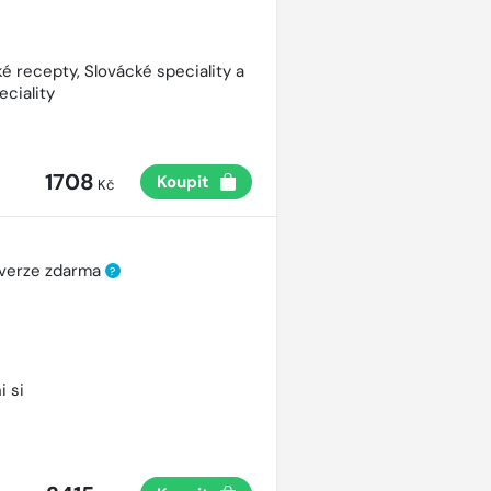
é recepty, Slovácké speciality a
eciality
1708
Koupit
Kč
 verze zdarma
?
i si