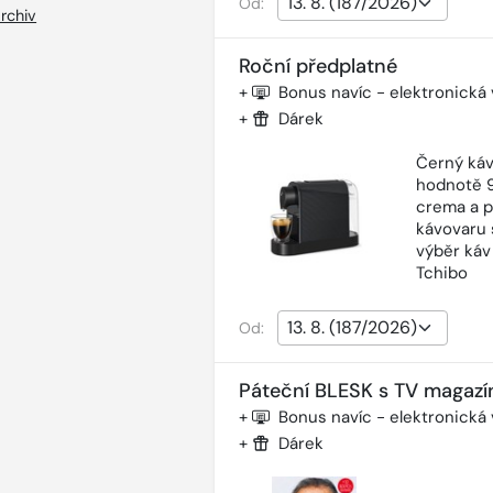
Od:
rchiv
Roční předplatné
+
Bonus navíc - elektronická
+
Dárek
Černý káv
hodnotě 9
crema a p
kávovaru 
výběr káv
Tchibo
Od:
Páteční BLESK s TV magazí
+
Bonus navíc - elektronická
+
Dárek