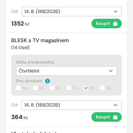
Od:
1352
Koupit
Kč
BLESK s TV magazínem
(
14
čísel)
Délka předplatného:
Dny doručení:
Po
Út
St
Čt
Pá
So
Od:
364
Koupit
Kč