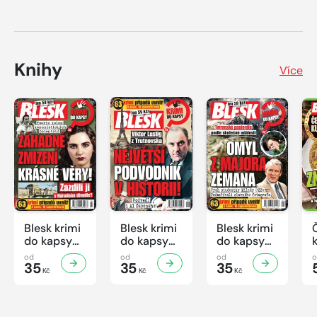
Knihy
Více
Blesk krimi
Blesk krimi
Blesk krimi
do kapsy
do kapsy
do kapsy
č.7/2026
č.6/2026
č.5/2026
od
od
od
35
35
35
Kč
Kč
Kč