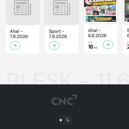
Aha! -
Aha! -
Sport -
6.8.2026
7.8.2026
7.8.2026
od
16
Kč
BLESK - 11.
PŘEPNOUT SVĚTLÝ/TMAVÝ REŽIM