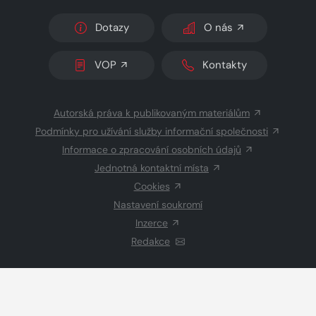
Dotazy
O nás
VOP
Kontakty
Autorská práva k publikovaným materiálům
Podmínky pro užívání služby informační společnosti
Informace o zpracování osobních údajů
Jednotná kontaktní místa
Cookies
Nastavení soukromí
Inzerce
Redakce
© 2026 Copyright
CZECH NEWS CENTER a.s.
a dodavatelé
obsahu