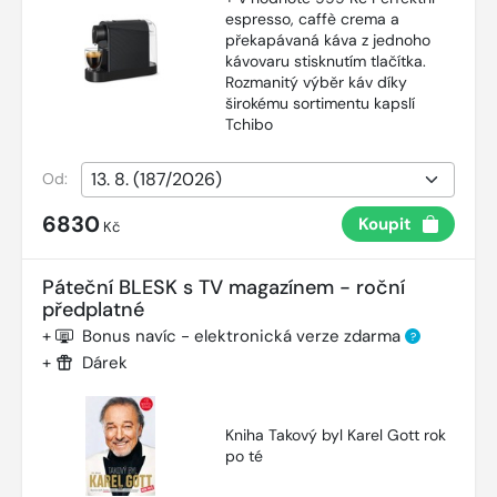
espresso, caffè crema a
překapávaná káva z jednoho
kávovaru stisknutím tlačítka.
Rozmanitý výběr káv díky
širokému sortimentu kapslí
Tchibo
Od:
6830
Koupit
Kč
Páteční BLESK s TV magazínem - roční
předplatné
+
Bonus navíc - elektronická verze zdarma
?
+
Dárek
Kniha Takový byl Karel Gott rok
po té