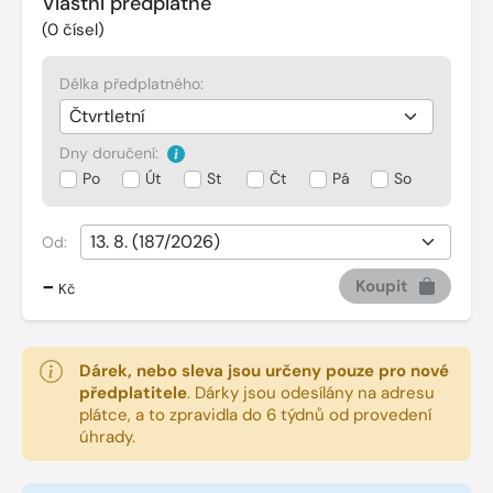
Vlastní předplatné
(
0
čísel)
Délka předplatného:
Dny doručení:
Po
Út
St
Čt
Pá
So
Od:
-
Koupit
Kč
Dárek, nebo sleva jsou určeny pouze pro nové
předplatitele
.
Dárky jsou odesílány na adresu
plátce, a to zpravidla do 6 týdnů od provedení
úhrady.