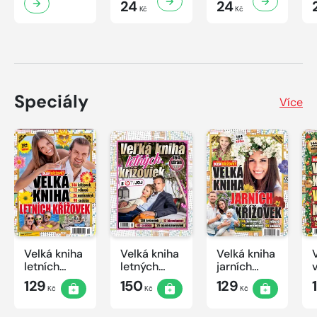
24
24
Kč
Kč
Speciály
Více
Velká kniha
Velká kniha
Velká kniha
letních
letných
jarních
křížovek
krížoviek s
křížovek
129
150
129
Kč
Kč
Kč
2026
TV JOJ
2026
2026