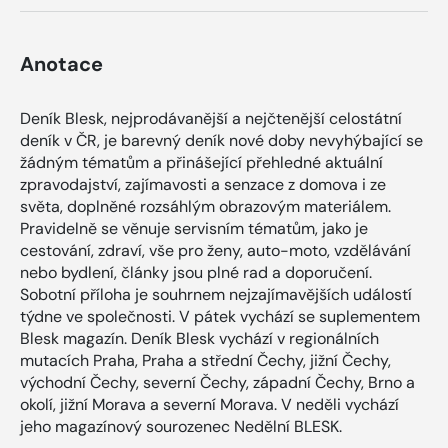
Anotace
Deník Blesk, nejprodávanější a nejčtenější celostátní
deník v ČR, je barevný deník nové doby nevyhýbající se
žádným tématům a přinášející přehledné aktuální
zpravodajství, zajímavosti a senzace z domova i ze
světa, doplněné rozsáhlým obrazovým materiálem.
Pravidelně se věnuje servisním tématům, jako je
cestování, zdraví, vše pro ženy, auto-moto, vzdělávání
nebo bydlení, články jsou plné rad a doporučení.
Sobotní příloha je souhrnem nejzajímavějších událostí
týdne ve společnosti. V pátek vychází se suplementem
Blesk magazín. Deník Blesk vychází v regionálních
mutacích Praha, Praha a střední Čechy, jižní Čechy,
východní Čechy, severní Čechy, západní Čechy, Brno a
okolí, jižní Morava a severní Morava. V neděli vychází
jeho magazínový sourozenec Nedělní BLESK.