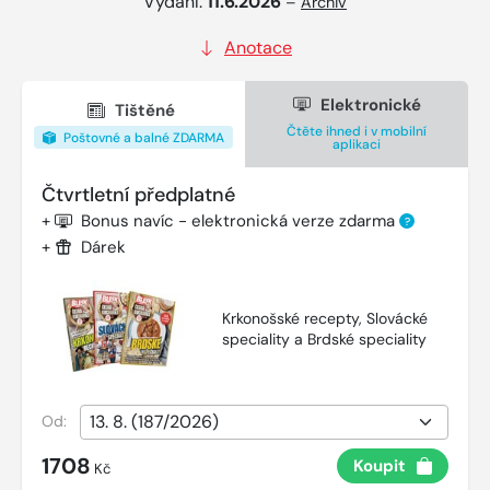
Vydání:
11.6.2026
–
Archiv
Anotace
Elektronické
Tištěné
Čtěte ihned i v mobilní
Poštovné a balné ZDARMA
aplikaci
Čtvrtletní předplatné
+
Bonus navíc - elektronická verze zdarma
?
+
Dárek
Krkonošské recepty, Slovácké
speciality a Brdské speciality
Od:
1708
Koupit
Kč