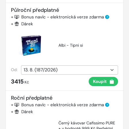
Půlroční předplatné
+
Bonus navíc - elektronická verze zdarma
?
+
Dárek
Albi - Tipni si
Od:
3415
Koupit
Kč
Roční předplatné
+
Bonus navíc - elektronická verze zdarma
?
+
Dárek
Černý kávovar Cafissimo PURE
+ v hodnotě 999 Kč Perfektní