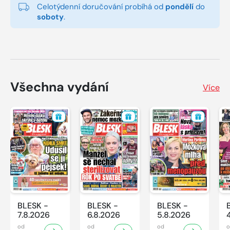
Celotýdenní doručování probíhá od
pondělí
do
soboty
.
Všechna vydání
Více
BLESK -
BLESK -
BLESK -
7.8.2026
6.8.2026
5.8.2026
od
od
od