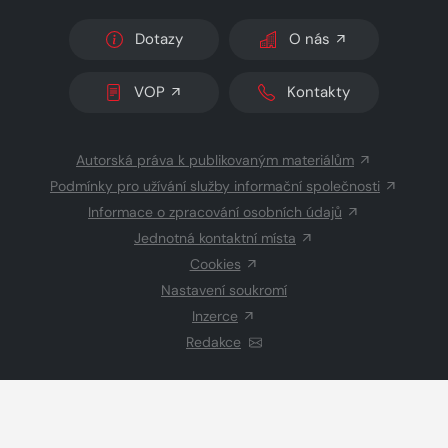
Dotazy
O nás
VOP
Kontakty
Autorská práva k publikovaným materiálům
Podmínky pro užívání služby informační společnosti
Informace o zpracování osobních údajů
Jednotná kontaktní místa
Cookies
Nastavení soukromí
Inzerce
Redakce
© 2026 Copyright
CZECH NEWS CENTER a.s.
a dodavatelé
obsahu