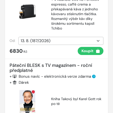
espresso, caffè crema a
překapávaná káva z jednoho
kávovaru stisknutím tlačítka.
Rozmanitý výběr káv díky
širokému sortimentu kapslí
Tchibo
Od:
6830
Koupit
Kč
Páteční BLESK s TV magazínem - roční
předplatné
+
Bonus navíc - elektronická verze zdarma
?
+
Dárek
Kniha Takový byl Karel Gott rok
po té