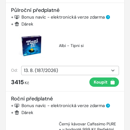
Půlroční předplatné
+
Bonus navíc - elektronická verze zdarma
?
+
Dárek
Albi - Tipni si
Od:
3415
Koupit
Kč
Roční předplatné
+
Bonus navíc - elektronická verze zdarma
?
+
Dárek
Černý kávovar Cafissimo PURE
+ v hodnotě 999 Kč Perfektní