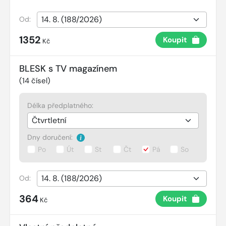
Od:
1352
Koupit
Kč
BLESK s TV magazínem
(
14
čísel)
Délka předplatného:
Dny doručení:
Po
Út
St
Čt
Pá
So
Od:
364
Koupit
Kč