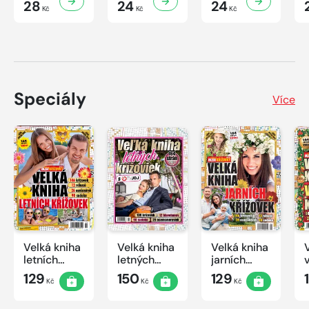
28
24
24
Kč
Kč
Kč
Speciály
Více
Velká kniha
Velká kniha
Velká kniha
letních
letných
jarních
křížovek
krížoviek s
křížovek
129
150
129
Kč
Kč
Kč
2026
TV JOJ
2026
2026