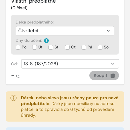
Vlastní předplatné
(
0
čísel)
Délka předplatného:
Dny doručení:
Po
Út
St
Čt
Pá
So
Od:
-
Koupit
Kč
Dárek, nebo sleva jsou určeny pouze pro nové
předplatitele
.
Dárky jsou odesílány na adresu
plátce, a to zpravidla do 6 týdnů od provedení
úhrady.