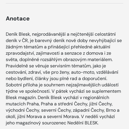
Anotace
Deník Blesk, nejprodávanější a nejčtenější celostátní
deník v ČR, je barevný deník nové doby nevyhýbající se
žádným tématům a přinášející přehledné aktuální
zpravodajství, zajímavosti a senzace z domova i ze
světa, doplněné rozsáhlým obrazovým materiálem.
Pravidelně se věnuje servisním tématům, jako je
cestování, zdraví, vše pro ženy, auto-moto, vzdělávání
nebo bydlení, články jsou plné rad a doporučení.
Sobotní příloha je souhrnem nejzajímavějších událostí
týdne ve společnosti. V pátek vychází se suplementem
Blesk magazín. Deník Blesk vychází v regionálních
mutacích Praha, Praha a střední Čechy, jižní Čechy,
východní Čechy, severní Čechy, západní Čechy, Brno a
okolí, jižní Morava a severní Morava. V neděli vychází
jeho magazínový sourozenec Nedělní BLESK.