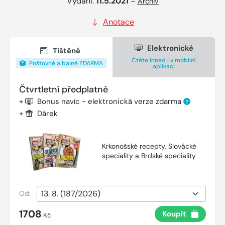
Vydání:
11.5.2021
–
Archiv
Anotace
Elektronické
Tištěné
Čtěte ihned i v mobilní
Poštovné a balné ZDARMA
aplikaci
Čtvrtletní předplatné
+
Bonus navíc - elektronická verze zdarma
?
+
Dárek
Krkonošské recepty, Slovácké
speciality a Brdské speciality
Od:
1708
Koupit
Kč