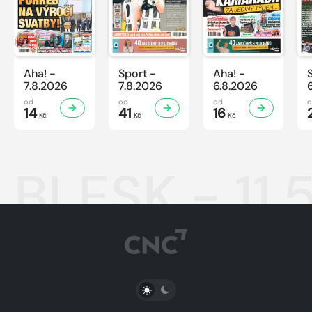
Aha! -
Sport -
Aha! -
7.8.2026
7.8.2026
6.8.2026
od
od
od
14
41
16
Kč
Kč
Kč
BLESK - 11.
PŘEPNOUT SVĚTLÝ/TMAVÝ REŽIM