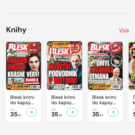
Knihy
Více
Blesk krimi
Blesk krimi
Blesk krimi
do kapsy
do kapsy
do kapsy
č.7/2026
č.6/2026
č.5/2026
od
od
od
35
35
35
Kč
Kč
Kč