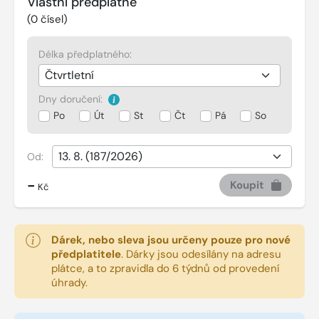
Vlastní předplatné
(
0
čísel)
Délka předplatného:
Dny doručení:
Po
Út
St
Čt
Pá
So
Od:
-
Koupit
Kč
Dárek, nebo sleva jsou určeny pouze pro nové
předplatitele
.
Dárky jsou odesílány na adresu
plátce, a to zpravidla do 6 týdnů od provedení
úhrady.