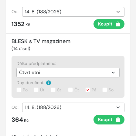
Od:
1352
Koupit
Kč
BLESK s TV magazínem
(
14
čísel)
Délka předplatného:
Dny doručení:
Po
Út
St
Čt
Pá
So
Od:
364
Koupit
Kč