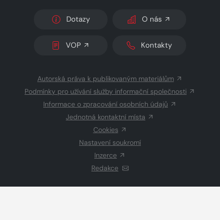
Dotazy
O nás
VOP
Kontakty
Autorská práva k publikovaným materiálům
Podmínky pro užívání služby informační společnosti
Informace o zpracování osobních údajů
Jednotná kontaktní místa
Cookies
Nastavení soukromí
Inzerce
Redakce
© 2026 Copyright
CZECH NEWS CENTER a.s.
a dodavatelé
obsahu