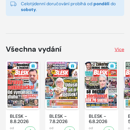
Celotýdenní doručování probíhá od
pondělí
do
soboty
.
Všechna vydání
Více
BLESK -
BLESK -
BLESK -
8.8.2026
7.8.2026
6.8.2026
od
od
od