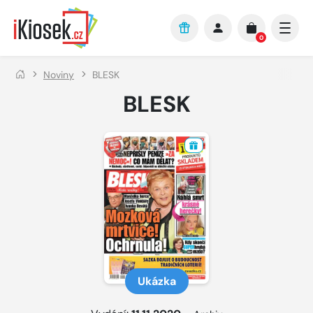
Přejít na hlavní obsah
0
Noviny
BLESK
BLESK
Ukázka