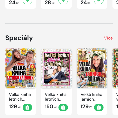
24
28
24
Kč
Kč
Kč
Speciály
Více
Velká kniha
Velká kniha
Velká kniha
letních
letných
jarních
křížovek
krížoviek s
křížovek
129
150
129
Kč
Kč
Kč
2026
TV JOJ
2026
2026