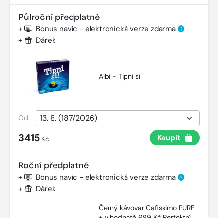
Půlroční předplatné
+
Bonus navíc - elektronická verze zdarma
?
+
Dárek
Albi - Tipni si
Od:
3415
Koupit
Kč
Roční předplatné
+
Bonus navíc - elektronická verze zdarma
?
+
Dárek
Černý kávovar Cafissimo PURE
+ v hodnotě 999 Kč Perfektní