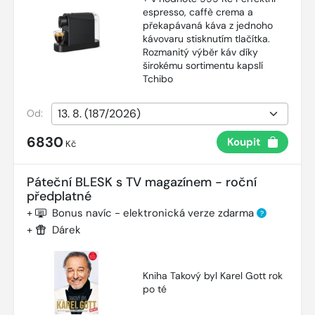
espresso, caffè crema a
překapávaná káva z jednoho
kávovaru stisknutím tlačítka.
Rozmanitý výběr káv díky
širokému sortimentu kapslí
Tchibo
Od:
6830
Koupit
Kč
Páteční BLESK s TV magazínem - roční
předplatné
+
Bonus navíc - elektronická verze zdarma
?
+
Dárek
Kniha Takový byl Karel Gott rok
po té