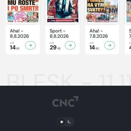
Aha! -
Sport -
Aha! -
8.8.2026
8.8.2026
7.8.2026
od
od
od
14
29
14
Kč
Kč
Kč
BLESK - 11.
PŘEPNOUT SVĚTLÝ/TMAVÝ REŽIM