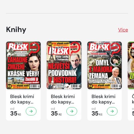
Knihy
Více
Blesk krimi
Blesk krimi
Blesk krimi
do kapsy
do kapsy
do kapsy
č.7/2026
č.6/2026
č.5/2026
od
od
od
35
35
35
Kč
Kč
Kč