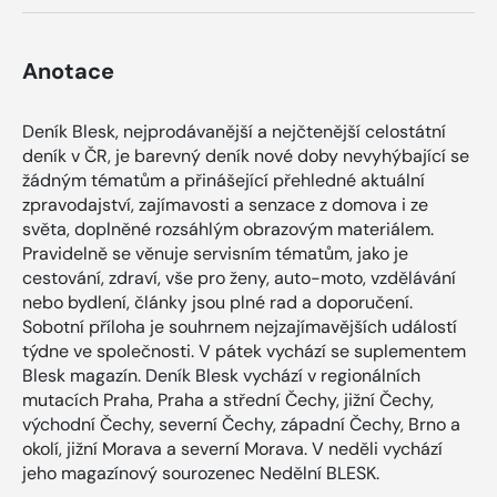
Anotace
Deník Blesk, nejprodávanější a nejčtenější celostátní
deník v ČR, je barevný deník nové doby nevyhýbající se
žádným tématům a přinášející přehledné aktuální
zpravodajství, zajímavosti a senzace z domova i ze
světa, doplněné rozsáhlým obrazovým materiálem.
Pravidelně se věnuje servisním tématům, jako je
cestování, zdraví, vše pro ženy, auto-moto, vzdělávání
nebo bydlení, články jsou plné rad a doporučení.
Sobotní příloha je souhrnem nejzajímavějších událostí
týdne ve společnosti. V pátek vychází se suplementem
Blesk magazín. Deník Blesk vychází v regionálních
mutacích Praha, Praha a střední Čechy, jižní Čechy,
východní Čechy, severní Čechy, západní Čechy, Brno a
okolí, jižní Morava a severní Morava. V neděli vychází
jeho magazínový sourozenec Nedělní BLESK.