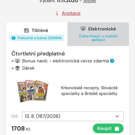
Vydání:
11.11.2020
–
Archiv
Anotace
Elektronické
Tištěné
Čtěte ihned i v mobilní
Poštovné a balné ZDARMA
aplikaci
Čtvrtletní předplatné
+
Bonus navíc - elektronická verze zdarma
?
+
Dárek
Krkonošské recepty, Slovácké
speciality a Brdské speciality
Od:
1708
Koupit
Kč